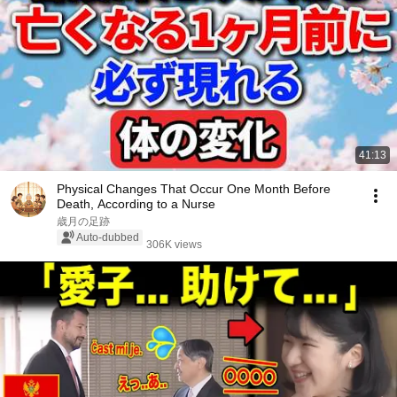
41:13
Physical Changes That Occur One Month Before
Death, According to a Nurse
歳月の足跡
Auto-dubbed
306K views