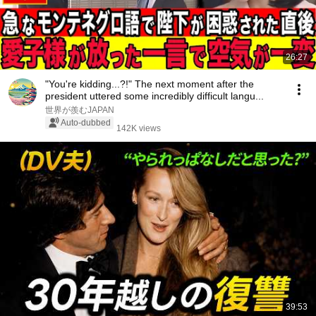
26:27
"You're kidding...?!" The next moment after the
president uttered some incredibly difficult langu...
世界が羨むJAPAN
Auto-dubbed
142K views
39:53