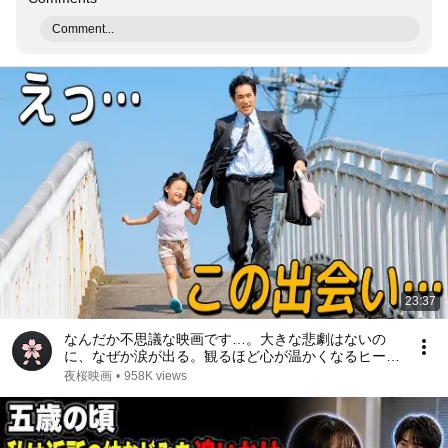
Comment...
23:37
なんだか不思議な映画です…。大きな悲劇はないの
に、なぜか涙が出る。観るほど心が温かくなるヒーリ
ング映画【映画紹介】
夜桜映画
•
958K views