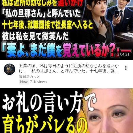
2:04:21
五歳の頃、私は毎日のように近所の幼なじみを追いか
け、「私の旦那さん」と呼んでいた。十七年後、就職
面接で社長室へ入ると、彼は私を見て微笑んだ。「妻
毎日スカッと
よ、まだ僕を覚えているか？」――
New
71K views