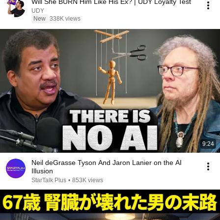
Will She BURN Him Like His Ex? | UDY Loyalty Test
UDY
New
338K views
9:24
Neil deGrasse Tyson And Jaron Lanier on the AI
Illusion
StarTalk Plus
•
853K views