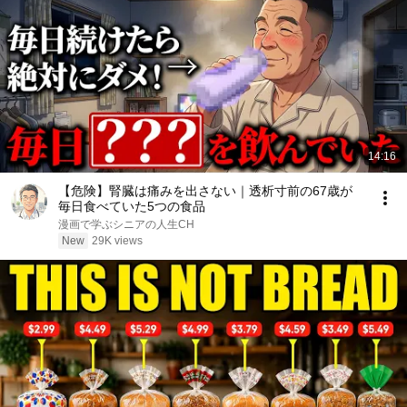
14:16
【危険】腎臓は痛みを出さない｜透析寸前の67歳が
毎日食べていた5つの食品
漫画で学ぶシニアの人生CH
New
29K views