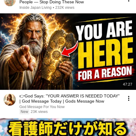
People — Stop Doing These Now
Inside Japan Living
•
232K views
47:27
👉God Says: "YOUR ANSWER IS NEEDED TODAY"
| God Message Today | Gods Message Now
God Message For You Now
New
23K views