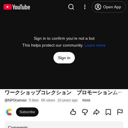
Open App
Sign in to confirm you’re not a bot
This helps protect our community.
Learn more
Sign in
ワークショップコレクション プロモーションムービ
@
NPOcanvas
5 likes
6K views
10 years ago
more
Subscribe
Comments