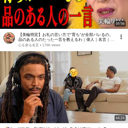
35:58
【美輪明宏】お礼の言い方で“育ち”が全部バレるの。
品のある人のたった一言を教えるわ｜偉人｜名言｜言
葉の力｜人生哲学｜
心を射る名言
•
176K views
44:24