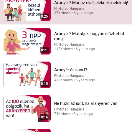
Aranyér? Már az első jeleknél cselekedj!
Phytotec Hungária
Comment...
37K views • 6 years ago
0:25
Aranyér? Mutatjuk, hogyan előzheted
meg!
Phytotec Hungária
142K views • 6 years ago
0:21
Aranyér és sport?
Phytotec Hungária
410K views • 5 years ago
0:15
11:29
Az aranyér tünetei és kezelése – Rendelő a
Ne húzd az időt, ha aranyered van
Mozaikban
Phytotec Hungária
Erdély TV
•
1.7K views
79K views • 5 years ago
0:16