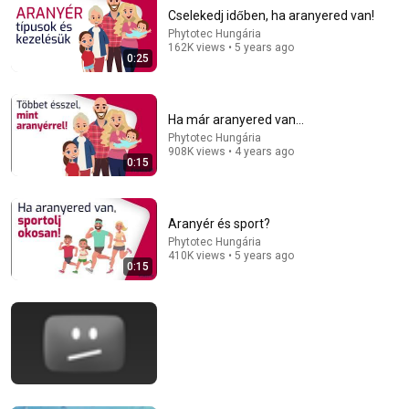
Cselekedj időben, ha aranyered van!
Phytotec Hungária
162K views • 5 years ago
0:25
Ha már aranyered van...
Phytotec Hungária
908K views • 4 years ago
0:15
21:01
Top 5 WORST Bread Brands To Avoid
Bobby Parrish
•
750K views
Aranyér és sport?
Phytotec Hungária
410K views • 5 years ago
0:15