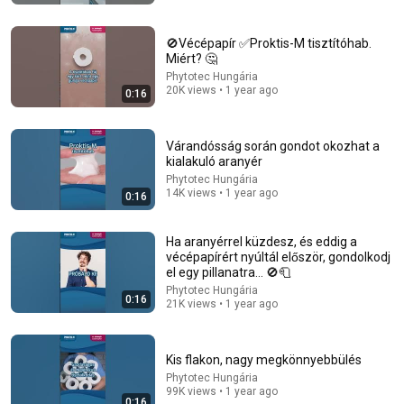
🚫Vécépapír ✅Proktis-M tisztítóhab.
Miért? 🤔
Phytotec Hungária
20K views • 1 year ago
0:16
Várandósság során gondot okozhat a
kialakuló aranyér
Phytotec Hungária
14:16
14K views • 1 year ago
0:16
A Copperhead Sent Me to the Hospital
Ha aranyérrel küzdesz, és eddig a
Jeff Foxworthy
•
1.8M views
vécépapírért nyúltál először, gondolkodj
el egy pillanatra… 🚫🧻
Phytotec Hungária
0:16
21K views • 1 year ago
Kis flakon, nagy megkönnyebbülés
Phytotec Hungária
99K views • 1 year ago
0:16