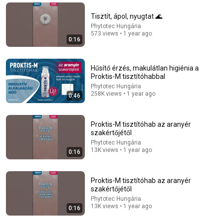
Dr. Daniel Mázl
•
55K views
Tisztít, ápol, nyugtat 🌊
Phytotec Hungária
573 views • 1 year ago
0:16
Hűsítő érzés, makulátlan higiénia a
Proktis-M tisztítóhabbal
Phytotec Hungária
258K views • 1 year ago
0:46
Proktis-M tisztítóhab az aranyér
24:02
szakértőjétől
Phytotec Hungária
Stool Stuck & Won’t Come Out? Proctologist Explains
13K views • 1 year ago
0:16
What To Do Immediately
Dr. Karen Larsen
•
64K views
Proktis-M tisztítóhab az aranyér
szakértőjétől
Phytotec Hungária
13K views • 1 year ago
0:16