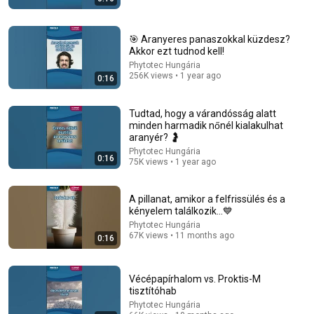
🎯 Aranyeres panaszokkal küzdesz?
Akkor ezt tudnod kell!
43:37
Phytotec Hungária
256K views • 1 year ago
0:16
Man Spent Two Years Building HUGE Wooden House
for his Family | Start to Finish by @bjornbrenton
World Build
•
3.1M views
Tudtad, hogy a várandósság alatt
minden harmadik nőnél kialakulhat
aranyér? 🤰
Phytotec Hungária
0:16
75K views • 1 year ago
A pillanat, amikor a felfrissülés és a
kényelem találkozik…💙
Phytotec Hungária
67K views • 11 months ago
0:16
Vécépapírhalom vs. Proktis-M
8:01
tisztítóhab
Phytotec Hungária