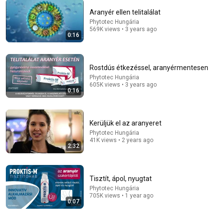
Aranyér ellen telitalálat
Phytotec Hungária
54:59
569K views • 3 years ago
0:16
Watch his reaction when he’s told he’s a GOOD BOY
for the first time 🥹
Rocky Kanaka
•
10M views
Rostdús étkezéssel, aranyérmentesen
Phytotec Hungária
605K views • 3 years ago
0:16
Kerüljük el az aranyeret
Phytotec Hungária
41K views • 2 years ago
2:32
Tisztít, ápol, nyugtat
25:26
Phytotec Hungária
705K views • 1 year ago
0:07
6 Návyků, Které Oslabují Nohy A Urychlují Ztrátu Svalů
Ve Stáří | Dr. Daniel Mázl