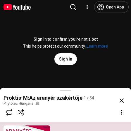
Open App
Sign in to confirm you’re not a bot
This helps protect our community.
Learn more
Sign in
Aranyér? Már az első jeleknél cselekedj!
Proktis-M:Az aranyér szakértője
1 / 54
@
phytotechungaria
16 likes
37K views
6 years ago
more
Phytotec Hungária
Subscribe
Comments