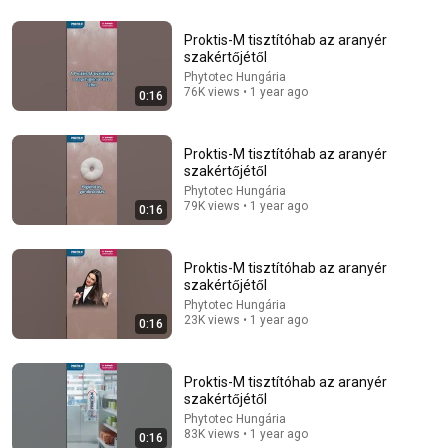
7:51
Proktis-M tisztítóhab az aranyér
LAWYER: If Cops Ask "Where Are You Coming From?"
szakértőjétől
- Say These Words
Phytotec Hungária
Legal Cannon
•
1.1M views
76K views • 1 year ago
0:16
Proktis-M tisztítóhab az aranyér
szakértőjétől
Phytotec Hungária
79K views • 1 year ago
0:16
Proktis-M tisztítóhab az aranyér
szakértőjétől
Phytotec Hungária
23K views • 1 year ago
0:16
13:38
10 "Dream" Home Features That FAIL In Real Life
Proktis-M tisztítóhab az aranyér
szakértőjétől
Daniel Hale
•
204K views
Phytotec Hungária
83K views • 1 year ago
0:16