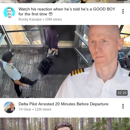
Watch his reaction when he’s told he’s a GOOD BOY
for the first time 🥹
Rocky Kanaka
•
10M views
32:16
Delta Pilot Arrested 20 Minutes Before Departure
74 Gear
•
11M views