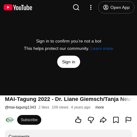
Open App
Sign in to confirm you’re not a bot
This helps protect our community.
Learn more
Sign in
MAI-Tagung 2022 - Dr. Liane Giemsch/Tanja Neum
@
mai-tagung1343
2 likes
109 views
4 years ago
more
Subscribe
Comments