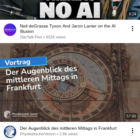
9:24
Neil deGrasse Tyson And Jaron Lanier on the AI
Illusion
StarTalk Plus
•
852K views
57:00
Der Augenblick des mitt­leren Mittags in Frankfurt
PhysikalischerVerein
•
2.6K views