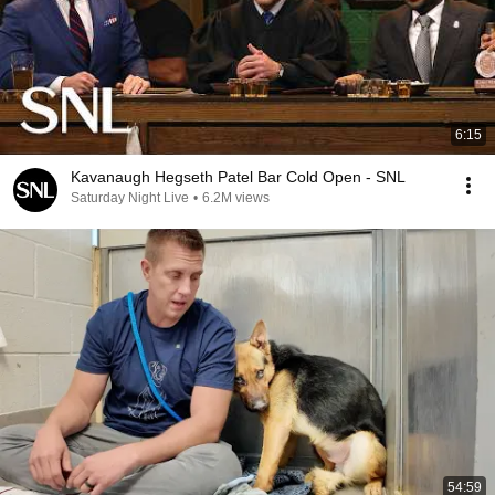
6:15
Kavanaugh Hegseth Patel Bar Cold Open - SNL
Saturday Night Live
•
6.2M views
54:59