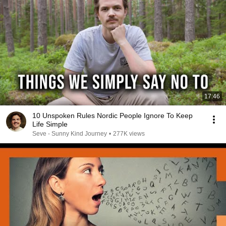
17:46
10 Unspoken Rules Nordic People Ignore To Keep
Life Simple
Seve - Sunny Kind Journey
•
277K views