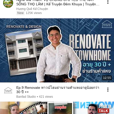
SỐNG THỌ LẮM | Kể Truyện Đêm Khuya | Truyện
Hay Đêm Khuya
Hương Quê Kể Chuyện
New
125K views
12:55
Ep.9 Renovate ทาวน์โฮมย่านรามคำแหงอายุน้อยกว่า
30 ปี ++
Banfad Studio
•
421 views