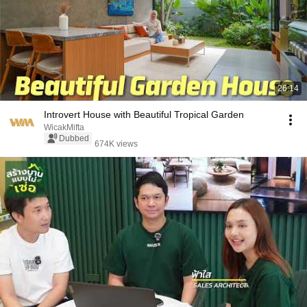
26:14
Introvert House with Beautiful Tropical Garden
WicakMifta
Dubbed
674K views