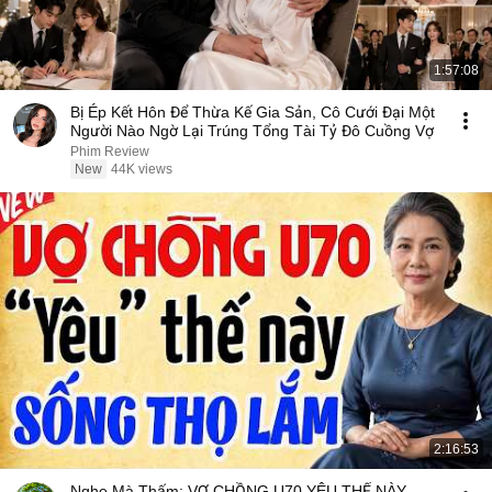
1:57:08
Bị Ép Kết Hôn Để Thừa Kế Gia Sản, Cô Cưới Đại Một
Người Nào Ngờ Lại Trúng Tổng Tài Tỷ Đô Cuồng Vợ
Phim Review
New
44K views
2:16:53
Nghe Mà Thấm: VỢ CHỒNG U70 YÊU THẾ NÀY