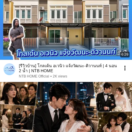
6:29
[รีวิวบ้าน] โกลเด้น อเวนิว แจ้งวัฒนะ-ติวานนท์ | 4 นอน
2 น้ำ | NTB HOME
NTB HOME Official
•
2K views