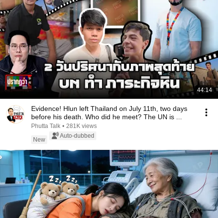
44:14
Evidence! Hlun left Thailand on July 11th, two days
before his death. Who did he meet? The UN is ...
Phutta Talk
•
281K views
Auto-dubbed
New