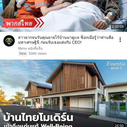
2:30:09
สาวยากจนรับคุณยายไร้บ้านมาดูแล ช็อกเมื่อรู้ว่าท่านคือ
มหาเศรษฐินี ก่อนจับเธอแต่งกับ CEO!
Menu หนังสั้นจีน
New
506K views
26:50