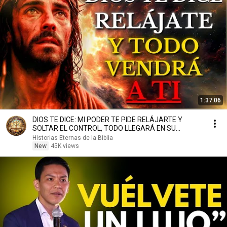
1:37:06
DIOS TE DICE: MI PODER TE PIDE RELÁJARTE Y
SOLTAR EL CONTROL, TODO LLEGARÁ EN SU
MOMENTO PERFECTO
Historias Eternas de la Biblia
New
45K views