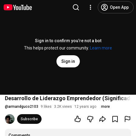
Open App
Sign in to confirm you’re not a bot
This helps protect our community.
Learn more
Sign in
Desarrollo de Liderazgo Emprendedor (Significado 
@
armandguco2103
9 likes
3.2K views
12 years ago
more
Subscribe
Comments