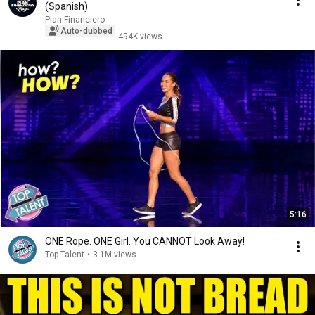
(Spanish)
Plan Financiero
Auto-dubbed
494K views
5:16
ONE Rope. ONE Girl. You CANNOT Look Away!
Top Talent
•
3.1M views