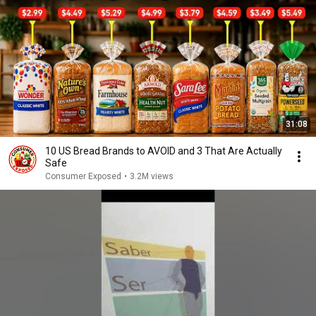
31:08
10 US Bread Brands to AVOID and 3 That Are Actually
Safe
Consumer Exposed
•
3.2M views