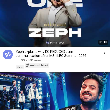
31:18
Zeph explains why KC REDUCED scrim
communication after MSI | LEC Summer 2026
RFTGG
•
30K views
Auto-dubbed
New