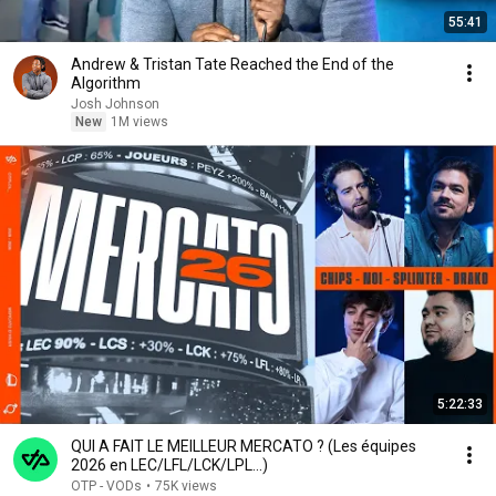
55:41
Andrew & Tristan Tate Reached the End of the
Algorithm
Josh Johnson
New
1M views
5:22:33
QUI A FAIT LE MEILLEUR MERCATO ? (Les équipes
2026 en LEC/LFL/LCK/LPL...)
OTP - VODs
•
75K views