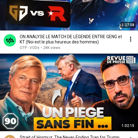
1:27:58
ON ANALYSE LE MATCH DE LÉGENDE ENTRE GENG et
KT (Noi est le plus heureux des hommes)
OTP - VODs
•
28K views
1:02:15
Strait of Hormuz: The Never-Ending Trap for Trump