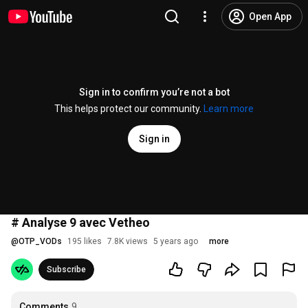
Open App
Sign in to confirm you’re not a bot
This helps protect our community.
Learn more
Sign in
# Analyse 9 avec Vetheo
@
OTP_VODs
195 likes
7.8K views
5 years ago
more
Subscribe
Comments
9