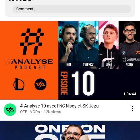
Comment...
1:34:44
# Analyse 10 avec FNC Nisqy et SK Jezu
OTP - VODs
•
12K views