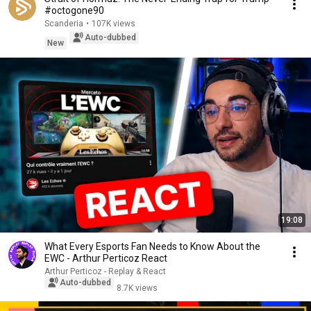
#octogone90
Scanderia
•
107K views
Auto-dubbed
New
19:08
What Every Esports Fan Needs to Know About the
EWC - Arthur Perticoz React
Arthur Perticoz - Replay & React
Auto-dubbed
8.7K views