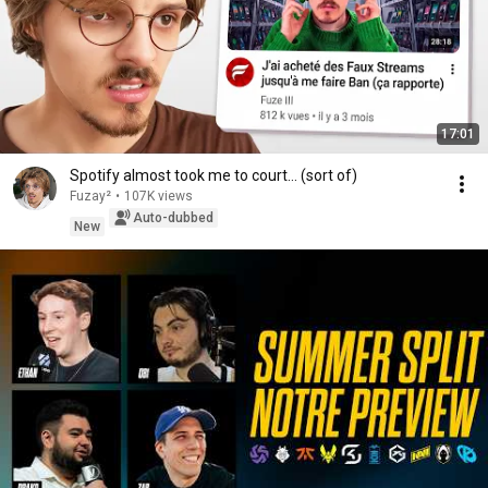
17:01
Spotify almost took me to court... (sort of)
Fuzay²
•
107K views
Auto-dubbed
New