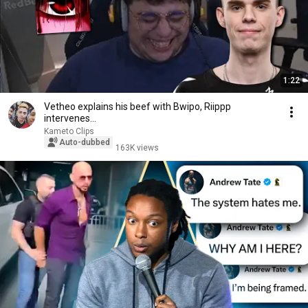
1:22
Vetheo explains his beef with Bwipo, Riippp
intervenes...
Kameto Clips
Auto-dubbed
163K views