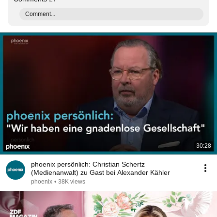
Comment...
30:28
phoenix persönlich: Christian Schertz
(Medienanwalt) zu Gast bei Alexander Kähler
phoenix
•
38K views