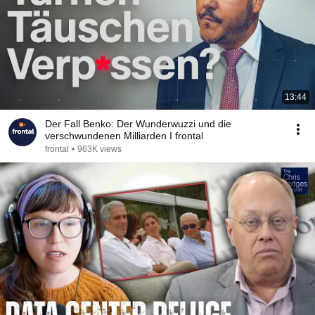
13:44
Der Fall Benko: Der Wunderwuzzi und die
verschwundenen Milliarden I frontal
frontal
•
963K views