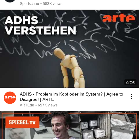
Sportschau
•
583K views
27:58
ADHS - Problem im Kopf oder im System? | Agree to
Disagree! | ARTE
ARTEde
•
657K views