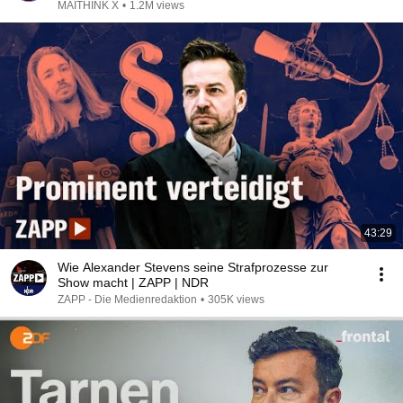
MAITHINK X
•
1.2M views
43:29
Wie Alexander Stevens seine Strafprozesse zur
Show macht | ZAPP | NDR
ZAPP - Die Medienredaktion
•
305K views