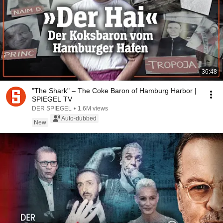
36:48
"The Shark" – The Coke Baron of Hamburg Harbor |
SPIEGEL TV
DER SPIEGEL
•
1.6M views
Auto-dubbed
New