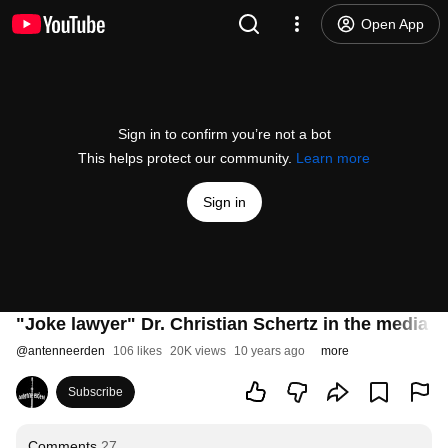
Open App
Sign in to confirm you’re not a bot
This helps protect our community.
Learn more
Sign in
"Joke lawyer" Dr. Christian Schertz in the media 
@
antenneerden
106 likes
20K views
10 years ago
more
Subscribe
Comments
27