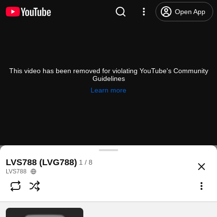
Open App
This video has been removed for violating YouTube's Community
Guidelines
Learn more
LVS788 (LVG788)
1 / 8
LVS788