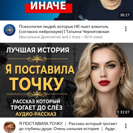
30:27
Психология людей, которые НЕ пьют алкоголь
(согласно нейронауке) | Татьяна Черниговская
Ментальное Долголетие and 2 more
•
301K views
1:32:07
Я ПОСТАВИЛА ТОЧКУ ｜ Рассказ, который трогает
до глубины души. Очень сильная история ｜ Аудио