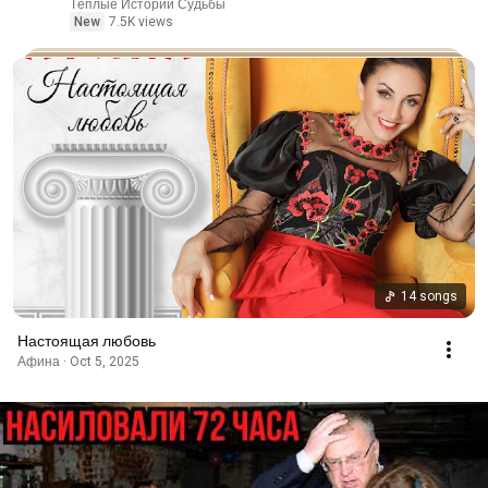
рассказ.
Тёплые Истории Судьбы
New
7.5K views
14 songs
Настоящая любовь
Афина · Oct 5, 2025