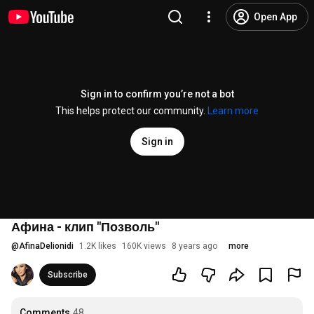
Open App
Sign in to confirm you’re not a bot
This helps protect our community.
Learn more
Sign in
Афина - клип "Позволь"
@
AfinaDelionidi
1.2K likes
160K views
8 years ago
more
Subscribe
Comments
48