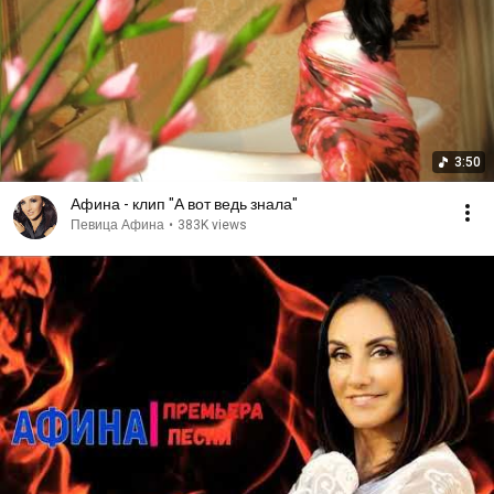
3:50
Афина - клип "А вот ведь знала"
Певица Афина
•
383K views