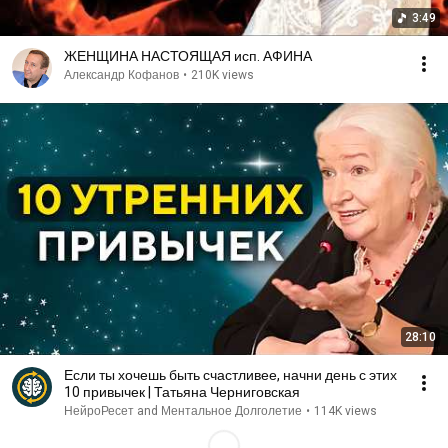
3:49
ЖЕНЩИНА НАСТОЯЩАЯ исп. АФИНА
Александр Кофанов
•
210K views
28:10
Если ты хочешь быть счастливее, начни день с этих
10 привычек | Татьяна Черниговская
НейроРесет and Ментальное Долголетие
•
114K views