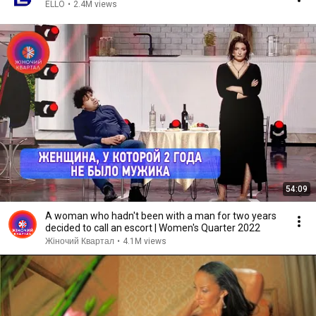
ELLO
•
2.4M views
54:09
A woman who hadn't been with a man for two years
decided to call an escort | Women's Quarter 2022
Жіночий Квартал
•
4.1M views