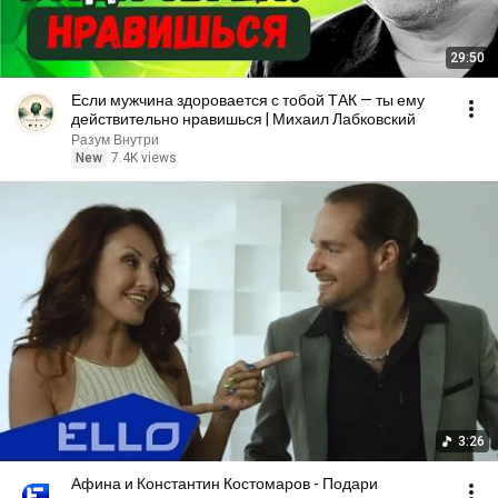
29:50
Если мужчина здоровается с тобой ТАК — ты ему
действительно нравишься | Михаил Лабковский
Разум Внутри
New
7.4K views
3:26
Афина и Константин Костомаров - Подари