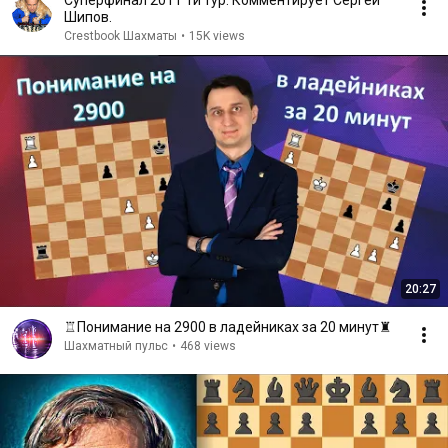
Суперфинал 2011 1й тур. Комментирует Сергей
Шипов.
Crestbook Шахматы
•
15K views
20:27
♖Понимание на 2900 в ладейниках за 20 минут♜
Шахматный пульс
•
468 views