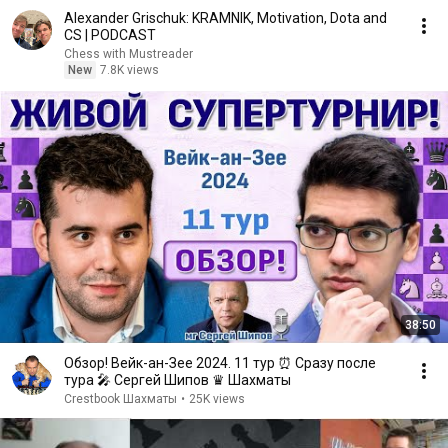
Alexander Grischuk: KRAMNIK, Motivation, Dota and
CS | PODCAST
Chess with Mustreader
New
7.8K views
38:50
Обзор! Вейк-ан-Зее 2024. 11 тур ⏰ Сразу после
тура 🎤 Сергей Шипов ♛ Шахматы
Crestbook Шахматы
•
25K views