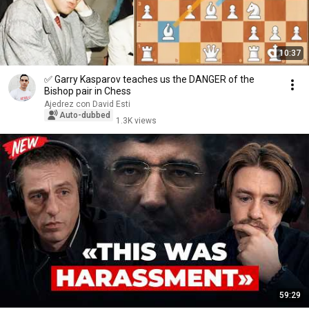
10:37
✅ Garry Kasparov teaches us the DANGER of the
Bishop pair in Chess
Ajedrez con David Esti
Auto-dubbed
1.3K views
59:29