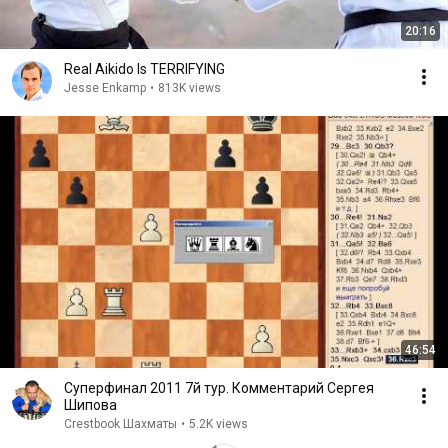
20:16
Real Aikido Is TERRIFYING
Jesse Enkamp
•
813K views
46:54
Суперфинал 2011 7й тур. Комментарий Сергея
Шипова
Crestbook Шахматы
•
5.2K views