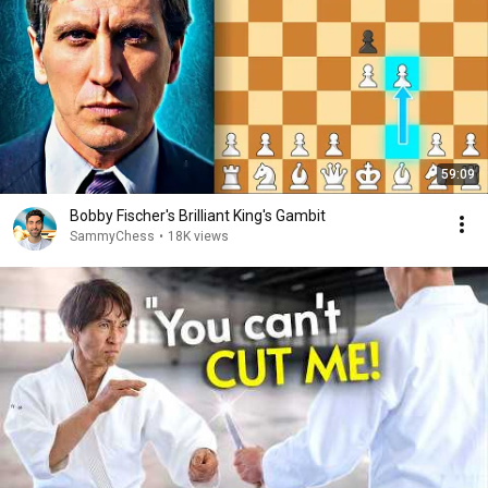
59:09
Bobby Fischer's Brilliant King's Gambit
SammyChess
•
18K views