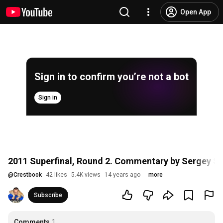
Open App
Sign in to confirm you’re not a bot
Sign in
2011 Superfinal, Round 2. Commentary by Sergey S
@
Crestbook
42 likes
5.4K views
14 years ago
more
Subscribe
Comments
1