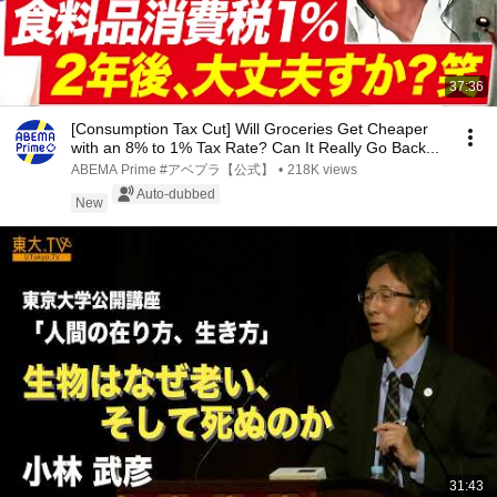
37:36
[Consumption Tax Cut] Will Groceries Get Cheaper
with an 8% to 1% Tax Rate? Can It Really Go Back...
ABEMA Prime #アベプラ【公式】
•
218K views
Auto-dubbed
New
31:43