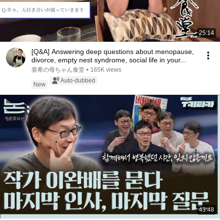
25:14
[Q&A] Answering deep questions about menopause,
divorce, empty nest syndrome, social life in your...
亜希の母ちゃん食堂
•
165K views
Auto-dubbed
New
43:48