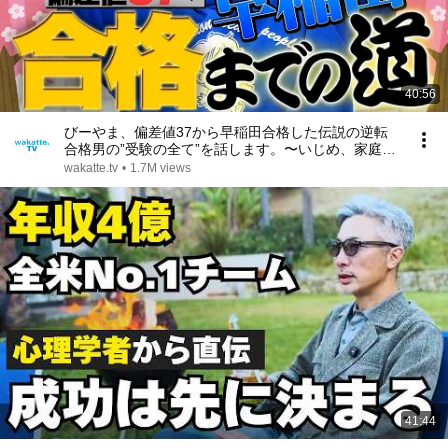
40:56
びーやま、偏差値37から早稲田合格した伝説の逆転
合格男の”受験の全て”を話します。〜いじめ、家庭崩
壊、武田塾との出会い、信じてくれる人のための受
wakatte.tv
•
1.7M views
験〜
41:44