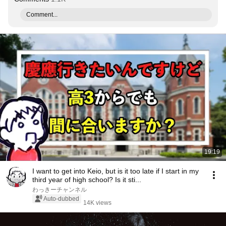
Comment...
19:19
I want to get into Keio, but is it too late if I start in my
third year of high school? Is it sti...
わっきーチャンネル
Auto-dubbed
14K views