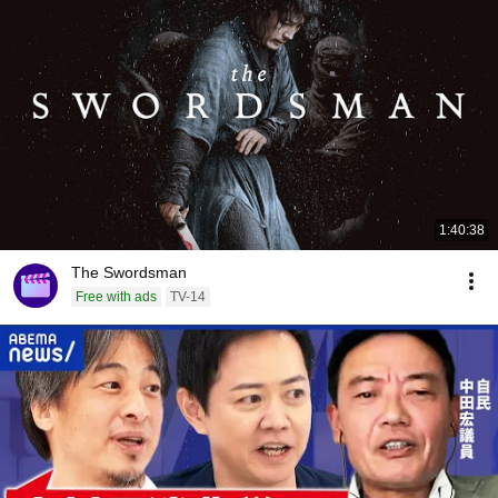
1:40:38
The Swordsman
Free with ads
TV-14