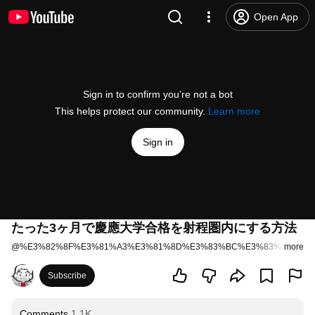
Open App
Sign in to confirm you’re not a bot
This helps protect our community.
Learn more
Sign in
たった3ヶ月で慶應大学合格を射程圏内にする方法
@
%E3%82%8F%E3%81%A3%E3%81%8D%E3%83%BC%E3%83%81%E3
more
Subscribe
Comments
1.1K