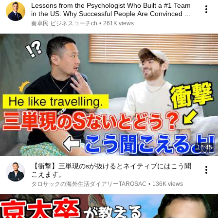
Lessons from the Psychologist Who Built a #1 Team
in the US: Why Successful People Are Convinced ...
秦卓民 ビジネスコーチch
•
261K views
16:45
【衝撃】三単現のsが抜けるとネイティブにはこう聞
こえます。
タロサックの海外生活ダイアリーTAROSAC
•
136K views