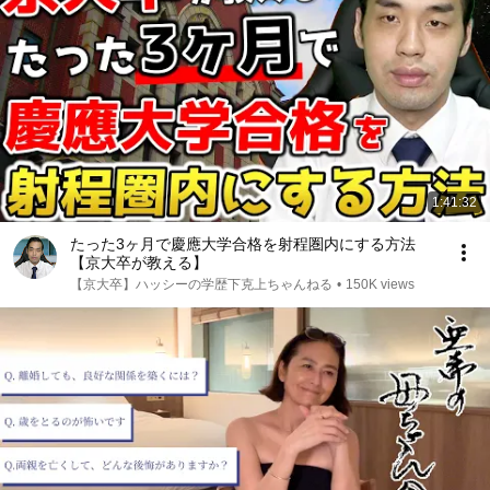
1:41:32
たった3ヶ月で慶應大学合格を射程圏内にする方法
【京大卒が教える】
【京大卒】ハッシーの学歴下克上ちゃんねる
•
150K views