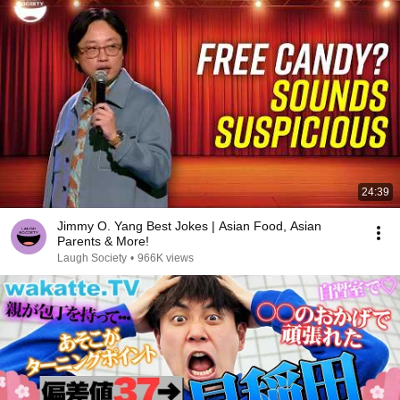
24:39
Jimmy O. Yang Best Jokes | Asian Food, Asian
Parents & More!
Laugh Society
•
966K views