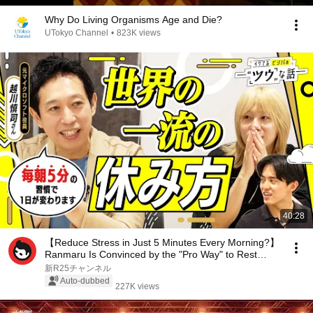
Why Do Living Organisms Age and Die?
UTokyo Channel
•
823K views
40:28
【Reduce Stress in Just 5 Minutes Every Morning?】
Ranmaru Is Convinced by the "Pro Way" to Rest
Pra...
新R25チャンネル
Auto-dubbed
227K views