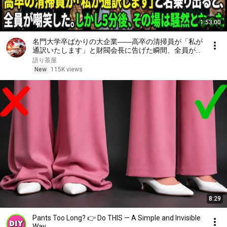
1:53:00
名門大学卒ばかりの大企業――高卒の清掃員が「私が
通訳いたします」と財閥会長に告げた瞬間、全員が嘲
笑した。しかし5分後、その場は静まり返った。#動
語り茶屋
エピソード#老後の物語 #家族の物語
New
115K views
8:29
Pants Too Long? 👉 Do THIS — A Simple and Invisible
Way