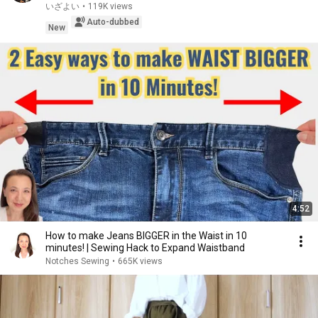
いざよい
•
119K views
Auto-dubbed
New
4:52
How to make Jeans BIGGER in the Waist in 10
minutes! | Sewing Hack to Expand Waistband
Notches Sewing
•
665K views