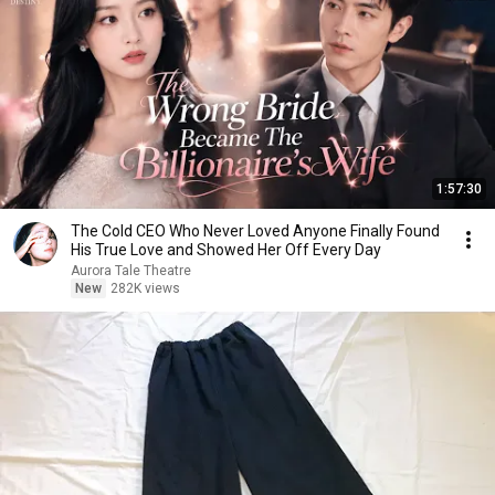
1:57:30
The Cold CEO Who Never Loved Anyone Finally Found
His True Love and Showed Her Off Every Day
Aurora Tale Theatre
New
282K views