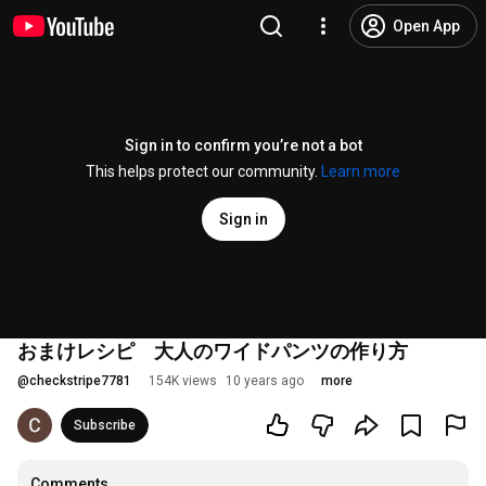
Open App
Sign in to confirm you’re not a bot
This helps protect our community.
Learn more
Sign in
おまけレシピ 大人のワイドパンツの作り方
@
checkstripe7781
154K views
10 years ago
more
Subscribe
Comments