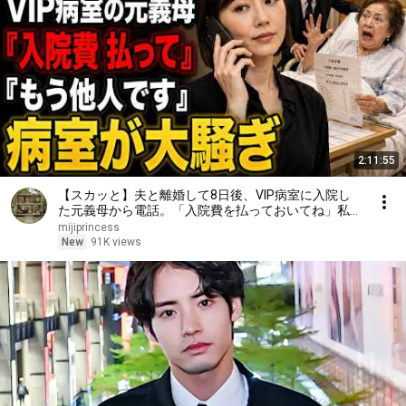
2:11:55
【スカッと】夫と離婚して8日後、VIP病室に入院し
た元義母から電話。「入院費を払っておいてね」私が
「無理です。だって、もう他人ですから」と答えた瞬
mijiprincess
間、病室は大騒ぎになった……。
New
91K views