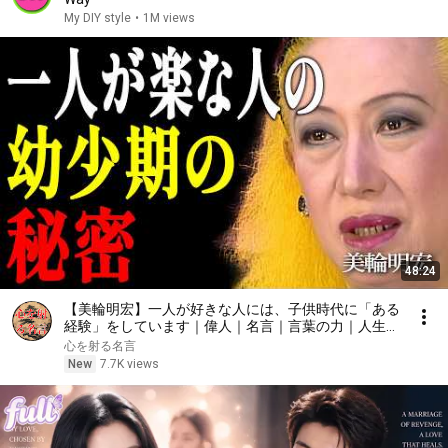
My DIY style
•
1M views
48:24
【美輪明宏】一人が好きな人には、子供時代に「ある
経験」をしています｜偉人｜名言｜言葉の力｜人生哲
学｜
心を射る名言
New
7.7K views