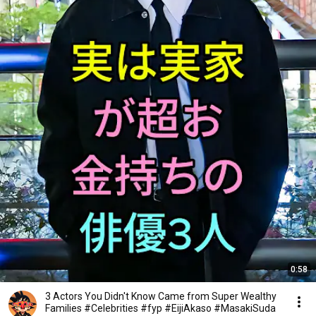
0:58
3 Actors You Didn't Know Came from Super Wealthy
Families #Celebrities #fyp #EijiAkaso #MasakiSuda