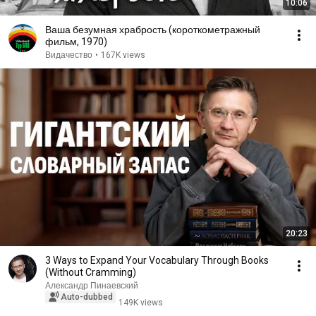
10:06
Ваша безумная храбрость (короткометражный
фильм, 1970)
Видачество
•
167K views
20:23
3 Ways to Expand Your Vocabulary Through Books
(Without Cramming)
Александр Пинаевский
Auto-dubbed
149K views