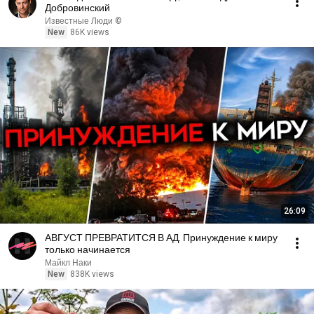
Добровинский
Известные Люди ©
New
86K views
26:09
АВГУСТ ПРЕВРАТИТСЯ В АД. Принуждение к миру
только начинается
Майкл Наки
New
838K views