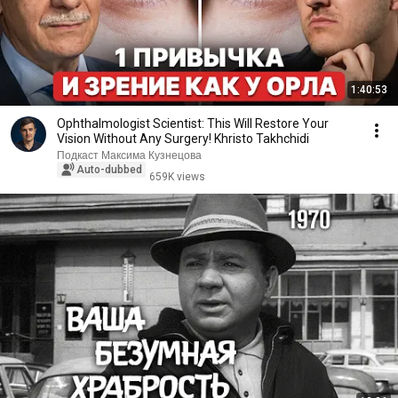
1:40:53
Ophthalmologist Scientist: This Will Restore Your
Vision Without Any Surgery! Khristo Takhchidi
Подкаст Максима Кузнецова
Auto-dubbed
659K views