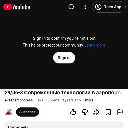
Open App
Sign in to confirm you’re not a bot
This helps protect our community.
Learn more
Sign in
29/06-3 Современные технологии в аэропортах
@
leadercongress
1 like
15 views
3 years ago
more
Subscribe
Comments