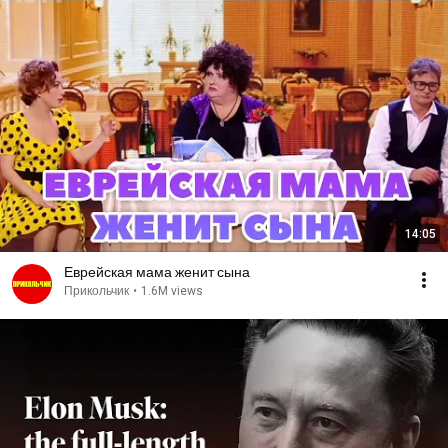
14:05
Еврейская мама женит сына
Прикольчик
•
1.6M views