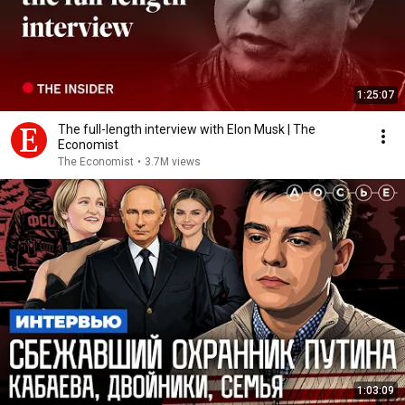
1:25:07
The full-length interview with Elon Musk | The
Economist
The Economist
•
3.7M views
1:03:09