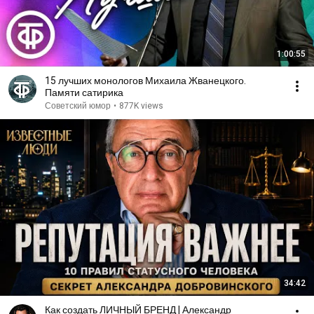
1:00:55
15 лучших монологов Михаила Жванецкого.
Памяти сатирика
Советский юмор
•
877K views
34:42
Как создать ЛИЧНЫЙ БРЕНД | Александр