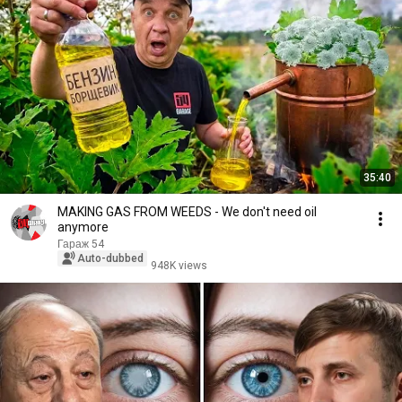
35:40
MAKING GAS FROM WEEDS - We don't need oil
anymore
Гараж 54
Auto-dubbed
948K views