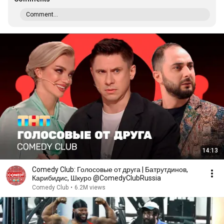
Comment...
14:13
Comedy Club: Голосовые от друга | Батрутдинов,
Карибидис, Шкуро @ComedyClubRussia
Comedy Club
•
6.2M views