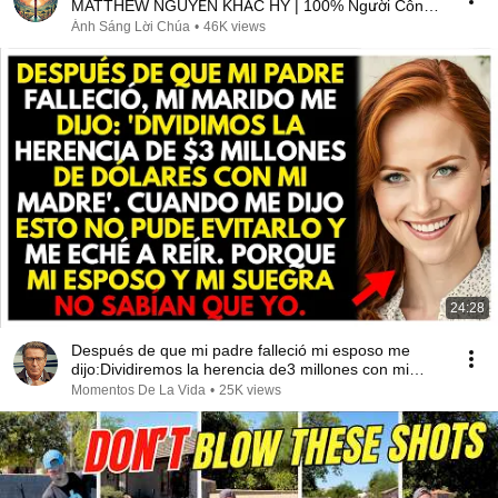
MATTHEW NGUYỄN KHẮC HY | 100% Người Công
Giáo Nên Nghe
Ánh Sáng Lời Chúa
•
46K views
24:28
Después de que mi padre falleció mi esposo me
dijo:Dividiremos la herencia de3 millones con mi
madre
Momentos De La Vida
•
25K views