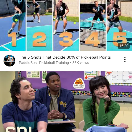
16:20
The 5 Shots That Decide 80% of Pickleball Points
PaddleBoss Pickleball Training
•
33K views