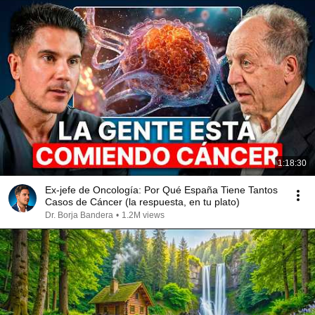
1:18:30
Ex-jefe de Oncología: Por Qué España Tiene Tantos
Casos de Cáncer (la respuesta, en tu plato)
Dr. Borja Bandera
•
1.2M views