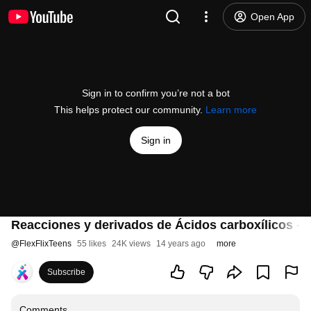
Open App
Sign in to confirm you’re not a bot
This helps protect our community.
Learn more
Sign in
Reacciones y derivados de Ácidos carboxílicos - 
@
FlexFlixTeens
55 likes
24K views
14 years ago
more
Subscribe
Comments