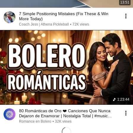
13:51
7 Simple Positioning Mistakes (Fix These & Win
More Today)
Coach Jess | Athena Pickleball
•
72K views
1:23:44
80 Románticas de Oro ❤️ Canciones Que Nunca
Dejaron de Enamorar | Nostalgia Total | #music
#bolero
Romance en Bolero
•
32K views