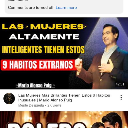
Comments are turned off. 
Learn more
42:31
Las Mujeres Más Brillantes Tienen Estos 9 Hábitos
Inusuales | Mario Alonso Puig
Mente Despierta
•
2K views