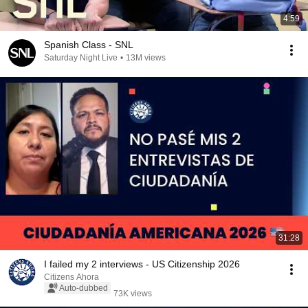
4:59
Spanish Class - SNL
Saturday Night Live
•
13M views
31:28
I failed my 2 interviews - US Citizenship 2026
Citizens Ahora
Auto-dubbed
73K views