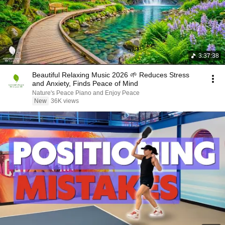
3:37:38
Beautiful Relaxing Music 2026 🌱 Reduces Stress
and Anxiety, Finds Peace of Mind
Nature's Peace Piano and Enjoy Peace
New
36K views