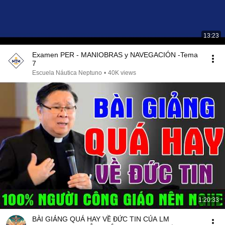
13:23
Examen PER - MANIOBRAS y NAVEGACIÓN -Tema
7
Escuela Náutica Neptuno
•
40K views
1:20:33
BÀI GIẢNG QUÁ HAY VỀ ĐỨC TIN CỦA LM