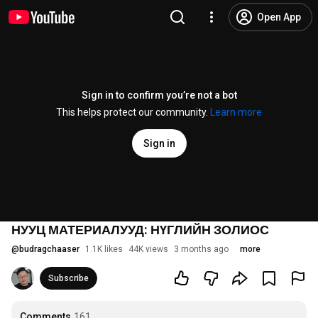
Open App
Sign in to confirm you’re not a bot
This helps protect our community.
Learn more
Sign in
НУУЦ МАТЕРИАЛУУД: НҮГЛИЙН ЗОЛИОС
@
budragchaaser
1.1K likes
44K views
3 months ago
more
Subscribe
Comments
161