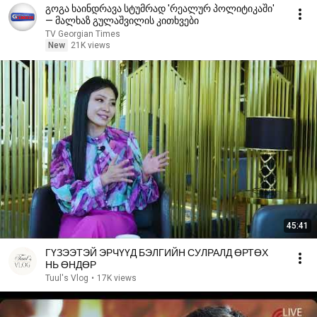
გოგა ხაინდრავა სტუმრად 'რეალურ პოლიტიკაში'
— მალხაზ გულაშვილის კითხვები
TV Georgian Times
New
21K views
45:41
ГҮЗЭЭТЭЙ ЭРЧҮҮД БЭЛГИЙН СУЛРАЛД ӨРТӨХ
НЬ ӨНДӨР
Tuul's Vlog
•
17K views