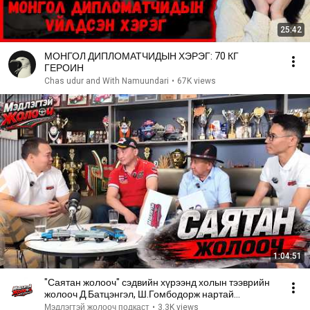
25:42
МОНГОЛ ДИПЛОМАТЧИДЫН ХЭРЭГ: 70 КГ
ГЕРОИН
Chas udur and With Namuundari
•
67K views
1:04:51
"Саятан жолооч" сэдвийн хүрээнд холын тээврийн
жолооч Д.Батцэнгэл, Ш.Гомбодорж нартай
ярилцлаа
Мэдлэгтэй жолооч подкаст
•
3.3K views