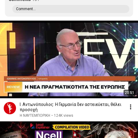
Comment...
20:51
Ι. Αντωνόπουλος: Η Γερμανία δεν αστειεύεται, θέλει
προσοχή
Η ΝΑΥΤΕΜΠΟΡΙΚΗ
•
124K views