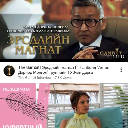
1:14:16
The Gambit | Эрсдлийн магнат | Т.Ганболд “Алтан
Дорнод Монгол” группийн ТУЗ-ын дарга
The Gambit Interview
•
7.8K views