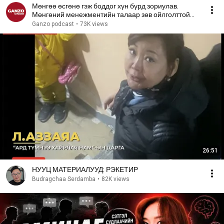
Мөнгөө өсгөнө гэж боддог хүн бүрд зориулав.
Мөнгөний менежментийн талаар зөв ойлголттой
болъё.
Ganzo podcast
•
73K views
26:51
НУУЦ МАТЕРИАЛУУД: РЭКЕТИР
Budragchaa Serdamba
•
82K views