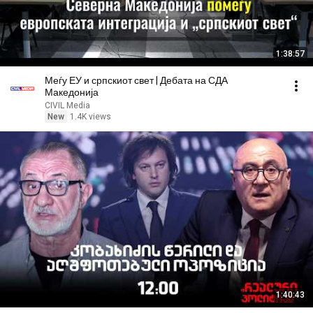
1:38:57
Меѓу ЕУ и српскиот свет | Дебата на СДА
Македонија
CIVIL Media
New
1.4K views
1:40:43