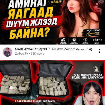
1:34:50
МАШ ЧУХАЛ СЭДЭВ! ("Talk With Zolboo" Дугаар 14)
Zolboo TV
•
55K views