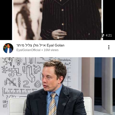
4:21
אייל גולן צליל מיתר Eyal Golan
EyalGolanOfficial
•
16M views