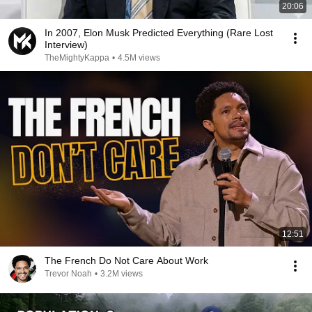
20:06
In 2007, Elon Musk Predicted Everything (Rare Lost
Interview)
TheMightyKappa
•
4.5M views
12:51
The French Do Not Care About Work
Trevor Noah
•
3.2M views