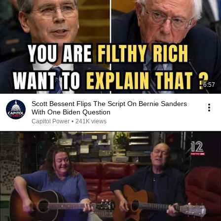
6:57
Scott Bessent Flips The Script On Bernie Sanders
With One Biden Question
Capitol Power
•
241K views