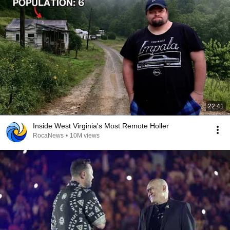
22:41
Inside West Virginia's Most Remote Holler
RocaNews
•
10M views