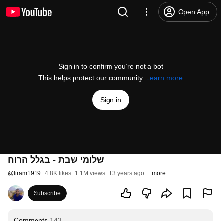
Open App
Sign in to confirm you’re not a bot
This helps protect our community.
Learn more
Sign in
שלומי שבת - בגלל הרוח
@
liram1919
4.8K likes
1.1M views
13 years ago
more
Subscribe
Comments
143