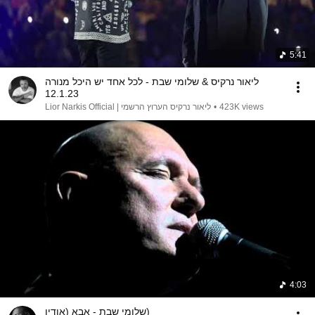
5:41
ליאור נרקיס & שלומי שבת - לכל אחד יש היכל מנורה
12.1.23
Lior Narkis Official | ליאור נרקיס הערוץ הרשמי
•
423K views
4:03
שלומי שבת - אבא (אודיו)