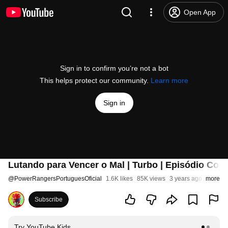
Open App
Sign in to confirm you’re not a bot
This helps protect our community.
Learn more
Sign in
Lutando para Vencer o Mal | Turbo | Episódio Com
@
PowerRangersPortuguesOficial
1.6K likes
85K views
3 years ago
more
Subscribe
Try YouTube Kids