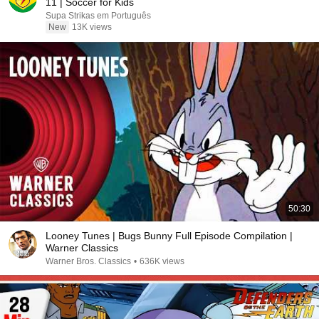
11 | Soccer for Kids
Supa Strikas em Português
New
13K views
50:30
Looney Tunes | Bugs Bunny Full Episode Compilation |
Warner Classics
Warner Bros. Classics
•
636K views