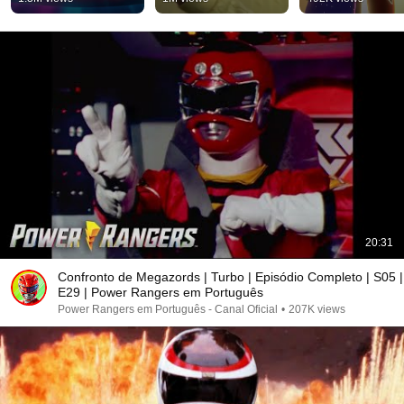
❤️💚🖤 | Netflix Brasil 
Crianças
#miraculousbrasil
#powerrangers
#ryuko #argos 
#ladybug ...
20:31
Confronto de Megazords | Turbo | Episódio Completo | S05 |
E29 | Power Rangers em Português
Power Rangers em Português - Canal Oficial
•
207K views