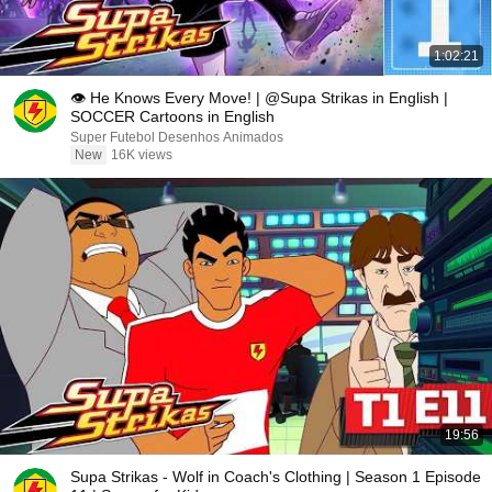
1:02:21
👁️ He Knows Every Move! | @Supa Strikas in English |
SOCCER Cartoons in English
Super Futebol Desenhos Animados
New
16K views
19:56
Supa Strikas - Wolf in Coach's Clothing | Season 1 Episode