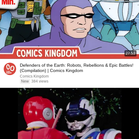
27:53
Defenders of the Earth: Robots, Rebellions & Epic Battles!
(Compilation) | Comics Kingdom
Comics Kingdom
New
384 views