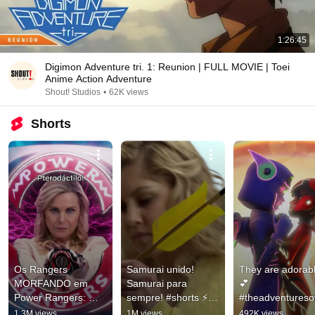
1:26:45
Digimon Adventure tri. 1: Reunion | FULL MOVIE | Toei
Anime Action Adventure
Shout! Studios
•
62K views
Shorts
Os Rangers 
Samurai unido! 
They are adorabl
MORFANDO em 
Samurai para 
💕 
Power Rangers: 
sempre! #shorts ⚡️ | 
#theadventureso
Agora e Sempre 💙
Power Rangers para 
ybug #miraculous
1.3M views
1M views
492K views