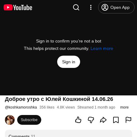
Open App
Sign in to confirm you’re not a bot
This helps protect our community.
Learn more
Sign in
Доброе утро с Юлей Кошкиной 14.06.26
@
koshkamoroshka
356 likes
4.8K views
Streamed 1 month ago
more
Subscribe
Comments
11