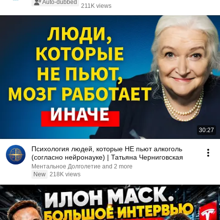
Auto-dubbed
211K views
30:27
Психология людей, которые НЕ пьют алкоголь
(согласно нейронауке) | Татьяна Черниговская
Ментальное Долголетие and 2 more
New
218K views