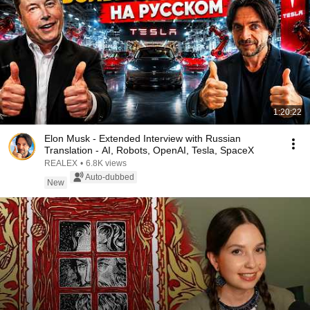
1:20:22
Elon Musk - Extended Interview with Russian
Translation - AI, Robots, OpenAI, Tesla, SpaceX
REALEX
•
6.8K views
Auto-dubbed
New