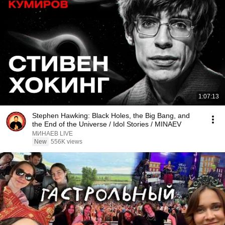
1:07:13
Stephen Hawking: Black Holes, the Big Bang, and
the End of the Universe / Idol Stories / MINAEV
МИНАЕВ LIVE
New
556K views