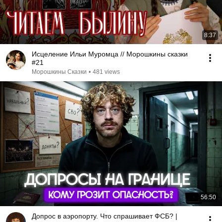
8:37
Исцеление Ильи Муромца // Морошкины сказки
#21
Морошкины Сказки
•
481 views
56:50
Допрос в аэропорту. Что спрашивает ФСБ? |