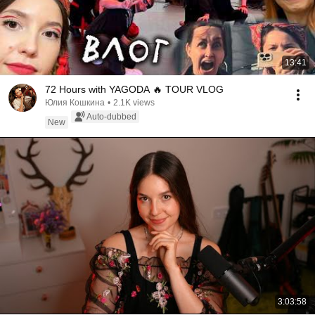
13:41
72 Hours with YAGODA 🔥 TOUR VLOG
Юлия Кошкина
•
2.1K views
Auto-dubbed
New
3:03:58