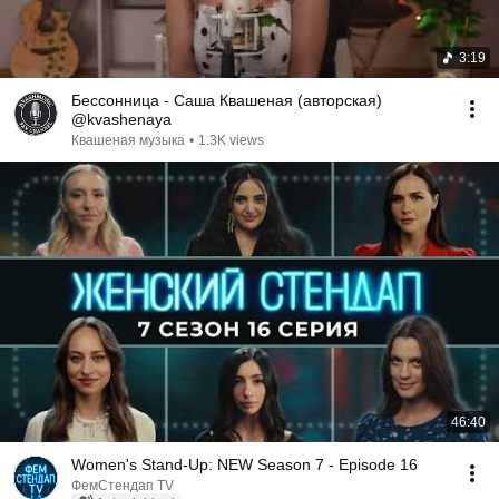
3:19
Бессонница - Саша Квашеная (авторская)
@kvashenaya
Квашеная музыка
•
1.3K views
46:40
Women's Stand-Up: NEW Season 7 - Episode 16
ФемСтендап TV