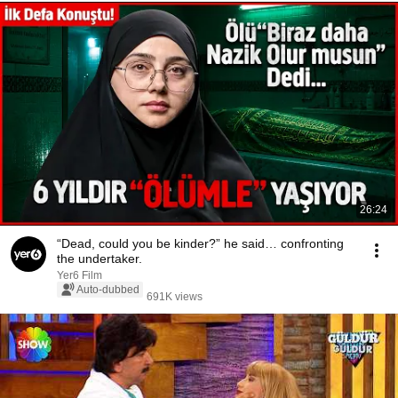
26:24
“Dead, could you be kinder?” he said… confronting
the undertaker.
Yer6 Film
Auto-dubbed
691K views