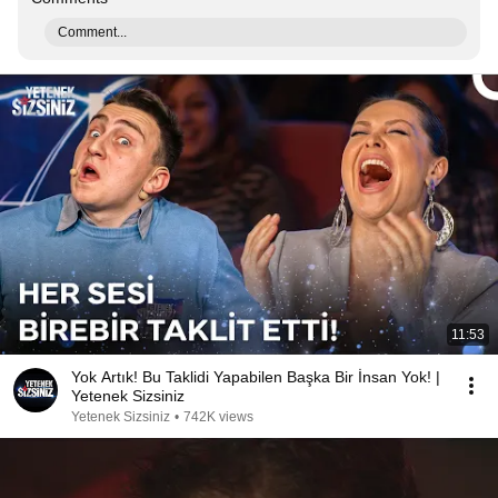
Comment...
11:53
Yok Artık! Bu Taklidi Yapabilen Başka Bir İnsan Yok! |
Yetenek Sizsiniz
Yetenek Sizsiniz
•
742K views