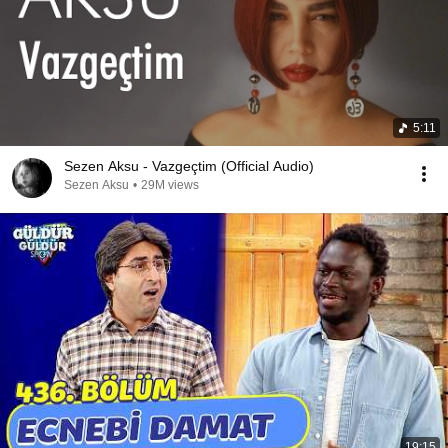
5:11
Sezen Aksu - Vazgeçtim (Official Audio)
Sezen Aksu
•
29M views
19:15