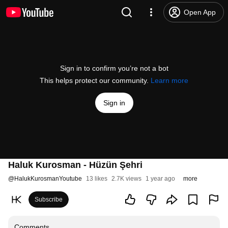
Open App
Sign in to confirm you’re not a bot
This helps protect our community.
Learn more
Sign in
Haluk Kurosman - Hüzün Şehri
@
HalukKurosmanYoutube
13 likes
2.7K views
1 year ago
more
Subscribe
Comments