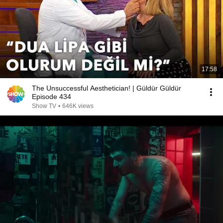
17:58
The Unsuccessful Aesthetician! | Güldür Güldür
Episode 434
Show TV
•
646K views