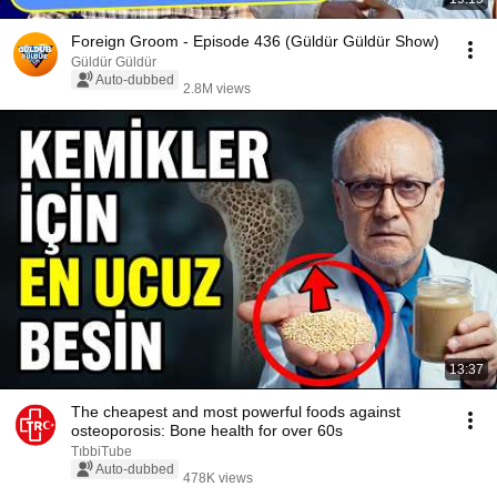
Foreign Groom - Episode 436 (Güldür Güldür Show)
Güldür Güldür
Auto-dubbed
2.8M views
13:37
The cheapest and most powerful foods against
osteoporosis: Bone health for over 60s
TıbbiTube
Auto-dubbed
478K views