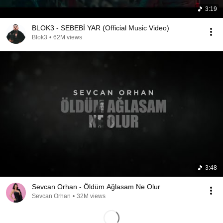
3:19
BLOK3 - SEBEBİ YAR (Official Music Video)
Blok3
•
62M views
3:48
Sevcan Orhan - Öldüm Ağlasam Ne Olur
Sevcan Orhan
•
32M views