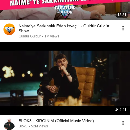
13:31
Naime'ye Sarkıntılık Eden İsveçli! - Güldür Güldür
Show
Güldür Güldür
•
1M views
2:41
BLOK3 - KIRGINIM (Official Music Video)
Blok3
•
52M views