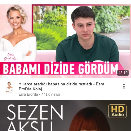
43:19
Yıllarca aradığı babasına dizide rastladı - Esra
Erol'da Kolaj
Esra Erol'da
•
441K views