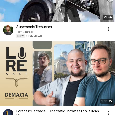
21:56
Supersonic Trebuchet
Tom Stanton
New
749K views
1:44:25
Lorecast Demacia - Cinematic i nowy sezon | Silv4n i