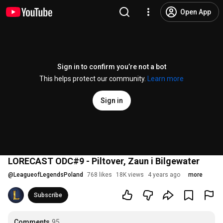
Open App
Sign in to confirm you’re not a bot
This helps protect our community.
Learn more
Sign in
LORECAST ODC#9 - Piltover, Zaun i Bilgewater
@
LeagueofLegendsPoland
768 likes
18K views
4 years ago
more
Subscribe
Comments
95