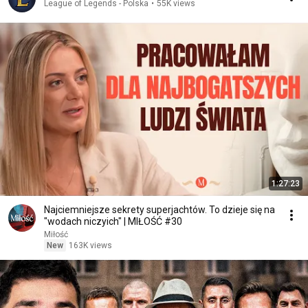
League of Legends - Polska
•
55K views
1:27:23
Najciemniejsze sekrety superjachtów. To dzieje się na
"wodach niczyich" | MIŁOŚĆ #30
Miłość
New
163K views