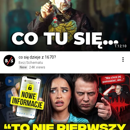
1:12:10
co się dzieje z 1670?
Bez/Schematu
New
24K views