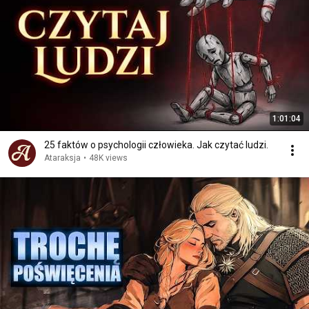
1:01:04
25 faktów o psychologii człowieka. Jak czytać ludzi.
Ataraksja
•
48K views