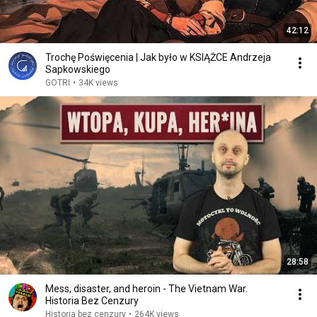
42:12
Trochę Poświęcenia | Jak było w KSIĄŻCE Andrzeja
Sapkowskiego
GOTRI
•
34K views
28:58
Mess, disaster, and heroin - The Vietnam War.
Historia Bez Cenzury
Historia bez cenzury
•
264K views