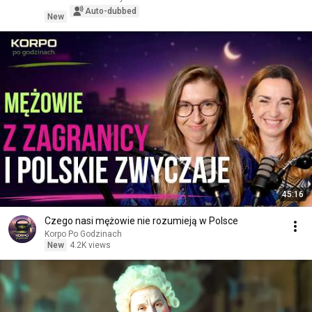
Auto-dubbed
New
45:16
Czego nasi mężowie nie rozumieją w Polsce
Korpo Po Godzinach
New
4.2K views