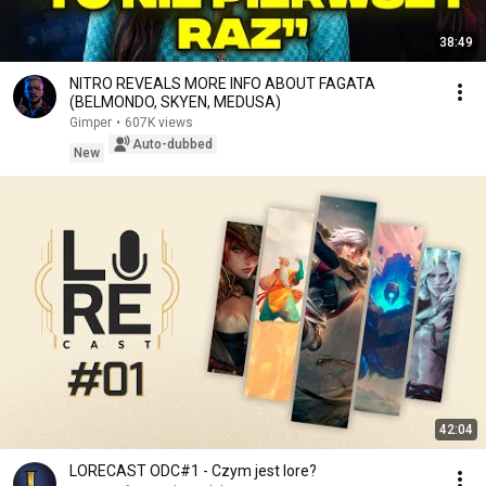
38:49
NITRO REVEALS MORE INFO ABOUT FAGATA
(BELMONDO, SKYEN, MEDUSA)
Gimper
•
607K views
Auto-dubbed
New
42:04
LORECAST ODC#1 - Czym jest lore?