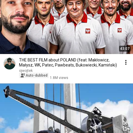
43:07
THE BEST FILM about POLAND (feat. Makłowicz,
Małysz, WK, Patec, Pawbeats, Bukowiecki, Kamiński)
ojwojtek
Auto-dubbed
1.8M views