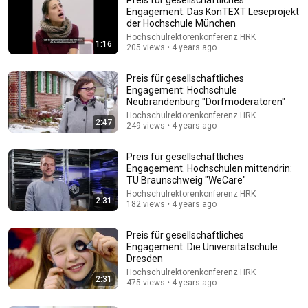
Engagement: Das KonTEXT Leseprojekt
der Hochschule München
Hochschulrektorenkonferenz HRK
1:16
205 views • 4 years ago
Preis für gesellschaftliches
Engagement: Hochschule
Neubrandenburg "Dorfmoderatoren"
20:11
Hochschulrektorenkonferenz HRK
2:47
249 views • 4 years ago
13 American Words Brits Always Notice
Evan Edinger
•
1.6M views
Preis für gesellschaftliches
Engagement. Hochschulen mittendrin:
TU Braunschweig "WeCare"
Hochschulrektorenkonferenz HRK
2:31
182 views • 4 years ago
Preis für gesellschaftliches
Engagement: Die Universitätschule
Dresden
Hochschulrektorenkonferenz HRK
2:31
475 views • 4 years ago