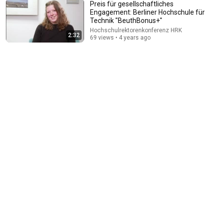
Preis für gesellschaftliches
Engagement: Berliner Hochschule für
3:39
Technik "BeuthBonus+"
Hochschulrektorenkonferenz HRK
2:32
MAHAspital - SNL
69 views • 4 years ago
Saturday Night Live
•
4.1M views
28:06
I Asked 100 Girls to Rank Their Own Attractiveness
Sayko
•
322K views