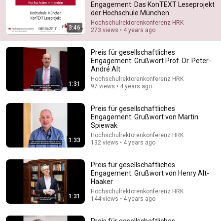
Engagement: Das KonTEXT Leseprojekt
der Hochschule München
Comments are turned off. 
Learn more
Hochschulrektorenkonferenz HRK
3:46
273 views • 4 years ago
Preis für gesellschaftliches
Engagement: Grußwort Prof. Dr. Peter-
André Alt
Hochschulrektorenkonferenz HRK
1:31
97 views • 4 years ago
Preis für gesellschaftliches
Engagement: Grußwort von Martin
Spiewak
Hochschulrektorenkonferenz HRK
1:33
132 views • 4 years ago
11:13
10 German Habits That Are Actually Unwritten Rules
Preis für gesellschaftliches
Engagement: Grußwort von Henry Alt-
Learning Canteen
•
44K views
Haaker
Hochschulrektorenkonferenz HRK
1:31
144 views • 4 years ago
Preis für gesellschaftliches