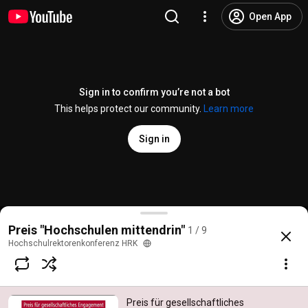
Open App
Sign in to confirm you’re not a bot
This helps protect our community.
Learn more
Sign in
Preis für gesellschaftliches Engagement: Das Kon
Preis "Hochschulen mittendrin"
1 / 9
@
hochschulrektorenkonferenz853
7 likes
273 views
4 years ago
more
Hochschulrektorenkonferenz HRK
Subscribe
Preis für gesellschaftliches
Comments