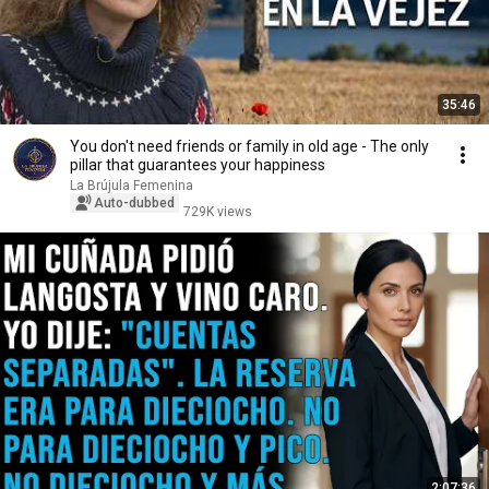
35:46
You don't need friends or family in old age - The only
pillar that guarantees your happiness
La Brújula Femenina
Auto-dubbed
729K views
2:07:36