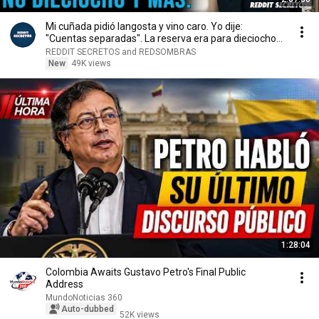
Mi cuñada pidió langosta y vino caro. Yo dije:
"Cuentas separadas". La reserva era para dieciocho...
REDDIT SECRETOS and REDSOMBRAS
New
49K views
1:28:04
Colombia Awaits Gustavo Petro's Final Public
Address
MundoNoticias 360
Auto-dubbed
52K views