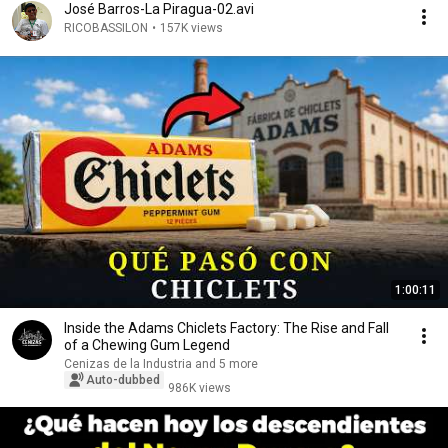
José Barros-La Piragua-02.avi
RICOBASSILON
•
157K views
1:00:11
Inside the Adams Chiclets Factory: The Rise and Fall
of a Chewing Gum Legend
Cenizas de la Industria and 5 more
Auto-dubbed
986K views