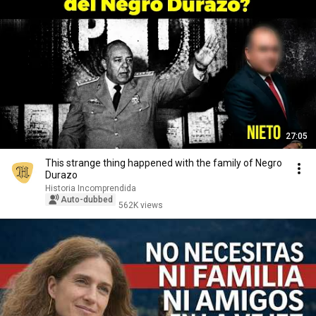
27:05
This strange thing happened with the family of Negro
Durazo
Historia Incomprendida
Auto-dubbed
562K views