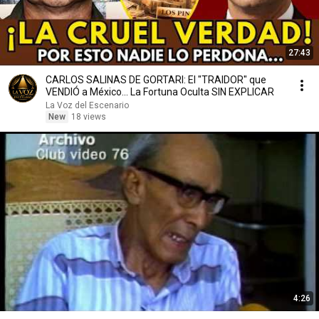
27:43
CARLOS SALINAS DE GORTARI: El "TRAIDOR" que
VENDIÓ a México... La Fortuna Oculta SIN EXPLICAR
La Voz del Escenario
New
18 views
4:26