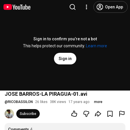
Open App
Sign in to confirm you’re not a bot
This helps protect our community.
Learn more
Sign in
JOSE BARROS-LA PIRAGUA-01.avi
@
RICOBASSILON
26 likes
38K views
17 years ago
more
Subscribe
Comments
4