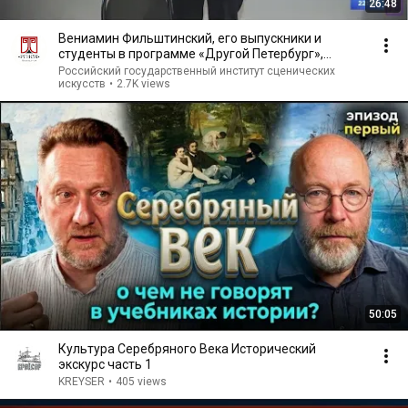
26:48
Вениамин Фильштинский, его выпускники и
студенты в программе «Другой Петербург»,
телеканал «78»
Российский государственный институт сценических
искусств
•
2.7K views
50:05
Культура Серебряного Века Исторический
экскурс часть 1
KREYSER
•
405 views