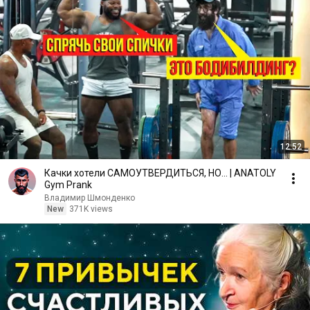
12:52
Качки хотели САМОУТВЕРДИТЬСЯ, НО... | ANATOLY
Gym Prank
Владимир Шмонденко
New
371K views