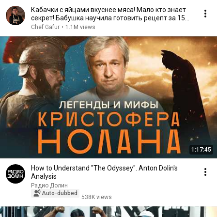
Кабачки с яйцами вкуснее мяса! Мало кто знает
секрет! Бабушка научила готовить рецепт за 15
минут
Chef Gafur
•
1.1M views
1:17:45
How to Understand "The Odyssey". Anton Dolin's
Analysis
Радио Долин
Auto-dubbed
538K views