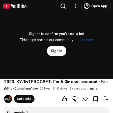
Open App
Sign in to confirm you’re not a bot
This helps protect our community.
Learn more
Sign in
2023. КУЛЬТPROСВЕТ. Глеб Фильштинский - Бори
@
ShowConsultingVideo
55 likes
1.1K views
3 years ago
more
Subscribe
Comments
1