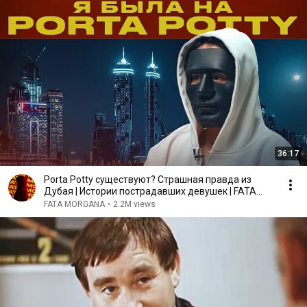
36:17
Porta Potty существуют? Страшная правда из
Дубая | Истории пострадавших девушек | FATA
MORGANA
FATA MORGANA
•
2.2M views