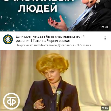
19:28
Если мозг не даёт быть счастливым, вот 4
решения | Татьяна Черниговская
НейроРесет and Ментальное Долголетие
•
97K views
9:15