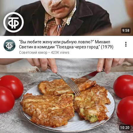
9:58
"Вы любите жену или рыбную ловлю?" Михаил
Светин в комедии "Поездка через город" (1979)
Советский юмор
•
423K views
10:20