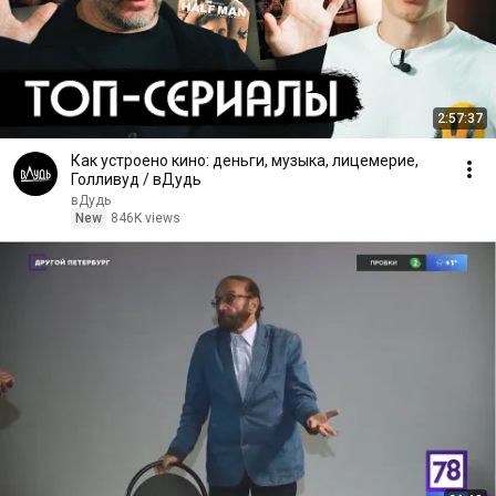
2:57:37
Как устроено кино: деньги, музыка, лицемерие,
Голливуд / вДудь
вДудь
New
846K views