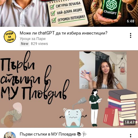
6:48
Може ли chatGPT да ти избира инвестиции?
Уроци за Пари
New
829 views
18:47
Първи стъпки в МУ Пловдив 📚 🩺