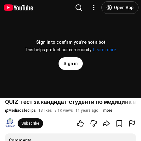
Open App
Sign in to confirm you’re not a bot
This helps protect our community.
Learn more
Sign in
QUIZ-тест за кандидат-студенти по медицина в М
@
Mediacafeclips
13 likes
3.1K views
11 years ago
more
Subscribe
Comments