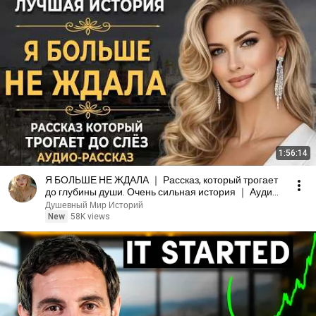
1:56:14
Я БОЛЬШЕ НЕ ЖДАЛА ｜ Рассказ, который трогает
до глубины души. Очень сильная история ｜ Аудио
рассказ
Душевный Мир Историй
New
58K views