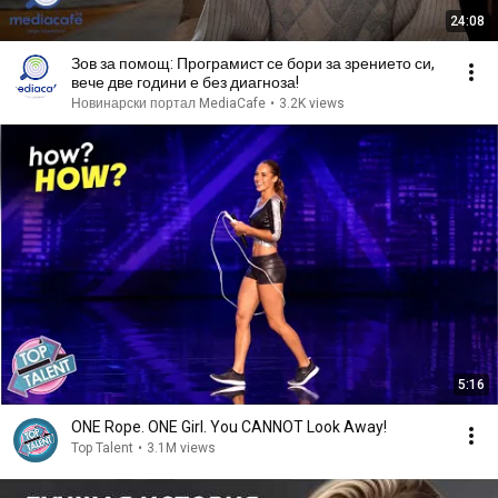
24:08
Зов за помощ: Програмист се бори за зрението си,
вече две години е без диагноза!
Новинарски портал MediaCafe
•
3.2K views
5:16
ONE Rope. ONE Girl. You CANNOT Look Away!
Top Talent
•
3.1M views