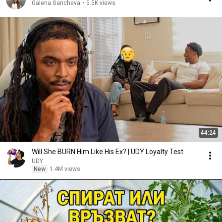
Galena Gancheva
•
5.5K views
44:24
Will She BURN Him Like His Ex? | UDY Loyalty Test
UDY
New
1.4M views