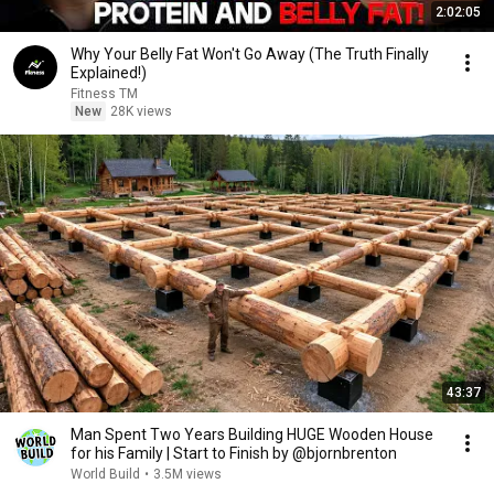
2:02:05
Why Your Belly Fat Won't Go Away (The Truth Finally
Explained!)
Fitness TM
New
28K views
43:37
Man Spent Two Years Building HUGE Wooden House
for his Family | Start to Finish by @bjornbrenton
World Build
•
3.5M views