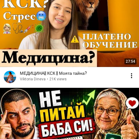
27:54
МЕДИЦИНА|| КСК || Моята тайна?
Viktoria Dineva
•
21K views