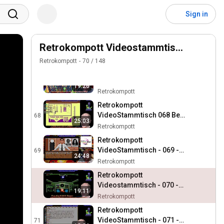
Retrokompott
VideoStammtisch - 065 -
65
Sign in
Best Of Super Mario Bros 1
Retrokompott
Retrokompott
VideoStammtisch - 066 -
Retrokompott Videostammtisch "Best O
66
Best Of Mario 64
Retrokompott
Retrokompott
70
/
148
Retrokompott Video
Stammtisch - 067 - Best Of
67
19:26
Pinball Dreams Reihe
Retrokompott
Retrokompott
VideoStammtisch 068 Best
68
25:03
Of Rocky Horror Show
Retrokompott
Retrokompott
VideoStammtisch - 069 -
69
24:48
Best Of Super Cars 2
Retrokompott
Retrokompott
Videostammtisch - 070 -
19:11
Best Of Wing Commander
Retrokompott
Retrokompott
VideoStammtisch - 071 -
71