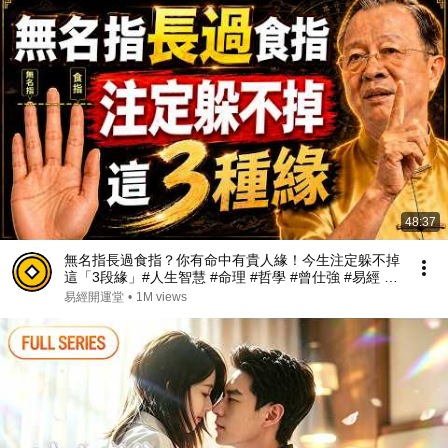
48:37
無名指長過食指？你有命中有貴人緣！今生注定躲不掉
這「3段緣」#人生智慧 #命理 #哲學 #曾仕強 #易經 #
正能量#人生智慧 #命理 #哲學 #曾仕強 #易經 #正能量
易經開運堂
•
1M views