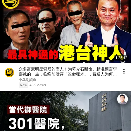
1:35:13
众多富豪明星背后的高人！为蒋介石断命、精准预言李
嘉诚的一生，临终前泄露「改命秘术」，普通人为何忙
忙碌碌却赚不到钱？1小时中间无广告合集[She's
小乌副频道
Xiaowu 小乌]
New
43K views