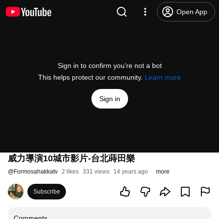
Open App
Sign in to confirm you’re not a bot
This helps protect our community.
Learn more
Sign in
威力導演10城市影片-台北蒔田樂
@
Formosahakkatv
2 likes
331 views
14 years ago
more
Subscribe
Comments