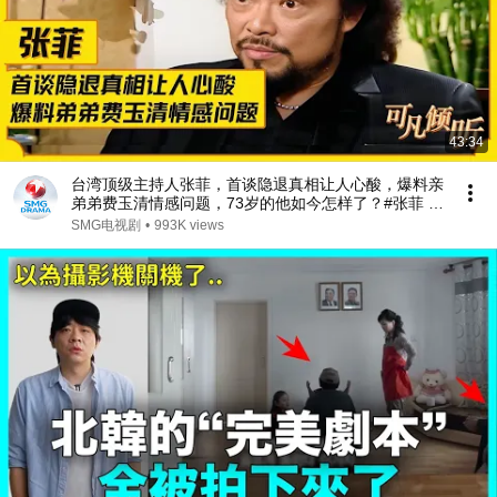
43:34
台湾顶级主持人张菲，首谈隐退真相让人心酸，爆料亲
弟弟费玉清情感问题，73岁的他如今怎样了？#张菲 #
费玉清 #可凡倾听 FULL
SMG电视剧
•
993K views