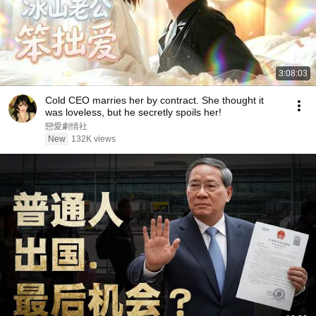
3:08:03
Cold CEO marries her by contract. She thought it
was loveless, but he secretly spoils her!
戀愛劇情社
New
132K views