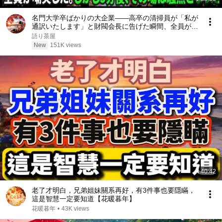
名門大学卒ばかりの大企業――高卒の清掃員が「私が
通訳いたします」と財閥会長に告げた瞬間、全員が嘲
笑した。しかし5分後、その場は静まり返った。#動
語り茶屋
エピソード#老後の物語 #家族の物語
New
151K views
40:42
老了才明白，兄弟姐妹關系再好，有3件事也要隱瞞，
這是智慧一定要知道【花暖暮年】
花暖暮年
•
43K views