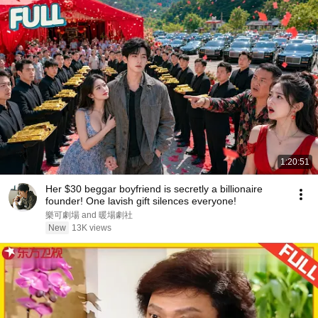
1:20:51
Her $30 beggar boyfriend is secretly a billionaire
founder! One lavish gift silences everyone!
樂可劇場 and 暖場劇社
New
13K views