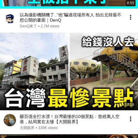
8:55
以為攝影機關機了..“他”騙過現場所有人 拍出北韓最不
想公開的畫面｜DenQ
DenQ來了
•
2.7M views
17:18
砸百億全打水漂！台灣最慘的10個景點：曾經萬人空
巷，結局實在太慘【大開眼界】
大開眼界
•
339K views