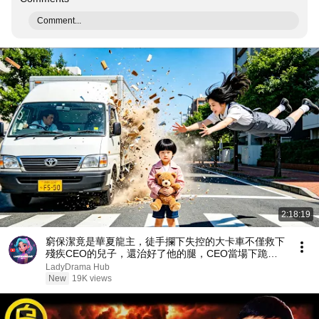
Comment...
2:18:19
窮保潔竟是華夏龍主，徒手攔下失控的大卡車不僅救下
殘疾CEO的兒子，還治好了他的腿，CEO當場下跪求
取他。 【戰神媽咪：殘障總裁寵上天】
LadyDrama Hub
New
19K views