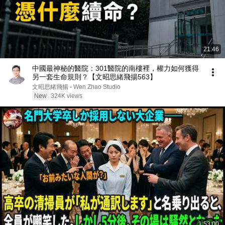
21:46
中國最神秘的醫院：301醫院的南樓裡，權力如何獲得
另一套生命規則？【文昭思緒飛揚563】
文昭思緒飛揚 - Wen Zhao Studio
New
324K views
1:53:00