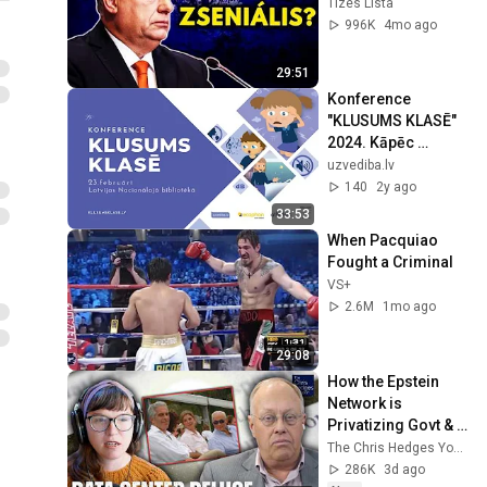
Tízes Lista
996K
4mo ago
29:51
Konference 
"KLUSUMS KLASĒ" 
2024. Kāpēc 
akustiskā vide ir 
uzvediba.lv
svarīga? Elina 
140
2y ago
Niemitalo-Haapola 
33:53
PhD
When Pacquiao 
Fought a Criminal
VS+
2.6M
1mo ago
29:08
How the Epstein 
Network is 
Privatizing Govt & 
Building the 
The Chris Hedges YouTube Channel
Surveillance 
286K
3d ago