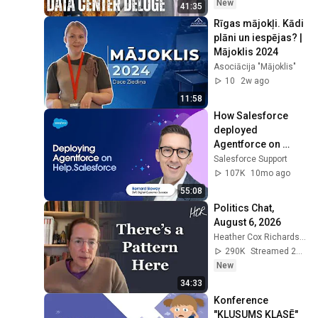
State(w/Whitney 
New
41:35
Webb) |TCHR
Rīgas mājokļi. Kādi 
plāni un iespējas? | 
Mājoklis 2024
Asociācija "Mājoklis"
10
2w ago
11:58
How Salesforce 
deployed 
Agentforce on 
Help.Salesforce
Salesforce Support
107K
10mo ago
55:08
Politics Chat, 
August 6, 2026
Heather Cox Richardson
290K
Streamed 2d ago
New
34:33
Konference 
"KLUSUMS KLASĒ" 