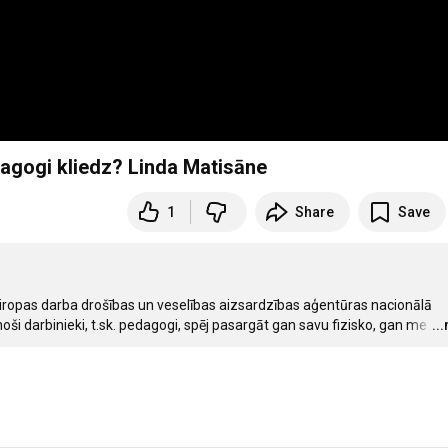
gogi kliedz? Linda Matisāne
1
Share
Save
 Eiropas darba drošības un veselības aizsardzības aģentūras nacionālā 
oši darbinieki, t.sk. pedagogi, spēj pasargāt gan savu fizisko, gan me
…
..