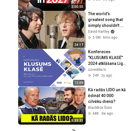
2:00:50
The world's 
greatest song that 
simply shouldn't 
exist
David Hartley
5.5M
6mo ago
24:17
Konfereces 
"KLUSUMS KLASĒ" 
2024 atklāšana Līga 
Bērziņa
uzvediba.lv
349
2y ago
10:09
Kā radās LIDO un kā 
ēdināt 40 000 
cilvēku dienā?
BlackBox Šovs
68K
3w ago
1:33:31