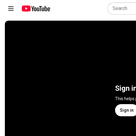
Sign i
This helps
Sign in