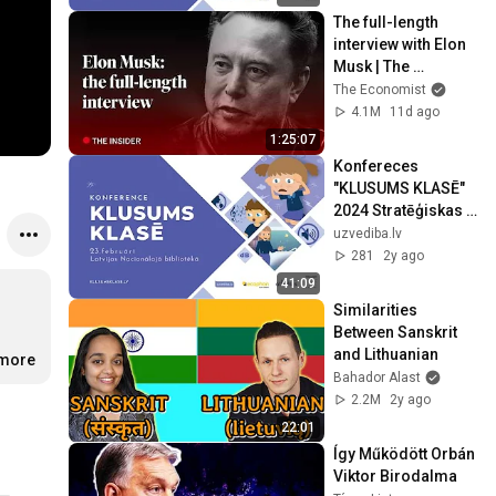
The full-length 
interview with Elon 
Musk | The 
Economist
The Economist
4.1M
11d ago
1:25:07
Konfereces 
"KLUSUMS KLASĒ" 
2024 Stratēģiskas 
un praktiskas 
uzvediba.lv
klusuma formulas
281
2y ago
41:09
Similarities 
Between Sanskrit 
and Lithuanian
.more
Bahador Alast
2.2M
2y ago
22:01
Így Működött Orbán 
Viktor Birodalma