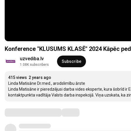
Konference "KLUSUMS KLASĒ" 2024 Kāpēc peda
uzvediba.lv
Subscribe
1.08K subscribers
415 views
2 years ago
Linda Matisāne Dr.med., arodslimību ārste

Linda Matisāne ir pieredzējusi darba vides eksperte, kura šobrīd ir
kontaktpunkta vadītāja Valsts darba inspekcijā. Viņa uzskata, ka zin
Comments