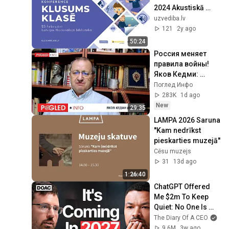
2024 Akustiskā 
ietekme uz 
uzvediba.lv
inovatīvām mācību 
121
2y ago
vidēm. Colin 
50:24
Campbell
Россия меняет 
правила войны! 
Яков Кедми: 
Следующий удар 
Поглед Инфо
может всё 
283K
1d ago
изменить!
New
29:35
LAMPA 2026 Saruna 
''Kam nedrīkst 
pieskarties muzejā''
Cēsu muzejs
31
13d ago
1:26:40
ChatGPT Offered 
Me $2m To Keep 
Quiet: No One Is 
Ready For What's 
The Diary Of A CEO
Coming!
9.6M
3w ago