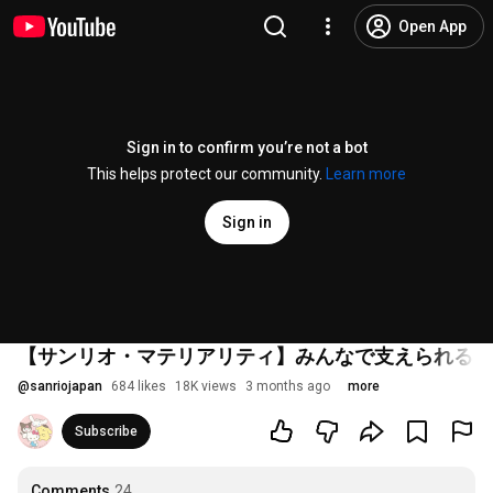
Open App
Sign in to confirm you’re not a bot
This helps protect our community.
Learn more
Sign in
【サンリオ・マテリアリティ】みんなで支えられると
@
sanriojapan
684 likes
18K views
3 months ago
more
Subscribe
Comments
24