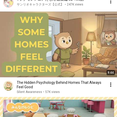
サンリオキャラクターズ【公式】
•
247K views
9:44
The Hidden Psychology Behind Homes That Always
Feel Good
Silent Awareness
•
57K views