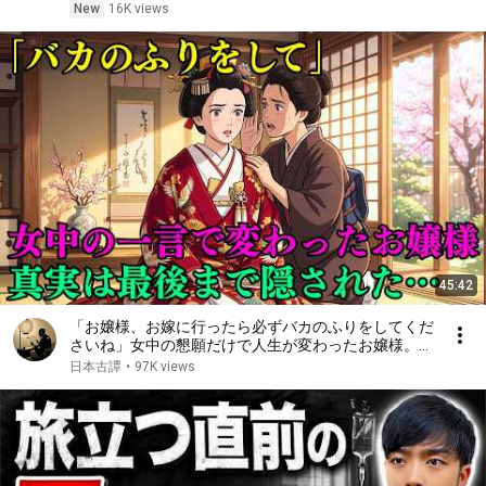
New
16K views
45:42
「お嬢様、お嫁に行ったら必ずバカのふりをしてくだ
さいね」女中の懇願だけで人生が変わったお嬢様。そ
して女中が最後まで隠した真実…|昔話|説話|野談|時代
日本古譚
•
97K views
劇|民話