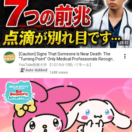
29:32
[Caution] Signs That Someone Is Near Death: The
"Turning Point" Only Medical Professionals Recogn...
YouTube医療大学 【1日10分で聞いて学べる】
Auto-dubbed
168K views