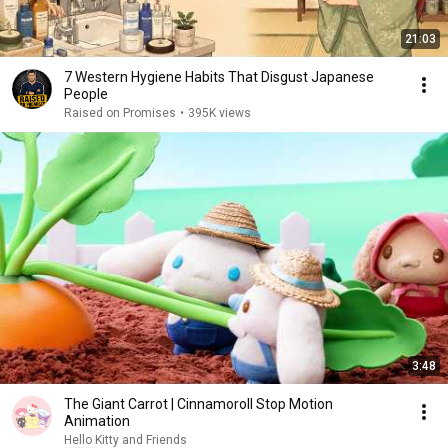
21:03
7 Western Hygiene Habits That Disgust Japanese
People
Raised on Promises
•
395K views
3:48
The Giant Carrot | Cinnamoroll Stop Motion
Animation
Hello Kitty and Friends