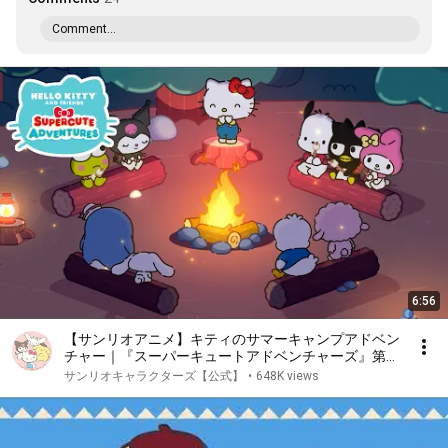
Comment...
6:56
【サンリオアニメ】キティのサマーキャンプアドベン
チャー｜『スーパーキュートアドベンチャーズ』第4
シリーズ第14話
サンリオキャラクターズ【公式】
•
648K views