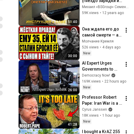
(гнездо зарядки и 
восстановление 
Михаил «BSGroup» Семенов
корпуса, петель)
59K views
•
12 years ago
51:40
Она ждала его до 
самой смерти — а 
Сталин так и не 
Молчание Кремля
написал! 
526 views
•
4 days ago
РЕАЛЬНАЯ 
New
30:00
ИСТОРИЯ!
AI Expert Urges 
Governments to 
Bring Development 
Democracy Now!
to "Grinding Halt" 
169K views
•
22 hours ago
Amid Fears of 
New
26:00
Rogue Technology
Professor Robert 
Pape: Iran War is a 
Trap and America 
Cyrus Janssen
Has No Way Out!
18K views
•
1 hour ago
New
41:28
I bought a KrAZ 255 