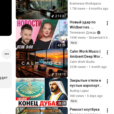
Immersive 
Brainwave Workspace
Productivity 
1.7M views
•
4 months ago
Soundscape ~ 
2:12:37
Neural Focus Study 
Новый удар по 
Music
Wildberries. 
Навальная 
Телеканал Дождь
призвала 
169K views
•
Streamed 6 hours ago
голосовать за 
New
43:25
«Яблоко». ЕГЭ 
Calm Work Music | 
предложили 
Ambient Deep Work 
отменить
for Focus, 
Calm Work Studio
Productivity & Flow 
323K views
•
1 month ago
State
2:10:13
удет 
Закрытые отели и 
пустые аэропорты: 
почему 
Audrey Lopez
туристический бум 
36K views
•
5 days ago
Дубая может 
New
20:19
закончиться уже в 
Ремонт ноутбука 
2026 году?