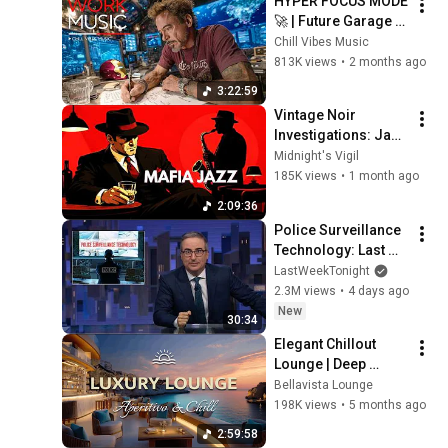
HYPER FOCUS MODE 
🚀 | Future Garage 
Beats for Coding, 
Chill Vibes Music
Study, Work & Peak 
813K views
•
2 months ago
Productivity
3:22:59
Vintage Noir 
Investigations: Jazz 
in the Dark
Midnight's Vigil
185K views
•
1 month ago
2:09:36
Police Surveillance 
Technology: Last 
Week Tonight with 
LastWeekTonight
John Oliver (HBO)
2.3M views
•
4 days ago
New
30:34
Elegant Chillout 
Lounge | Deep 
House ✨ Classy 
Bellavista Lounge
Evening & 
198K views
•
5 months ago
Background Music 
2:59:58
2026