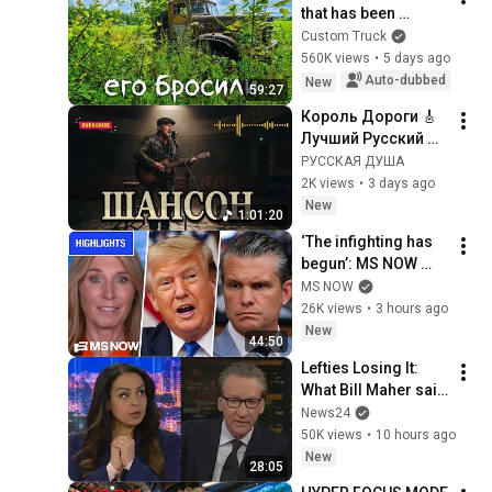
that has been 
growing into the 
Custom Truck
ground for 20 
560K views
•
5 days ago
years!!! Will it 
Auto-dubbed
New
59:27
start???
Король Дороги 🎸 
Лучший Русский 
Шансон 2026 | 
РУССКАЯ ДУША
Золотые Хиты для 
2K views
•
3 days ago
Души и Дороги
New
1:01:20
‘The infighting has 
begun’: MS NOW 
reacts to reported 
MS NOW
Trump-Hegseth 
26K views
•
3 hours ago
CLASH over Iran | 
New
44:50
COMPILATION
Lefties Losing It: 
What Bill Maher said 
to make his leftie 
News24
audience gasp
50K views
•
10 hours ago
New
28:05