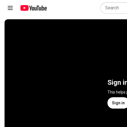
Sign i
This helps
Sign in