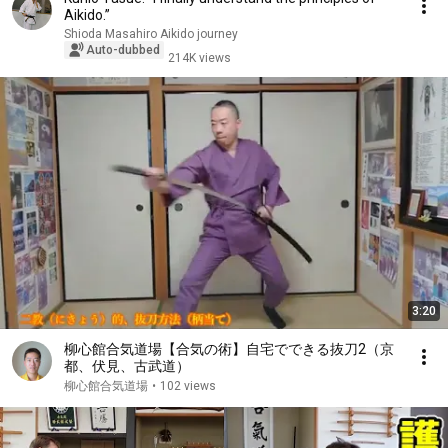
Aikido.”
Shioda Masahiro Aikido journey
Auto-dubbed
214K views
3:20
柳心館合気道場【合気の術】自宅でできる抜刀2（京
都、伏見、古武道）
柳心館合気道場
•
102 views