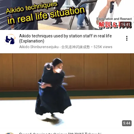
16:41
Aikido techniques used by station staff in real life
(Explanation)
Aikido Shinburenseijuku - 合気道神武錬成塾
•
525K views
5:44