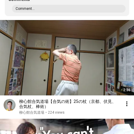
Comment...
2:36
柳心館合気道場【合気の術】25の杖（京都、伏見、
合気杖、棒術）
柳心館合気道場
•
224 views