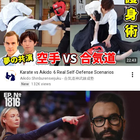
22:43
Karate vs Aikido: 6 Real Self-Defense Scenarios
Aikido Shinburenseijuku - 合気道神武錬成塾
New
132K views