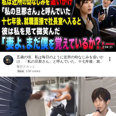
2:04:21
五歳の頃、私は毎日のように近所の幼なじみを追いか
け、「私の旦那さん」と呼んでいた。十七年後、就職
面接で社長室へ入ると、彼は私を見て微笑んだ。「妻
毎日スカッと
よ、まだ僕を覚えているか？」――
New
63K views