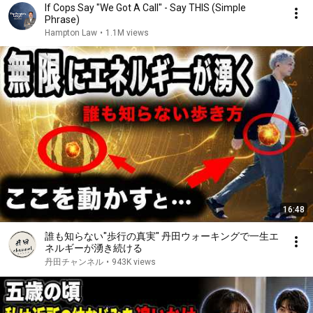
If Cops Say "We Got A Call" - Say THIS (Simple
Phrase)
Hampton Law
•
1.1M views
16:48
誰も知らない"歩行の真実" 丹田ウォーキングで一生エ
ネルギーが湧き続ける
丹田チャンネル
•
943K views