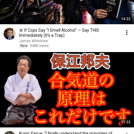
14:22
🚨 If Cops Say "I Smell Alcohol" — Say THIS
Immediately (It's a Trap)
James Whitmore
New
548K views
11:22
Kunio Yasue: “I finally understand the principles of