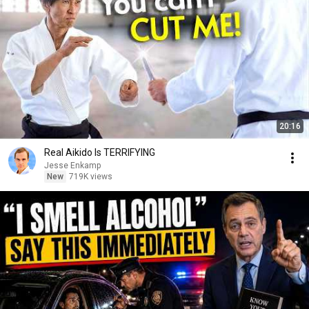
20:16
Real Aikido Is TERRIFYING
Jesse Enkamp
New
719K views