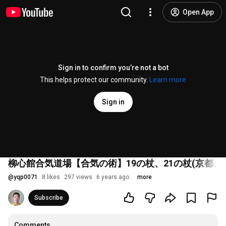
Open App
Sign in to confirm you’re not a bot
This helps protect our community.
Learn more
Sign in
柳心館合気道場【合気の術】19の杖、21の杖(京都、
@
yqp0071
8 likes
297 views
6 years ago
more
Subscribe
Comments