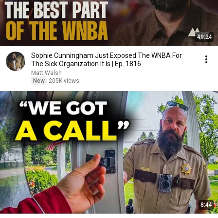
49:24
Sophie Cunningham Just Exposed The WNBA For
The Sick Organization It Is | Ep. 1816
Matt Walsh
New
205K views
8:44