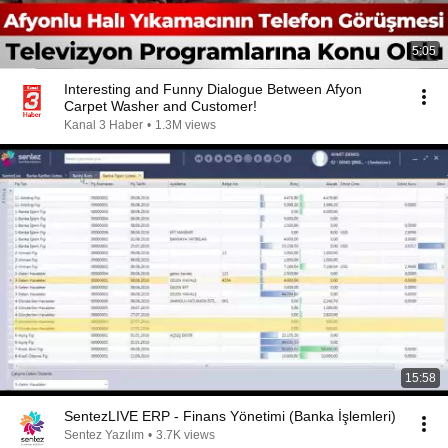
5:05
Interesting and Funny Dialogue Between Afyon
Carpet Washer and Customer!
Kanal 3 Haber
•
1.3M views
15:58
SentezLIVE ERP - Finans Yönetimi (Banka İşlemleri)
Sentez Yazılım
•
3.7K views