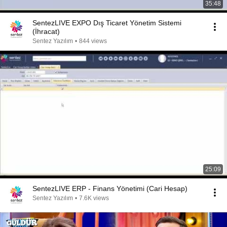
35:48
SentezLIVE EXPO Dış Ticaret Yönetim Sistemi
(İhracat)
Sentez Yazılım
•
844 views
25:09
SentezLIVE ERP - Finans Yönetimi (Cari Hesap)
Sentez Yazılım
•
7.6K views