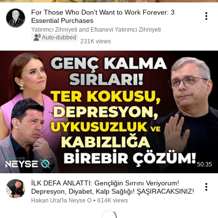
For Those Who Don't Want to Work Forever: 3
Essential Purchases
Yatırımcı Zihniyeti and Efsanevi Yatırımcı Zihniyeti
Auto-dubbed
231K views
50:35
İLK DEFA ANLATTI: Gençliğin Sırrını Veriyorum!
Depresyon, Diyabet, Kalp Sağlığı! ŞAŞIRACAKSINIZ!
Hakan Ural'la Neyse O
•
614K views