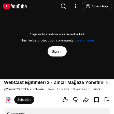
Open App
Sign in to confirm you’re not a bot
This helps protect our community.
Learn more
Sign in
WebCast Eğitimleri 2 - Zincir Mağaza Yönetimi ve
@
SentezYazlmERPSoftware
3 likes
1K views
13 years ago
more
Subscribe
Comments