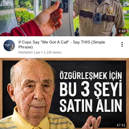
8:44
If Cops Say "We Got A Call" - Say THIS (Simple
Phrase)
Hampton Law
•
1.1M views
47:41