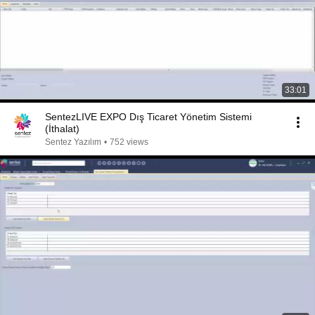
33:01
SentezLIVE EXPO Dış Ticaret Yönetim Sistemi
(İthalat)
Sentez Yazılım
•
752 views