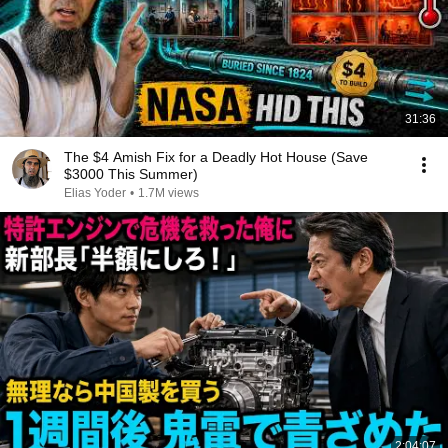
31:36
The $4 Amish Fix for a Deadly Hot House (Save
$3000 This Summer)
Elias Yoder
•
1.7M views
2:04:07