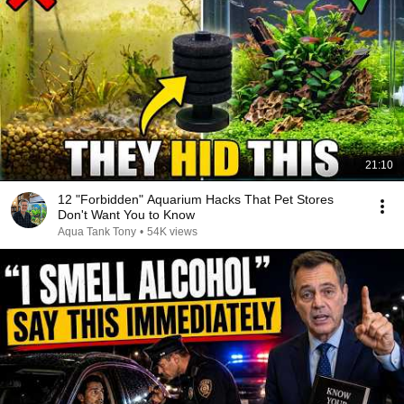
21:10
12 "Forbidden" Aquarium Hacks That Pet Stores
Don't Want You to Know
Aqua Tank Tony
•
54K views