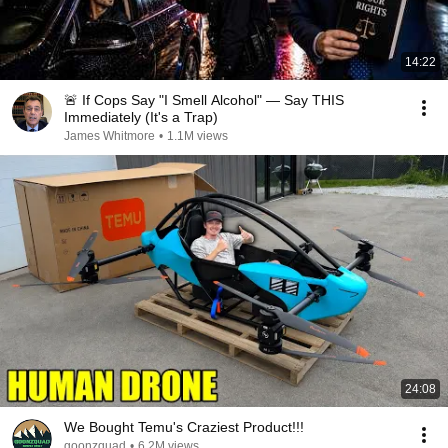
14:22
🚨 If Cops Say "I Smell Alcohol" — Say THIS
Immediately (It's a Trap)
James Whitmore
•
1.1M views
24:08
We Bought Temu's Craziest Product!!!
goonzquad
•
6.2M views