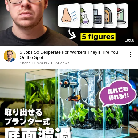
18:08
5 Jobs So Desperate For Workers They'll Hire You
On the Spot
Shane Hummus
•
1.5M views