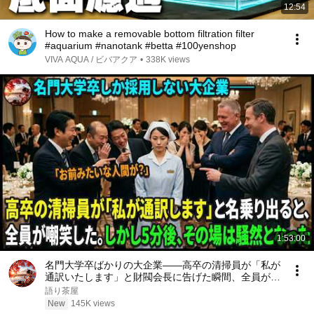
12:54
How to make a removable bottom filtration filter
#aquarium #nanotank #betta #100yenshop
VIVA AQUA / ビバアクア
•
338K views
1:53:00
名門大学卒ばかりの大企業――高卒の清掃員が「私が
通訳いたします」と財閥会長に告げた瞬間、全員が嘲
笑した。しかし5分後、その場は静まり返った。#動
語り茶屋
エピソード#老後の物語 #家族の物語
New
145K views