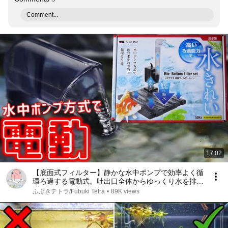
Comment...
17:02
【底面式フィルター】静かな水中ポンプで効率よく循
環ろ過する電動式。吐出口全体からゆっくり水を排
出。カミハタ リオプラス底面フィルターセット
ふぶきテトラ/Fubuki Tetra
•
89K views
(50Hz）【ふぶきテトラ】