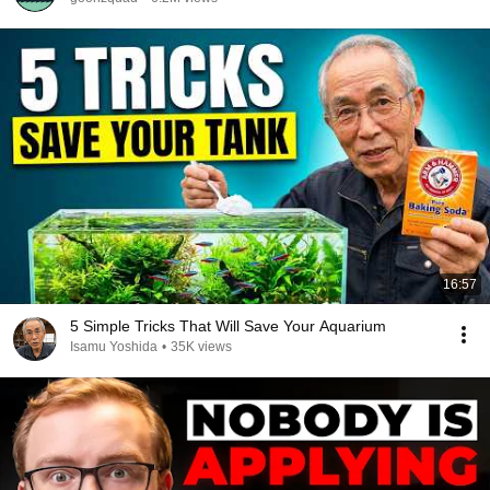
16:57
5 Simple Tricks That Will Save Your Aquarium
Isamu Yoshida
•
35K views