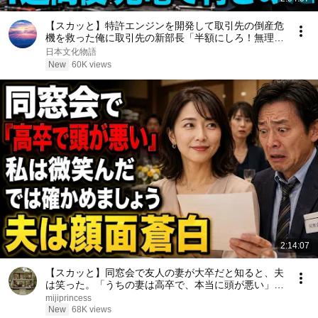
【スカッと】特許エンジンを開発して取引先の倒産危
機を救った俺に取引先の新部長「半額にしろ！無理な
ら中国製を買う」1週間後、部長から鬼電→俺「お宅
日本文化物語
の競合と5倍で独占契約済みです」
New
60K views
2:14:07
【スカッと】同窓会で友人の妻が大卒だと知ると、夫
は笑った。「うちの妻は高卒で、本当に頭が悪い」私
は微笑んだ。「では、どちらが愚かか確かめましょ
mijiprincess
う」――数分後、夫は顔面蒼白になった……。
New
68K views