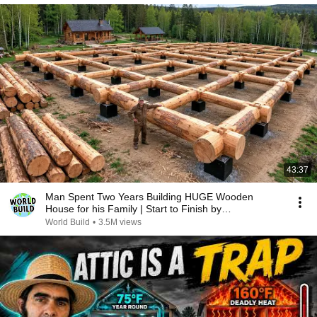
43:37
Man Spent Two Years Building HUGE Wooden
House for his Family | Start to Finish by
@bjornbrenton
World Build
•
3.5M views