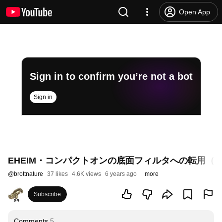
Open App
Sign in to confirm you’re not a bot
Sign in
EHEIM・コンパクトオンの底面フィルタへの転用（無理矢理）【Conv
@
brottnature
37 likes
4.6K views
6 years ago
more
Subscribe
Comments
5