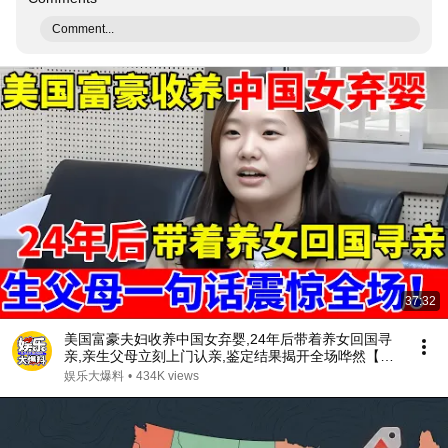
Comment...
37:32
美国富豪夫妇收养中国女弃婴,24年后带着养女回国寻
亲,亲生父母立刻上门认亲,鉴定结果揭开全场哗然【人
间真情录】
娱乐大爆料
•
434K views