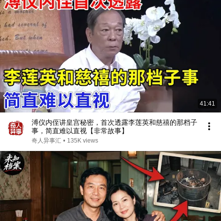
41:41
溥仪内侄讲皇宫秘密，首次透露李莲英和慈禧的那档子
事，简直难以直视【非常故事】
奇人异事汇
•
135K views