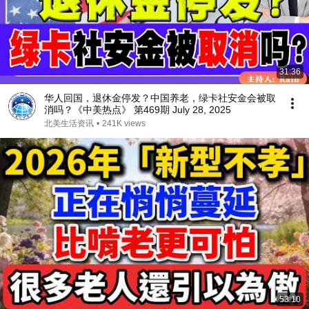
31:36
华人回国，退休金停发？中国养老，绿卡社安金会被取
消吗？《中美热点》 第469期 July 28, 2025
北美生活资讯
•
241K views
53:10