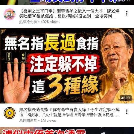
【喜劇之王單口季】繼李雪琴之後又一個天才！陳述爆
笑吐槽00後被催婚，相親和麵試沒區別，全場笑到停
不下來！#喜剧 #搞笑 #standupcomedy #脱口秀
热综抢先看
•
402K views
48:37
無名指長過食指？你有命中有貴人緣！今生注定躲不掉
這「3段緣」#人生智慧 #命理 #哲學 #曾仕強 #易經 #
正能量#人生智慧 #命理 #哲學 #曾仕強 #易經 #正能量
易經開運堂
•
1M views