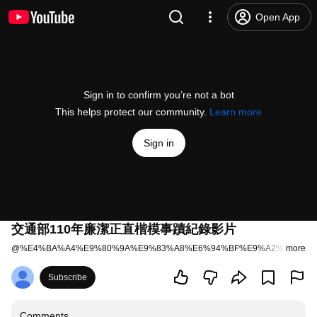
Open App
Sign in to confirm you’re not a bot
This helps protect our community.
Learn more
Sign in
交通部110年廉潔正直楷模事蹟紀錄影片
@
%E4%BA%A4%E9%80%9A%E9%83%A8%E6%94%BF%E9%A2%A8%E8%
more
Subscribe
Comments