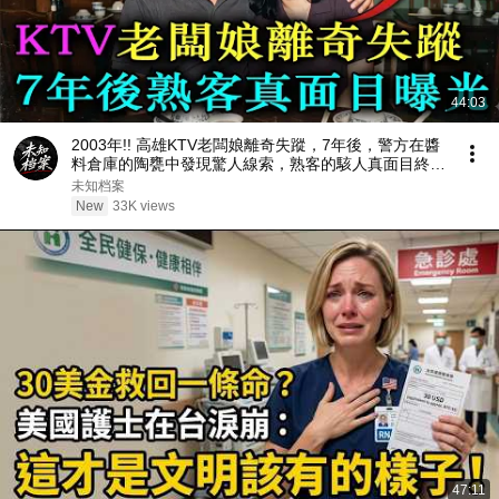
44:03
2003年!! 高雄KTV老闆娘離奇失蹤，7年後，警方在醬
料倉庫的陶甕中發現驚人線索，熟客的駭人真面目終於
曝光…
未知档案
New
33K views
47:11