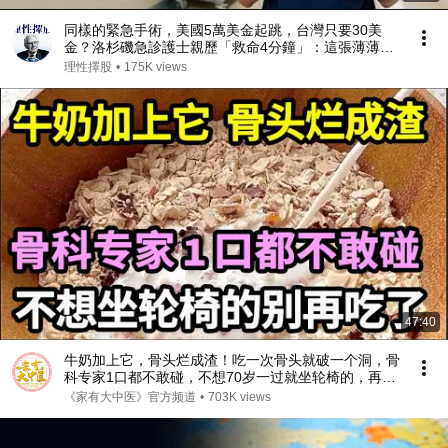
同樣的緊急手術，美國5萬美金起跳，台灣只要30美
金？洛杉磯急診護士親歷「救命4分鐘」：這張薄薄的
收據，擊碎了我的傲慢！#台灣 #感人故事 #台灣旅行
理性擇股
•
175K views
47:40
牛奶加上它，骨头烂成渣！吃一次骨头就破一个洞，骨
科专家1口都不敢碰，不想70岁一过就坐轮椅的，再喜
欢都要忌口！【家庭大医生】
《家有大中医》官方频道
•
703K views