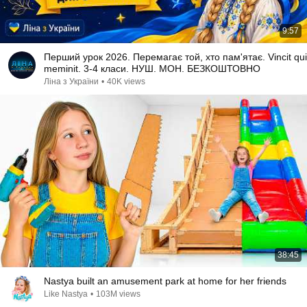
9:57
Перший урок 2026. Перемагає той, хто пам'ятає. Vincit qui
meminit. 3-4 класи. НУШ. МОН. БЕЗКОШТОВНО
Ліна з України
•
40K views
38:45
Nastya built an amusement park at home for her friends
Like Nastya
•
103M views