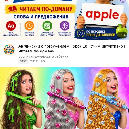
5:34
Английский с погружением | Урок 18 | Учим интуитивно |
Читаем по-Доману
Воспитай думающего ребёнка!
New
798 views