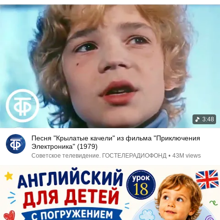
3:48
Песня "Крылатые качели" из фильма "Приключения
Электроника" (1979)
Советское телевидение. ГОСТЕЛЕРАДИОФОНД
•
43M views