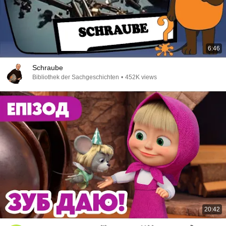
6:46
Schraube
Bibliothek der Sachgeschichten
•
452K views
20:42