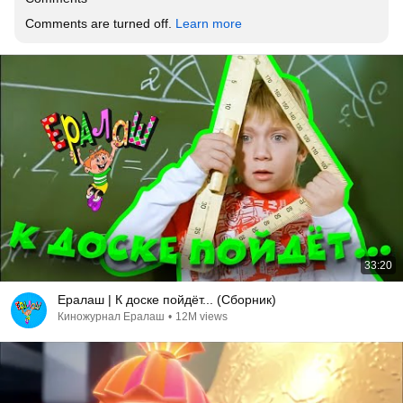
Comments are turned off. 
Learn more
33:20
Ералаш | К доске пойдёт... (Сборник)
Киножурнал Ералаш
•
12M views