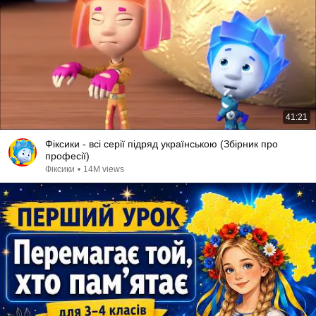
41:21
Фіксики - всі серії підряд українською (Збірник про
професії)
Фіксики
•
14M views