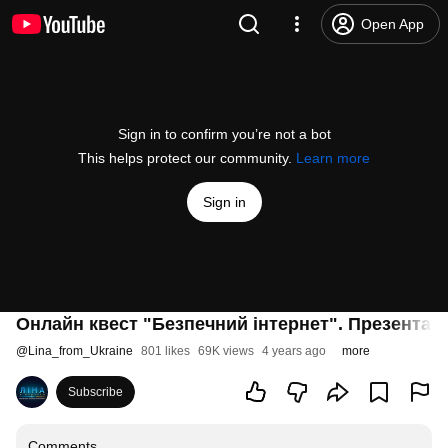
Open App
Sign in to confirm you’re not a bot
This helps protect our community.
Learn more
Sign in
Онлайн квест "Безпечний інтернет". Презентац
@
Lina_from_Ukraine
801 likes
69K views
4 years ago
more
Subscribe
Comments