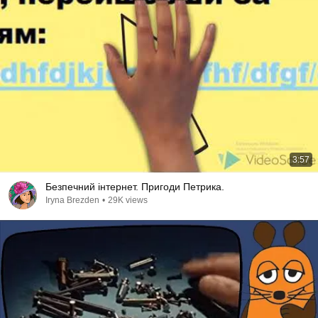
3:57
Безпечний інтернет. Пригоди Петрика.
Iryna Brezden
•
29K views