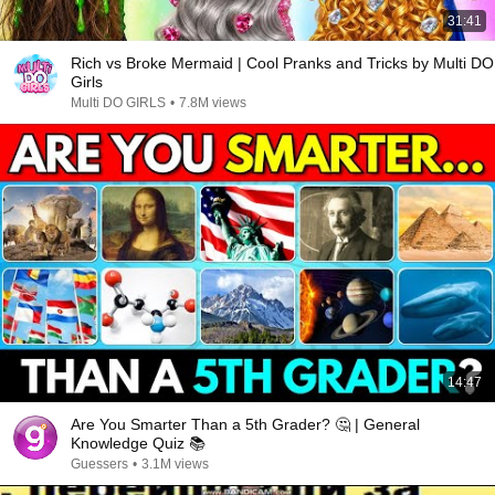
31:41
Rich vs Broke Mermaid | Cool Pranks and Tricks by Multi DO
Girls
Multi DO GIRLS
•
7.8M views
14:47
Are You Smarter Than a 5th Grader? 🤔 | General
Knowledge Quiz 📚
Guessers
•
3.1M views