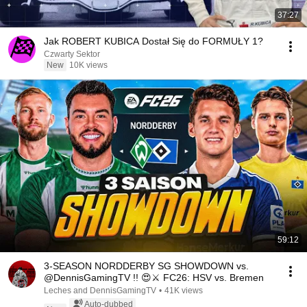
37:27
Jak ROBERT KUBICA Dostał Się do FORMUŁY 1?
Czwarty Sektor
New
10K views
59:12
3-SEASON NORDDERBY SG SHOWDOWN vs.
@DennisGamingTV !! 😍⚔️ FC26: HSV vs. Bremen
Leches and DennisGamingTV
•
41K views
Auto-dubbed