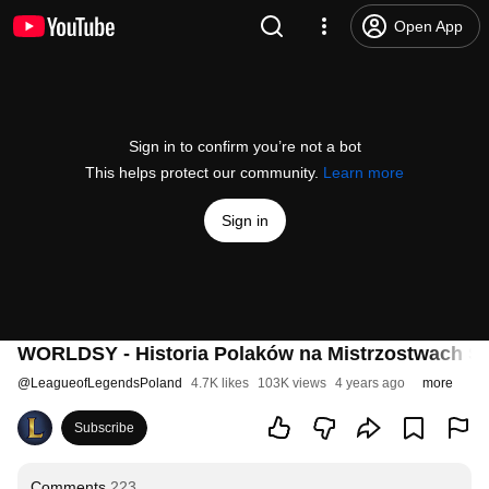
Open App
Sign in to confirm you’re not a bot
This helps protect our community.
Learn more
Sign in
WORLDSY - Historia Polaków na Mistrzostwach Ś
@
LeagueofLegendsPoland
4.7K likes
103K views
4 years ago
more
Subscribe
Comments
223