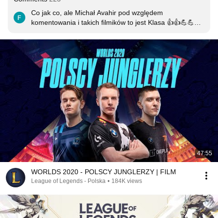
Co jak co, ale Michał Avahir pod względem 
komentowania i takich filmików to jest Klasa 👍👍💪💪👋
👋👋
47:55
WORLDS 2020 - POLSCY JUNGLERZY | FILM
League of Legends - Polska
•
184K views