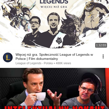
1:32:03
Więcej niż gra. Społeczność League of Legends w
Polsce | Film dokumentalny
League of Legends - Polska
•
488K views