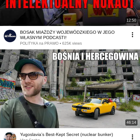
12:50
BOSAK MIAŻDŻY WOJEWÓDZKIEGO W JEGO
WŁASNYM PODCASTI!
POLITYKA na PRAWO
•
625K views
46:14
Yugoslavia’s Best-Kept Secret (nuclear bunker)