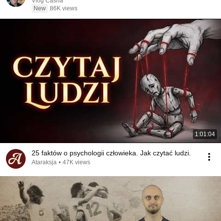
Vlog Casha
New
86K views
1:01:04
25 faktów o psychologii człowieka. Jak czytać ludzi.
Ataraksja
•
47K views