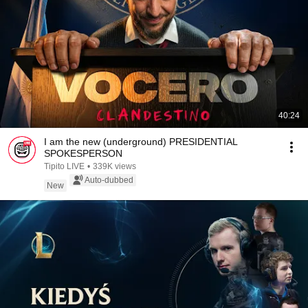
40:24
I am the new (underground) PRESIDENTIAL
SPOKESPERSON
Tipito LIVE
•
339K views
Auto-dubbed
New