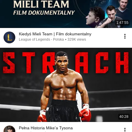
1:47:55
Kiedyś Mieli Team | Film dokumentalny
League of Legends - Polska
•
329K views
40:28
Pełna Historia Mike'a Tysona