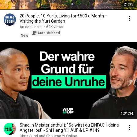
21:35
20 People, 10 Yurts, Living for €500 a Month –
Visiting the Yurt Garden
An das Leben
•
62K views
Auto-dubbed
New
1:31:34
Shaolin Meister enthüllt: "So wirst du EINFACH deine
Ängste los!" - Shi Heng Yi | AUF & UP #149
Chris Surel and Shi Heng Yi Online