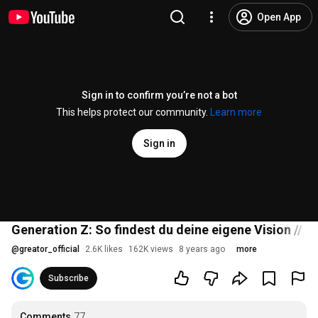
Open App
Sign in to confirm you’re not a bot
This helps protect our community.
Learn more
Sign in
Generation Z: So findest du deine eigene Vision // B
@
greator_official
2.6K likes
162K views
8 years ago
more
Subscribe
Comments
77