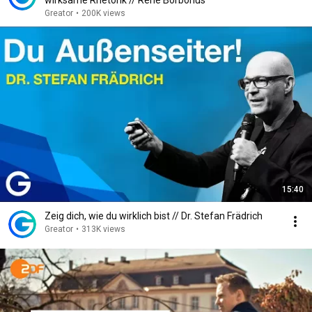
wirksame Rhetorik // René Borbonus
Greator
•
200K views
15:40
Zeig dich, wie du wirklich bist // Dr. Stefan Frädrich
Greator
•
313K views