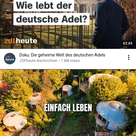
43:49
Doku: Die geheime Welt des deutschen Adels
ZDFheute Nachrichten
•
1.8M views