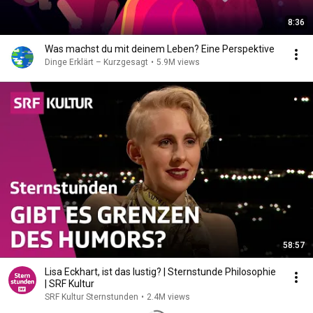
8:36
Was machst du mit deinem Leben? Eine Perspektive
Dinge Erklärt – Kurzgesagt
•
5.9M views
58:57
Lisa Eckhart, ist das lustig? | Sternstunde Philosophie
| SRF Kultur
SRF Kultur Sternstunden
•
2.4M views