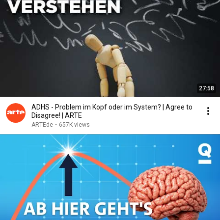
27:58
ADHS - Problem im Kopf oder im System? | Agree to
Disagree! | ARTE
ARTEde
•
657K views