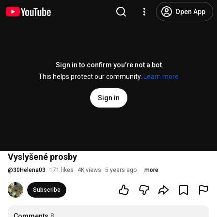
Open App
Sign in to confirm you’re not a bot
This helps protect our community.
Learn more
Sign in
Vyslyšené prosby
@
30Helena03
171 likes
4K views
5 years ago
more
Subscribe
Comments
8