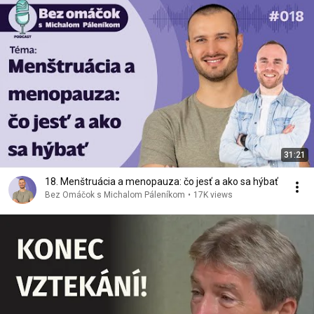
31:21
18. Menštruácia a menopauza: čo jesť a ako sa hýbať
Bez Omáčok s Michalom Páleníkom
•
17K views