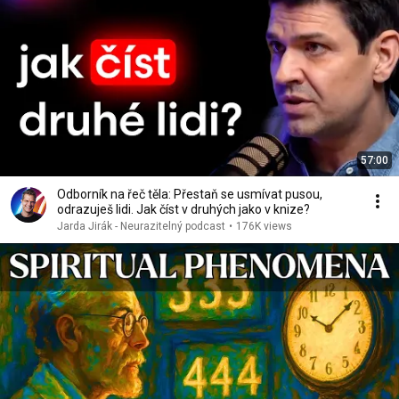
57:00
Odborník na řeč těla: Přestaň se usmívat pusou,
odrazuješ lidi. Jak číst v druhých jako v knize?
Jarda Jirák - Neurazitelný podcast
•
176K views