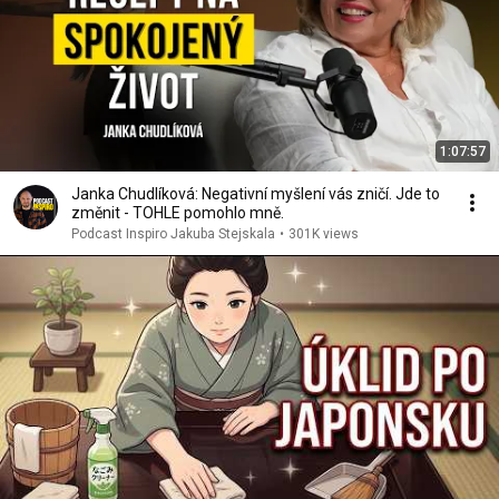
1:07:57
Janka Chudlíková: Negativní myšlení vás zničí. Jde to
změnit - TOHLE pomohlo mně.
Podcast Inspiro Jakuba Stejskala
•
301K views