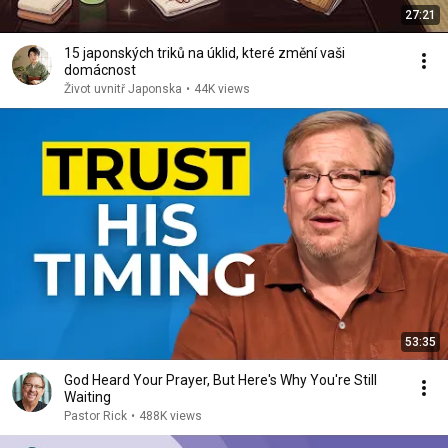
27:21
15 japonských triků na úklid, které změní vaši
domácnost
Život uvnitř Japonska
•
44K views
53:35
God Heard Your Prayer, But Here's Why You're Still
Waiting
Pastor Rick
•
488K views