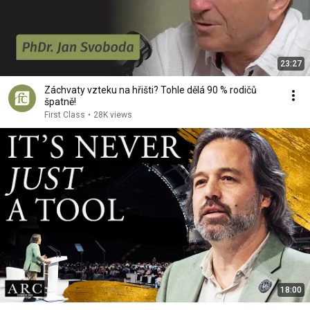
23:27
Záchvaty vzteku na hřišti? Tohle dělá 90 % rodičů
špatně!
First Class
•
28K views
18:00