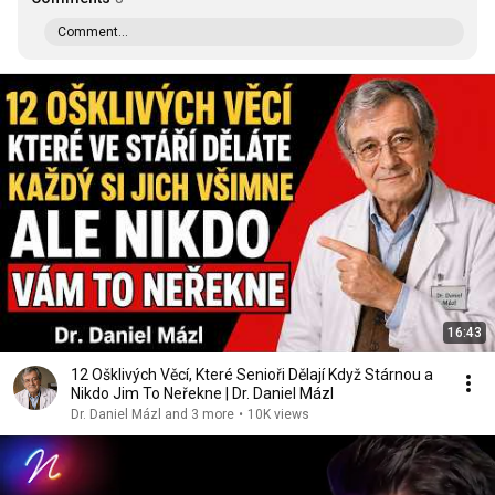
Comment...
16:43
12 Ošklivých Věcí, Které Senioři Dělají Když Stárnou a
Nikdo Jim To Neřekne | Dr. Daniel Mázl
Dr. Daniel Mázl and 3 more
•
10K views