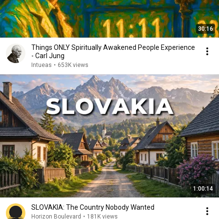
30:16
Things ONLY Spiritually Awakened People Experience
- Carl Jung
Intueas
•
653K views
1:00:14
SLOVAKIA: The Country Nobody Wanted
Horizon Boulevard
•
181K views