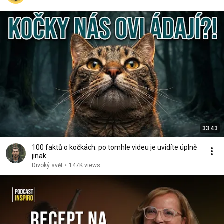
33:43
100 faktů o kočkách: po tomhle videu je uvidíte úplně
jinak
Divoký svět
•
147K views