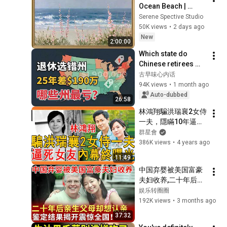
Ocean Beach | 
Vintage Coastal 
Serene Spective Studio
Seascape Oil 
50K views
•
2 days ago
Painting | 4K 
New
2:00:00
Ambient TV 
Which state do 
Screensaver
Chinese retirees 
move to? You'll 
古早味心内话
never guess the 
94K views
•
1 month ago
number one answer.
Auto-dubbed
26:58
林鴻翔騙洪瑞襄2女侍
一夫，隱瞞10年逼死
女友真相大白，今53
群星會
歲近況被公開令人不
386K views
•
4 years ago
敢相信#林鴻翔 #洪
11:49
瑞襄 #娘家 #群星會
中国弃婴被美国富豪
夫妇收养,二十年后亲
生父母却想认亲，鉴
娱乐转圈圈
定结果揭开震惊全
192K views
•
3 months ago
国！【寻情记忆】
37:32