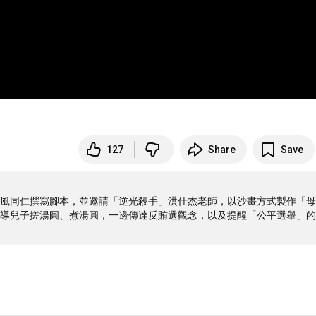
127
Share
Save
風同仁撰寫腳本，並邀請「逆光殺手」洪仕杰老師，以沙畫方式製作「母
導兒子搓湯圓、煮湯圓，一邊傳達反賄選觀念，以及提醒「公平選舉」的