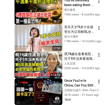
You've definitely 
been eating them 
wrong too! 6 deadly 
養生樂享
misconceptions 
195K views
•
8 months ago
about avocados 
28:27
revealed...
音乐天才!3岁小女孩
登台为父亲献唱,全场
评委竟听得泪流满面
娱乐大爆料
【草根大明星】
1.9M views
•
10 months ago
27:50
我74歲住進養老院，
兒子5年沒來看過我，
第6年我直接離開，去
人生話室
老伴留的舊院子，打
202K views
•
4 months ago
開院子門後我傻了！ 
1:14:23
#養老#生活經驗#情
Once You're In 
感故事#晚年哲理
China, Can You Still 
Leave? The Most 
文昭談古論今 -Wen Zhao Official
Dangerous Clause 
361K views
•
21 hours ago
in the New Exit 
New
22:17
Regulations ...