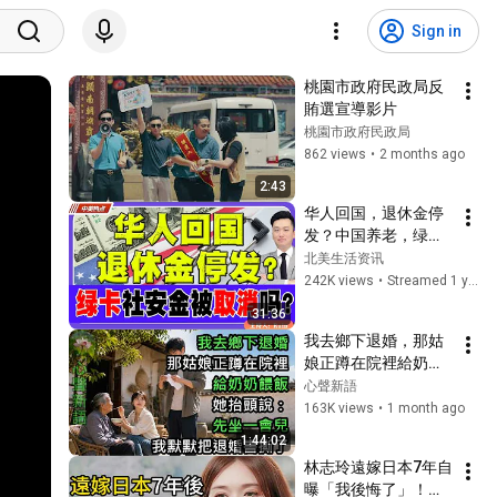
Sign in
桃園市政府民政局反
賄選宣導影片
桃園市政府民政局
862 views
•
2 months ago
2:43
华人回国，退休金停
发？中国养老，绿卡
社安金会被取消吗？
北美生活资讯
《中美热点》 第469
242K views
•
Streamed 1 year ago
期 July 28, 2025
31:36
我去鄉下退婚，那姑
娘正蹲在院裡給奶奶
餵飯，她抬頭說：先
心聲新語
坐一會兒，我默默把
163K views
•
1 month ago
退婚書撕了...#月棠夜
1:44:02
話 #月棠故事集 #故
林志玲遠嫁日本7年自
事人間 #有聲書 #欲
曝「我後悔了」！婆
望故事 #男頻故事