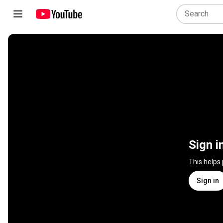
Sign i
This helps
Sign in