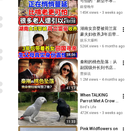
可怕的「新型不孝」
正在蔓延，很多父母
銀發晚年
竟把它当成孝顺！
145K views
•
3 weeks ago
53:10
湖南女弃婴被荷兰富
豪夫妇收养,3年后带
着养女回国寻亲!生父
娱乐大爆料
母真实身份震惊全国
526K views
•
6 months ago
【人间真情录】
38:06
秦刚的桃色坠落：从
副国级外长到书店白
发老人，致命情妇如
曹操说
何毁了他？
1.2M views
•
4 months ago
41:17
When TALKING 
Parrot Met A Crow 
😂 Hilarious Birds 
Bird's Life
Video
472K views
•
3 weeks ago
11:33
Pink Wildflowers on 