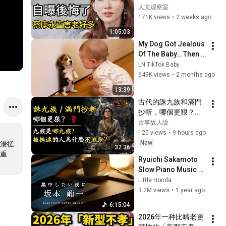
媳矛盾大爆發、老公
人文观察室
秒變媽寶！蔡康永見
171K views
•
2 weeks ago
面直言「妳老了好
1:05:03
多」！！#林志玲  #
My Dog Got Jealous 
蔡康永 #日本  #经济 
Of The Baby… Then 
#金融  #美国  #八卦  
This Happened 😂🐶
LN TikTok Baby
#窦文涛  #婚姻
649K views
•
2 months ago
13:39
古代的誅九族和滿門
抄斬，哪個更狠？九
族是哪九族？被株連
古事故人說
的人爲什麼不逃跑？
120 views
•
9 hours ago
New
湯搓
32:36
重
Ryuichi Sakamoto 
Slow Piano Music 
Collection For 
Little Honda
Working (No Mid-
3.2M views
•
1 year ago
roll Ads)
6:15:04
2026年一种比啃老更