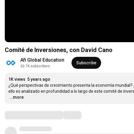
Comité de Inversiones, con David Cano
Afi Global Education
Subscribe
30.7K subscribers
1K views
5 years ago
¿Qué perspectivas de crecimiento presenta la economía mundial? ¿C
…
...more
Comments