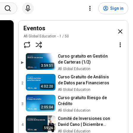
Sign in
Eventos
Afi Global Education
1
/
50
Curso gratuito en Gestión
de Carteras (1/2)
▶
3:59:51
Afi Global Education
Curso Gratuito de Análisis
de Datos para Financieros
2
4:02:20
Afi Global Education
Curso gratuito Riesgo de
Crédito
3
2:05:04
Afi Global Education
Comité de Inversiones con
David Cano | Diciembre
4
59:26
2025
Afi Global Education