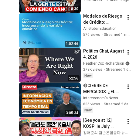
respuesta, en tu 
Cómo convertir la
1:18:30
plato)
propuesta de valor en una
18
Modelos de Riesgo 
experiencia real para tus
Afi Global Education
de Crédito: 
empleados
Creación de valor
incorporando la 
Afi Global Education
Sostenible en la Era de la
variable climática
19
576 views
•
Streamed 1 month ago
Incertidumbre
Afi Global Education
1:02:46
Experiencia: Un día en la
Politics Chat, August 
piel de un Quant
20
4, 2026
Afi Global Education
Heather Cox Richardson
273K views
•
Streamed 1 day ago
Finanzas Conductuales:
New
Cómo invertir a largo
21
52:56
plazo
Afi Global Education
🔴CIERRE DE 
MERCADOS: ¿EL 
Sostenibilidad en el Sector
GRAN REINICIO 
Inmobiliario
Intereconomía News
22
FINANCIERO? Las 
835 views
•
Streamed 2 days ago
Afi Global Education
señales del nuevo 
New
Inteligencia Artificial y
3:05:34
mercado alcista
Finanzas Cuantitativas:
23
[See you at 12] 
aplicaciones prácticas y
KOSPI in July 
Afi Global Education
límites teóricos
Searching for 
김어준의 겸손은힘들다 뉴스공장
Aumenta tu productividad