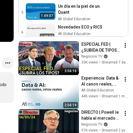
Un día en la piel de un
Quant
5
1:49:07
Afi Global Education
Novedades ECO y RICS
6
Afi Global Education
1:08:37
ESPECIAL FED | 
Riesgo de Crédito
¿SUBIDA DE TIPOS? 
7
Afi Global Education
1:30:46
KEVIN WARSH 
Negocios TV
ROMPE EL 
33K views
•
Streamed 7 days ago
DataTalks by
MERCADO ANTE LA 
@AfiGlobalEducation |
3:04:16
8
GUERRA DE TRUMP 
1:00:28
Técnicas de evaluación de
Afi Global Education
Experiencia: Data & 
EN IRÁN
modelos de lenguaje
AI casos reales, 
odo 
Repensando la Gestión del
retos reales
Afi Global Education
Riesgo de Modelo: La era
9
1:31:31
445 views
•
Streamed 1 month ago
de la IA/ML con marcos
Afi Global Education
MRM evolucionados
2:04:19
La Tokenización:
DIRECTO | Powell le 
Revolución digital del
10
1:01:07
habla al mercado en 
sector financiero
Afi Global Education
la víspera del IPC: 
Negocios TV
Curso Gratuito de
¿le preocupa la 
57K views
•
Streamed 2 years ago