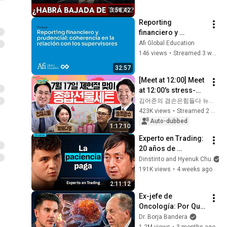
Corporate Finance 1/2
11
inflación?
2:00:59
3:58:42
Afi Global Education
Reporting 
Mesa redonda: Activos
financiero y 
Digitales: Tendencias,
12
prudencial: 
1:18:33
Afi Global Education
oportunidades y
Afi Global Education
coherencia en la 
146 views
•
Streamed 3 weeks ago
aplicaciones reales
Análisis financiero del
relación con los 
32:57
sector asegurador bajo
13
supervisores
1:03:00
[Meet at 12:00] Meet 
NIIF 17, primer semestre
Afi Global Education
at 12:00's stress-
de 2025
Comité de Inversiones con
relief set to comfort 
김어준의 겸손은힘들다 뉴스공장
David Cano | Mayo 2025
14
national investors in 
423K views
•
Streamed 2 weeks ago
1:04:42
Afi Global Education
a rapidly chan...
Auto-dubbed
1:17:10
Curso Gratuito de
Experto en Trading: 
Introducción a la Inversión
15
20 años de 
en Activos Digitales y
Afi Global Education
lecciones 
Dinstinto and Hyenuk Chu
Tokenización
"Private Capital
resumidos en 131 
191K views
•
4 weeks ago
Mobilization as a key
minutos | Hyenuk 
16
2:11:12
factor to achieve
Chu
Afi Global Education
Ex-jefe de 
development goals" con
Del Presente al Futuro: El
Oncología: Por Qué 
Alfonso García Mora
despegue de los
17
España Tiene Tantos 
Dr. Borja Bandera
Hospitales Inteligentes
Afi Global Education
Casos de Cáncer (la 
1.2M views
•
3 months ago