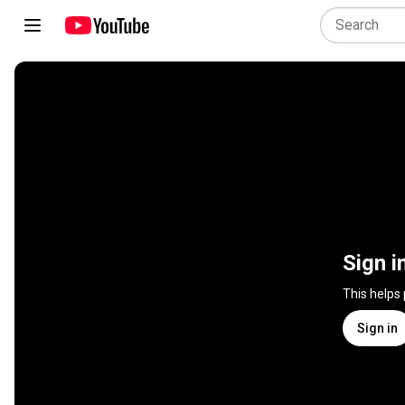
Sign i
This helps
Sign in