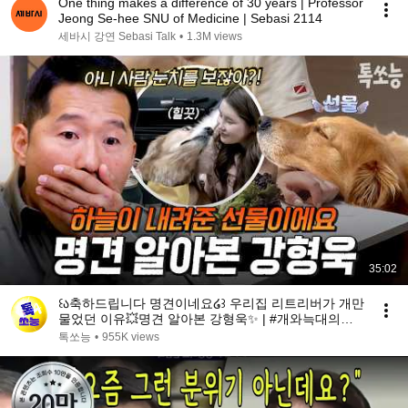
One thing makes a difference of 30 years | Professor
Jeong Se-hee SNU of Medicine | Sebasi 2114
세바시 강연 Sebasi Talk
•
1.3M views
35:02
꒰ა축하드립니다 명견이네요໒꒱ 우리집 리트리버가 개만
물었던 이유💥명견 알아본 강형욱✨ | #개와늑대의시
간2 6회
톡쏘능
•
955K views