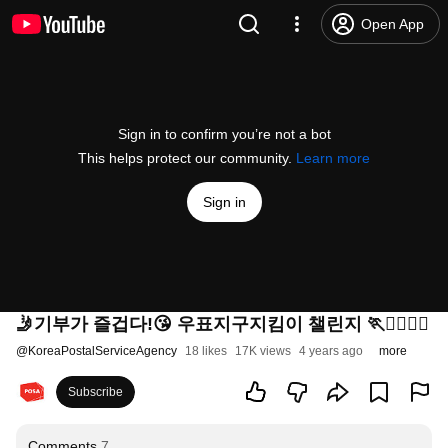
Open App
Sign in to confirm you’re not a bot
This helps protect our community.
Learn more
Sign in
🤳기부가 즐겁다!😘 우표지구지킴이 챌린지 🏃🏃‍♀️🏃‍♂️
@
KoreaPostalServiceAgency
18 likes
17K views
4 years ago
more
Subscribe
Comments
7