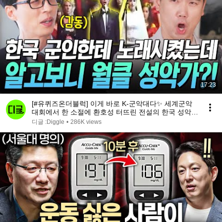
17:23
[#유퀴즈온더블럭] 이게 바로 K-군악대다✨ 세계군악
대회에서 한 소절에 환호성 터뜨린 전설의 한국 성악병
🎤
디글 :Diggle
•
286K views