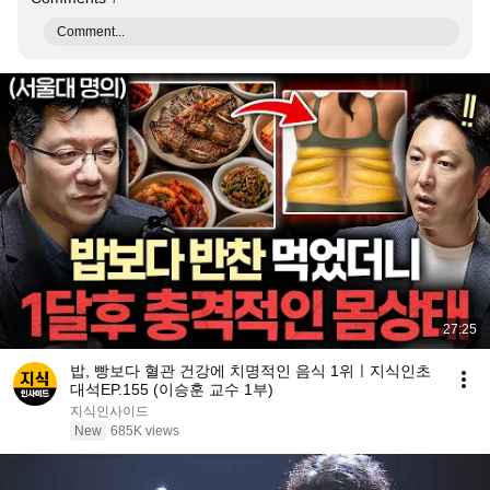
Comment...
27:25
밥, 빵보다 혈관 건강에 치명적인 음식 1위ㅣ지식인초
대석EP.155 (이승훈 교수 1부)
지식인사이드
New
685K views