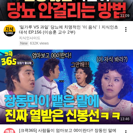
31:09
‘밀가루 VS 과일’ 당뇨에 치명적인 '이 음식'ㅣ지식인초
대석 EP.156 (이승훈 교수 2부)
지식인사이드
New
632K views
13:46
[크큭365] 사람들이 엄마보고 00이란다!! 장동민 말에