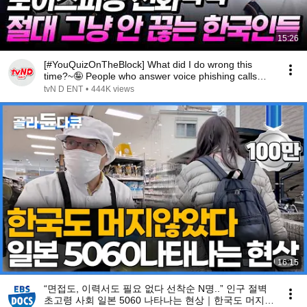
15:26
[#YouQuizOnTheBlock] What did I do wrong this
time?~🤪 People who answer voice phishing calls
and ...
tvN D ENT
•
444K views
16:15
“면접도, 이력서도 필요 없다 선착순 N명..” 인구 절벽
초고령 사회 일본 5060 나타나는 현상｜한국도 머지