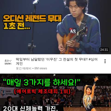
24:31
떡잎부터 남달랐던 '이무진' 그 전설의 첫 무대!! #싱어
게인
웃긴 테레비
•
8M views