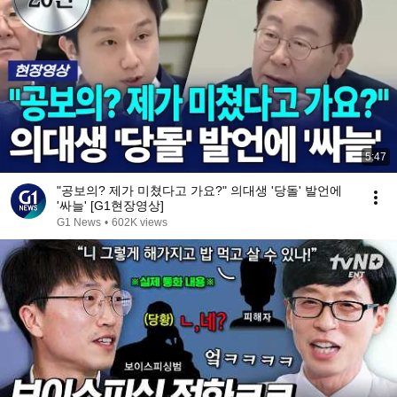
5:47
"공보의? 제가 미쳤다고 가요?" 의대생 '당돌' 발언에
'싸늘' [G1현장영상]
G1 News
•
602K views