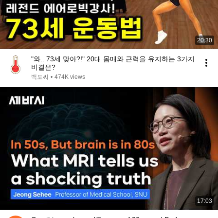
20:30
"와.. 73세 맞아?!" 20대 몸매와 근력을 유지하는 3가지
비결은?
백도씨
•
474K views
17:03