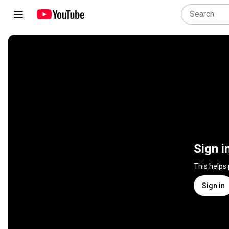
Sign i
This helps
Sign in