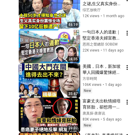
之谜,生父真实身份震
惊全场,留下10亿巨额
综艺放映厅
遗产！【王芳王为念
12K views
•
1 month ago
访谈】
46:19
一句日本人的道歉｜
堅定香港夫婦宣教路
｜《在北海道撒種》
恩雨之聲總部 SOBEM
真人真事見證｜郭熹
22K views
•
11 days ago
瑜夫婦
24:35
美國，日本，新加坡
華人回國爆驚悚經
歷！ 中共出入境新規
方菲時間
已經開始實行？【圍
106K views
•
1 day ago
爐夜話精華版】唐靖
New
35:47
遠 Jason 薇羽 方菲
富豪丈夫出軌情婦培
育胚胎，卻想用一紙
「五個零」離婚，把
唐真探-唐唐说
患癌妻子和女兒趕出
83K views
•
5 days ago
家門！一場原配保衛
New
29:02
戰全面展開，引發全