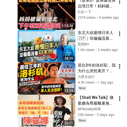
《喜单3》真勇爆笑讲
網熱議！#调查#事件
边境日常！妈妈被骗
#真相
到缅北，下午就骑摩
叭叭一下
@TangtangSay
托回来，全场笑完被
231K views
•
3 weeks ago
母爱戳到了！#喜剧
1:10:46
之王单口季 #脱口秀 
东北大叔最憎日本人
#搞笑 #喜剧 #funny 
🇯🇵｜却偏偏流着日
#综艺
本血｜《半个日本
恩雨M+
人》真人真事见证｜
1.6K views
•
2 weeks ago
刘彦
24:35
居住3年的洛杉矶，我
为什么突然离开？退
掉房子后，我在旧金
为梦去远行
山重获新生！
4.2K views
•
1 day ago
New
12:23
【Shall We Talk】陳
曼娜為尊嚴離巢無綫 | 
感激王維基開高七倍
MPWeekly明周
人工 | 買樓只「燉」
22K views
•
2 days ago
不「炒」 | 唱歌為圓
New
26:11
夢 有錢也買不到的快