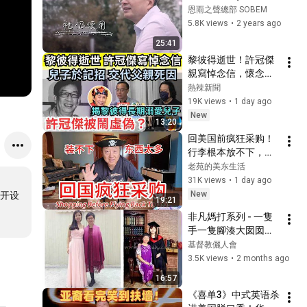
(移民、疫情、梁嘯
恩雨之聲總部 SOBEM
DOCUMENTARY
吟)
5.8K views
•
2 years ago
25:41
黎彼得逝世！許冠傑
親寫悼念信，懷念昔
日拍檔｜許冠傑被鬧
熱辣新聞
虛偽？｜兒子於記招
19K views
•
1 day ago
交代父親死因｜否認
New
13:20
父親代找咭數事情！
回美国前疯狂采购！
｜揭黎彼得長期溺愛
行李根本放不下，都
兒子！｜熱辣新聞 
买了什么，哪些东西
老苑的美东生活
《娛樂新聞》
一定要带回去，给大
31K views
•
1 day ago
家详细看看
New
开设
19:21
非凡媽打系列 - 一隻
手一隻腳湊大囡囡成
長的媽咪
基督教儷人會
3.5K views
•
2 months ago
16:57
《喜单3》中式英语杀