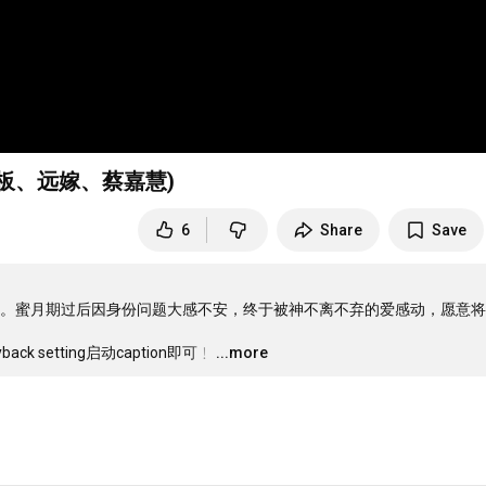
店老板、远嫁、蔡嘉慧)
6
Share
Save
。蜜月期过后因身份问题大感不安，终于被神不离不弃的爱感动，愿意将
setting启动caption即可﹗
…
...more