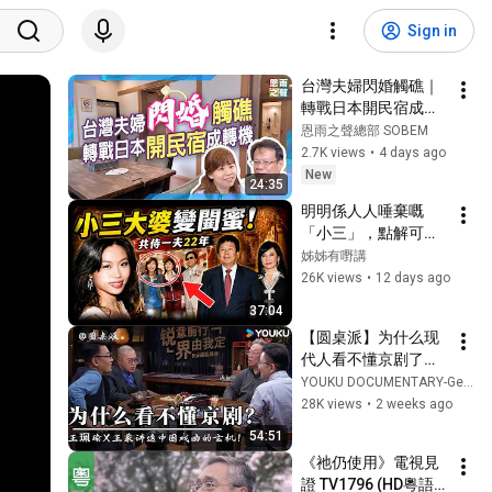
Sign in
台灣夫婦閃婚觸礁｜
轉戰日本開民宿成轉
機｜《雪國裡的家》
恩雨之聲總部 SOBEM
真人真事見證｜吳玉
2.7K views
•
4 days ago
瀅
New
24:35
明明係人人唾棄嘅
「小三」，點解可以
令大婆甘願「共侍一
姊姊有嘢講
夫22年」？唔爭寵、
26K views
•
12 days ago
唔奪產，反而幫正宮
37:04
坐穩豪門！從黑幫大
【圆桌派】为什么现
嫂到億萬富婆，將最
代人看不懂京剧了？
難堪嘅身份活成最大
王珮瑜x王蒙讲透中国
YOUKU DOCUMENTARY-Get APP now
贏家！「最醜港姐」
戏曲的玄机：有什么
28K views
•
2 weeks ago
陳妙瑛到底有幾狠？
样的观众，决定了文
【姊姊有嘢講】
54:51
艺作品能走多远！| 圆
《祂仍使用》電視見
桌派 第三季 | 优酷纪
證 TV1796 (HD粵語) 
实人文 YOUKU 