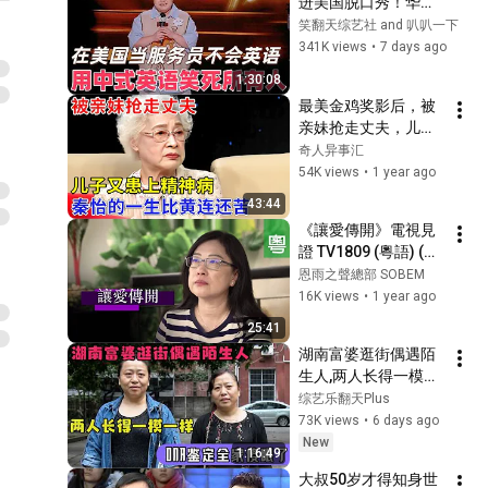
进美国脱口秀！华裔
服务员不会英语，靠
笑翻天综艺社 and 叭叭一下
口音把全场笑疯了！
341K views
•
7 days ago
#喜剧之王单口季 #
1:30:08
脱口秀 #搞笑 #喜剧 
最美金鸡奖影后，被
#funny #综艺
亲妹抢走丈夫，儿子
又患上精神病，和女
奇人异事汇
儿反目成仇，秦怡的
54K views
•
1 year ago
一生比黄连还苦【追
43:44
忆】
《讓愛傳開》電視見
證 TV1809 (粵語) (麵
包店老闆、遠嫁、蔡
恩雨之聲總部 SOBEM
嘉慧)
16K views
•
1 year ago
25:41
湖南富婆逛街偶遇陌
生人,两人长得一模一
样,DNA鉴定全家傻眼
综艺乐翻天Plus
了
73K views
•
6 days ago
New
1:16:49
大叔50岁才得知身世