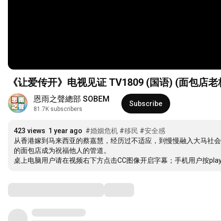
《让爱传开》电视见证 TV1809 (国语) (面包
恩雨之聲總部 SOBEM
Subscribe
81.7K subscribers
423 views
1 year ago
#婚姻危机
#移民
#安全感
从香港嫁到马来西亚的蔡嘉慧，经历过不适应，到慢慢融入大马社会
的面包店成为祝福他人的管道。

桌上电脑用户请在视频右下方点击CC图像开启字幕；手机用户按playback 
Comments