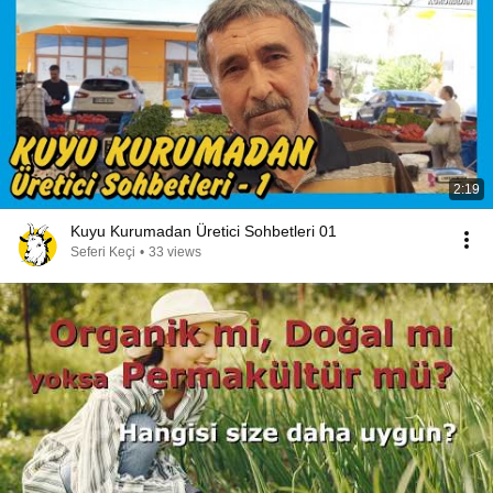
2:19
Kuyu Kurumadan Üretici Sohbetleri 01
Seferi Keçi
•
33 views