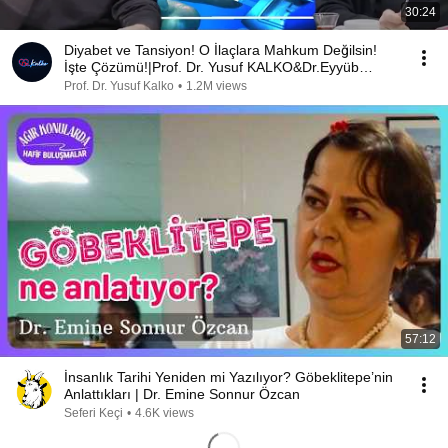
30:24
Diyabet ve Tansiyon! O İlaçlara Mahkum Değilsin!
İşte Çözümü!|Prof. Dr. Yusuf KALKO&Dr.Eyyüb
Yılmaz
Prof. Dr. Yusuf Kalko
•
1.2M views
57:12
İnsanlık Tarihi Yeniden mi Yazılıyor? Göbeklitepe’nin
Anlattıkları | Dr. Emine Sonnur Özcan
Seferi Keçi
•
4.6K views