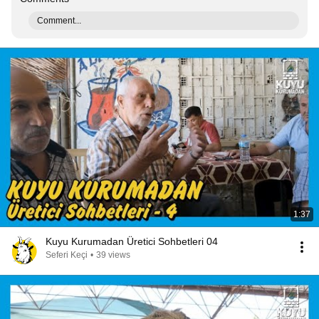
Comment...
1:37
Kuyu Kurumadan Üretici Sohbetleri 04
Seferi Keçi
•
39 views