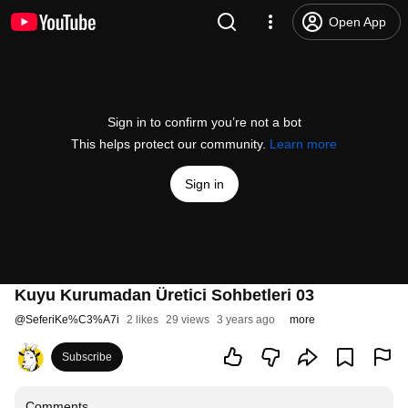
Open App
Sign in to confirm you’re not a bot
This helps protect our community.
Learn more
Sign in
Kuyu Kurumadan Üretici Sohbetleri 03
@
SeferiKe%C3%A7i
2 likes
29 views
3 years ago
more
Subscribe
Comments