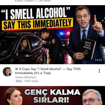
Kanal 3 Haber
•
1.3M views
14:22
🚨 If Cops Say "I Smell Alcohol" — Say THIS
Immediately (It's a Trap)
James Whitmore
New
793K views