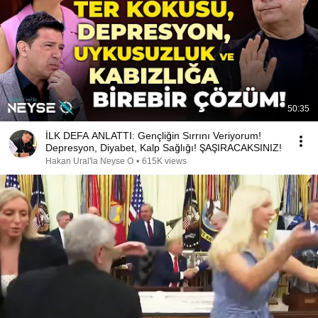
50:35
İLK DEFA ANLATTI: Gençliğin Sırrını Veriyorum!
Depresyon, Diyabet, Kalp Sağlığı! ŞAŞIRACAKSINIZ!
Hakan Ural'la Neyse O
•
615K views