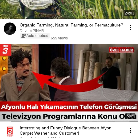
24:03
Organic Farming, Natural Farming, or Permaculture?
Devrim PINAR
Auto-dubbed
659 views
5:05
Interesting and Funny Dialogue Between Afyon
Carpet Washer and Customer!