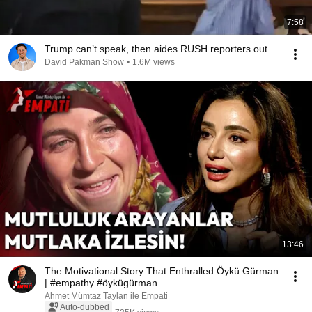
7:58
Trump can’t speak, then aides RUSH reporters out
David Pakman Show
•
1.6M views
13:46
The Motivational Story That Enthralled Öykü Gürman
| #empathy #öykügürman
Ahmet Mümtaz Taylan ile Empati
Auto-dubbed