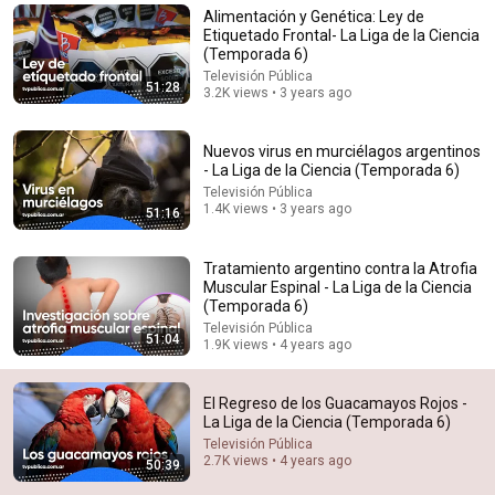
Alimentación y Genética: Ley de
Comment...
Etiquetado Frontal- La Liga de la Ciencia
(Temporada 6)
Televisión Pública
51:28
3.2K views • 3 years ago
Nuevos virus en murciélagos argentinos
- La Liga de la Ciencia (Temporada 6)
Televisión Pública
1.4K views • 3 years ago
51:16
Tratamiento argentino contra la Atrofia
Muscular Espinal - La Liga de la Ciencia
(Temporada 6)
Televisión Pública
1:26:19
51:04
1.9K views • 4 years ago
Experto en Gravedad Cuántica: El Mayor Misterio del
Universo | Dr. Roberto Emparan
El Regreso de los Guacamayos Rojos -
Vidas Ajenas
•
553K views
La Liga de la Ciencia (Temporada 6)
Televisión Pública
2.7K views • 4 years ago
50:39