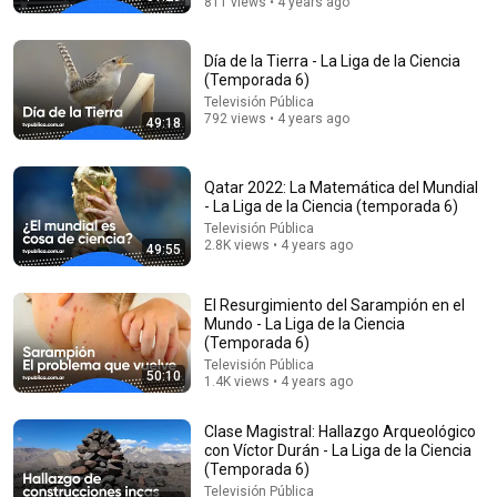
811 views • 4 years ago
Día de la Tierra - La Liga de la Ciencia
(Temporada 6)
Televisión Pública
792 views • 4 years ago
49:18
1:18:30
Qatar 2022: La Matemática del Mundial
- La Liga de la Ciencia (temporada 6)
Ex-jefe de Oncología: Por Qué España Tiene Tantos
Casos de Cáncer (la respuesta, en tu plato)
Televisión Pública
2.8K views • 4 years ago
Dr. Borja Bandera
49:55
•
1.2M views
El Resurgimiento del Sarampión en el
Mundo - La Liga de la Ciencia
(Temporada 6)
Televisión Pública
50:10
1.4K views • 4 years ago
Clase Magistral: Hallazgo Arqueológico
con Víctor Durán - La Liga de la Ciencia
(Temporada 6)
Televisión Pública