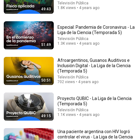
1:01:57
Televisión Pública
1.8K views • 4 years ago
49:43
Una clase magistral del pionero de la inteligencia
artificial | Jürgen Schmidhuber
AprendemosJuntos
•
2M views
Especial: Pandemia de Coronavirus - La
Liga de la Ciencia (Temporada 5)
Televisión Pública
1.3K views • 4 years ago
51:49
Afroargentinos, Gusanos Auditivos e
Inclusión Digital - La Liga de la Ciencia
(Temporada 5)
Televisión Pública
50:51
702 views • 4 years ago
Proyecto QUBIC - La Liga de la Ciencia
(Temporada 5)
28:26
Televisión Pública
1.1K views • 4 years ago
Muerte en el Cervino - Por qué los alpinistas
49:15
subestiman los peligros | DW Documental
DW Documental
•
827K views
Una paciente argentina con HIV logró
controlar el virus - La Liga de la Ciencia