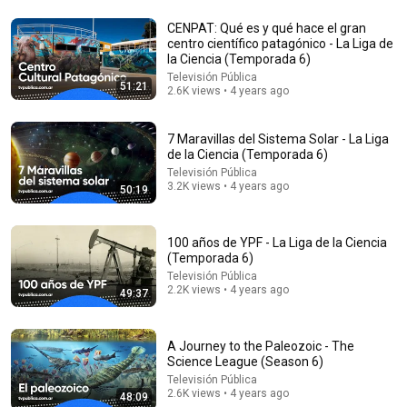
CENPAT: Qué es y qué hace el gran
centro científico patagónico - La Liga de
55:38
la Ciencia (Temporada 6)
Televisión Pública
51:21
Juan Luis Arsuaga, Expert in Human Evolution
2.6K views • 4 years ago
20minutos
Auto-dubbed
55K views
7 Maravillas del Sistema Solar - La Liga
de la Ciencia (Temporada 6)
Televisión Pública
3.2K views • 4 years ago
50:19
100 años de YPF - La Liga de la Ciencia
(Temporada 6)
Televisión Pública
2.2K views • 4 years ago
49:37
A Journey to the Paleozoic - The
27:37
Science League (Season 6)
Televisión Pública
¿Cómo este helicóptero sobrevivió 1004 días en
2.6K views • 4 years ago
48:09