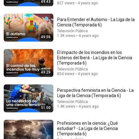
49:43
827 views • 4 years ago
33:35
Para Entender el Autismo - La Liga de la
The CONSPIRACY that ENDED UP being REAL |
Ciencia (Temporada 6)
Edward Snowden | Documentary
Televisión Pública
Dieck Docs
•
6.3M views
1.3K views • 4 years ago
49:56
El impacto de los incendios en los
Esteros del Iberá - La Liga de la Ciencia
(Temporada 6)
Televisión Pública
49:29
854 views • 4 years ago
Perspectiva feminista en la Ciencia - La
Liga de la Ciencia (Temporada 6)
Televisión Pública
1.4K views • 4 years ago
51:00
40:30
El Infierno en la Tierra: La Batalla de Verdún en 3D
Profesiones en la ciencia: ¿Qué
(Documental)
estudiar? - La Liga de la Ciencia
(Temporada 6)
Historia Épica
New
103K views