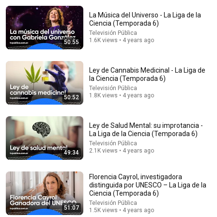
La Música del Universo - La Liga de la
Ciencia (Temporada 6)
Televisión Pública
1.6K views • 4 years ago
50:55
Ley de Cannabis Medicinal - La Liga de
la Ciencia (Temporada 6)
27:37
Televisión Pública
1.8K views • 4 years ago
50:52
Esto no es ciencia ficción. Es el futuro de los viajes
espaciales
Astrum Español
•
184K views
Ley de Salud Mental: su improtancia -
La Liga de la Ciencia (Temporada 6)
Televisión Pública
2.1K views • 4 years ago
49:34
Florencia Cayrol, investigadora
distinguida por UNESCO – La Liga de la
Ciencia (Temporada 6)
Televisión Pública
51:07
1.5K views • 4 years ago