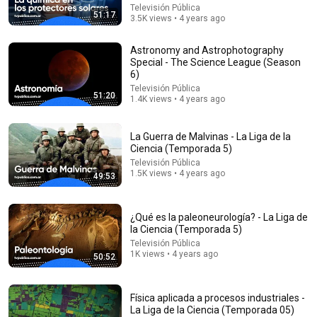
Televisión Pública
51:17
3.5K views • 4 years ago
Astronomy and Astrophotography
Special - The Science League (Season
6)
Televisión Pública
17:10
51:20
1.4K views • 4 years ago
¿Por Qué el Universo es Tan Grande? 🌌
Doctor Fisión
•
89K views
La Guerra de Malvinas - La Liga de la
Ciencia (Temporada 5)
Televisión Pública
1.5K views • 4 years ago
49:53
¿Qué es la paleoneurología? - La Liga de
la Ciencia (Temporada 5)
Televisión Pública
1K views • 4 years ago
50:52
Física aplicada a procesos industriales -
La Liga de la Ciencia (Temporada 05)