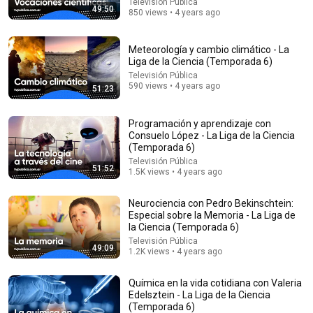
Televisión Pública
49:50
850 views • 4 years ago
Meteorología y cambio climático - La
Liga de la Ciencia (Temporada 6)
Televisión Pública
590 views • 4 years ago
51:23
Programación y aprendizaje con
Consuelo López - La Liga de la Ciencia
(Temporada 6)
Televisión Pública
51:52
1.5K views • 4 years ago
50:55
Neurociencia con Pedro Bekinschtein:
La Música del Universo - La Liga de la Ciencia
Especial sobre la Memoria - La Liga de
(Temporada 6)
la Ciencia (Temporada 6)
Televisión Pública
•
1.6K views
Televisión Pública
49:09
1.2K views • 4 years ago
Química en la vida cotidiana con Valeria
Edelsztein - La Liga de la Ciencia
(Temporada 6)