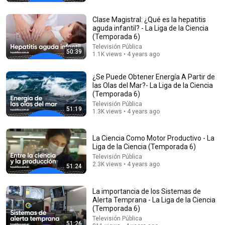
Marte y luego desapareció?
Veritasium en español
•
3.9M views
Clase Magistral: ¿Qué es la hepatitis
aguda infantil? - La Liga de la Ciencia
(Temporada 6)
Televisión Pública
50:39
1.1K views • 4 years ago
¿Se Puede Obtener Energía A Partir de
las Olas del Mar?- La Liga de la Ciencia
(Temporada 6)
Televisión Pública
51:19
1.3K views • 4 years ago
1:06:31
La Ciencia Como Motor Productivo - La
Liga de la Ciencia (Temporada 6)
Aprende a leer a la gente en 3 minutos | Bárbara
Televisión Pública
Tijerina, experta en comunicación no verbal
2.3K views • 4 years ago
51:24
Aprendemos juntos Mex
•
3.5M views
La importancia de los Sistemas de
Alerta Temprana - La Liga de la Ciencia
(Temporada 6)
Televisión Pública
51:26