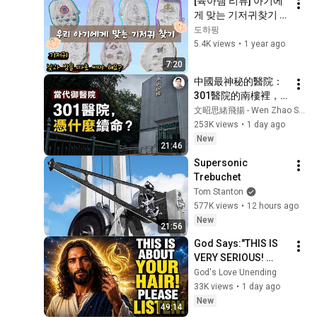
[육아템 리뷰] 아기에
게 맞는 기저귀찾기 | 
7종 팬티기저귀 비교 | 
도하핑
기저귀 추천 | 밤기저
5.4K views
•
1 year ago
귀 | 내돈내산
7:20
中國最神秘的醫院：
301醫院的南樓裡，
權力如何獲得另一套
文昭思緒飛揚 - Wen Zhao Studio
生命規則？【文昭思
253K views
•
1 day ago
緒飛揚563】
New
21:46
Supersonic 
Trebuchet
Tom Stanton
577K views
•
12 hours ago
New
21:56
God Says:"THIS IS 
VERY SERIOUS! 
LISTEN TO THIS 
God's Love Unending
URGENTLY!"/God 
33K views
•
1 day ago
Message Now/God 
New
49:14
Message