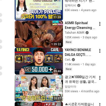
줘야하는 시기?  팬티
기저귀 쉽게 입히고 
맘똑티비
벗기는 방법 ㅣ기저귀 
65K views
•
4 years ago
사이즈 선택방법 ㅣ등
11:39
등 기저귀에 대한 다
ASMR Spiritual 
양한 궁금증들 (feat.
Energy Cleansing 
팸퍼스 업그레이드 통
with My Cat 🐾 
Tabuhan ASMR
잠팬티)
Purring & Reiki for 
105K views
•
3 days ago
Sleep & Stress 
New
1:35:22
Relief
YAYINCI BENİMLE 
DALGA GEÇTİ... 
50.000 UC İDDİALI 
CarL
VS ATTIK! | PUBG 
114K views
•
1 day ago
Mobile
New
35:46
광고❌1000일간 기저
귀 유목민 생활, 결국 
'이거'로 정착했습니
맘맘이야
다ㅣ브랜드별 장단점 
55K views
•
4 months ago
총정리ㅣ사이즈, 흡수
20:37
력, 가격 다 따져본 '찐' 
🔥시즌2 가져왔습니
추천템ㅣ인생 기저귀 