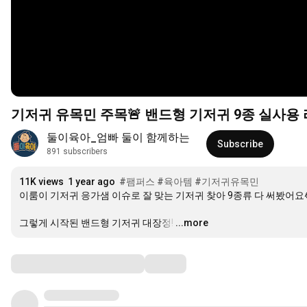
기저귀 유목민 주목🚨 밴드형 기저귀 9종 실사용
둘이육아_엄빠 둘이 함께하는
Subscribe
891 subscribers
11K views
1 year ago
#팸퍼스
#육아템
#기저귀유목민
이룸이 기저귀 응가샘 이슈로 잘 맞는 기저귀 찾아 9종류 다 써봤어요
그렇게 시작된 밴드형 기저귀 대장정!
…
...more
Comments