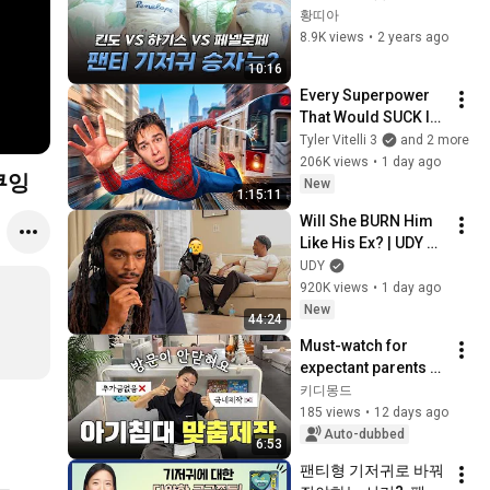
스vs네이처메이드vs
황띠아
페넬로페 씬씬씬
8.9K views
•
2 years ago
10:16
Every Superpower 
That Would SUCK In 
Real Life..
Tyler Vitelli 3
and 2 more
206K views
•
1 day ago
쿠잉
New
1:15:11
Will She BURN Him 
Like His Ex? | UDY 
Loyalty Test
UDY
920K views
•
1 day ago
New
44:24
Must-watch for 
expectant parents 
worried about small 
키디몽드
rooms!! Custom-
185 views
•
12 days ago
fitting a baby bed for 
Auto-dubbed
6:53
tight ...
팬티형 기저귀로 바꿔