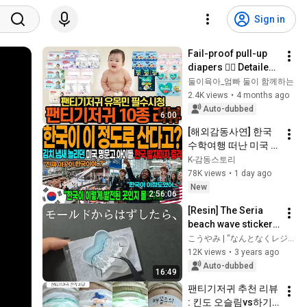
Sign in
Fail-proof pull-up 
diapers 👍🏼 Detailed 
review of 10 types, 
둘이육아_엄빠 둘이 함께하는
absorbency, value 
2.4K views
•
4 months ago
for money, and skin 
Auto-dubbed
6:00
...
[해외감동사연] 한국 
수학여행 떠난 미국 
명문고 학생들 발칵 
K-감동스토리
뒤집혔다, 인천공항 
78K views
•
1 day ago
하루 입국객 24만명 
New
2:56:06
몰려 아수라장!
[Resin] The Seria 
beach wave stickers 
are incredibly 
こうやみ | “なんとなくレジン”を卒業させる人
useful
12K views
•
3 years ago
Auto-dubbed
16:49
팬티기저귀 추천 리뷰 
: 킨도 오슬림vs하기