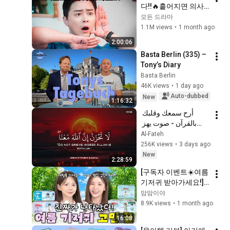
다!!🔥흩어지면 의사! 
TOP 3 ㅣ밤기저귀 탑
뭉치면 돌+I인 눈물 콧
모든 드라마
티어
물 다 빼는 핵꿀잼 드
1.1M views
•
1 month ago
라마!! 결말포함
2:00:06
Basta Berlin (335) – 
Tony’s Diary
Basta Berlin
46K views
•
1 day ago
Auto-dubbed
New
1:16:32
أرح سمعك وقلبك 
بالقرآن - صوت يهز 
القلب | A Voice That 
Al-Fateh
Moves the Heart ❤️
256K views
•
3 days ago
🎧 | Mohamed 
New
2:28:59
Hesham
[구독자 이벤트☀️여름
기저귀 받아가세요!] 
제발 기저귀 아무거나 
맘맘이야
사지마세요⚠️ 아기 발
8.9K views
•
1 month ago
진, 땀띠로 고생하고 
16:08
있다면 무조건 시청!