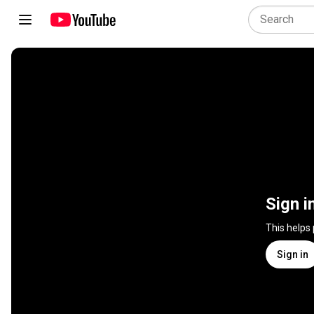
Sign i
This helps
Sign in