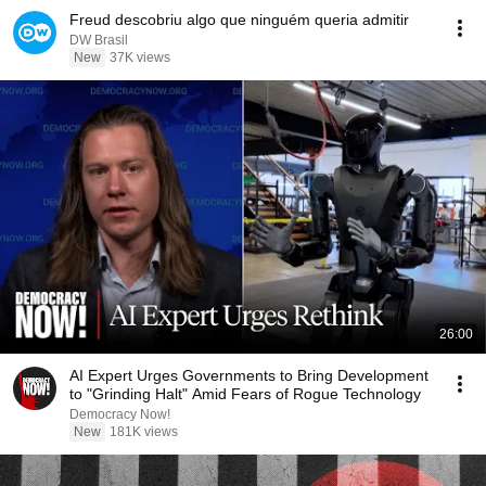
Freud descobriu algo que ninguém queria admitir
DW Brasil
New
37K views
26:00
AI Expert Urges Governments to Bring Development
to "Grinding Halt" Amid Fears of Rogue Technology
Democracy Now!
New
181K views