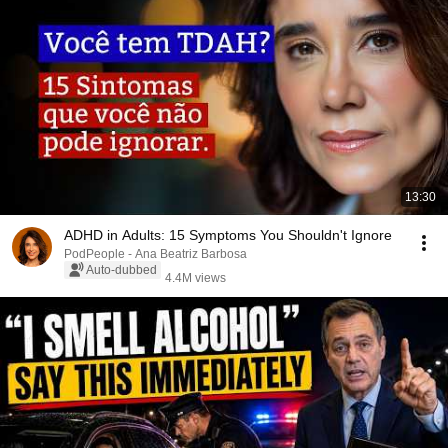
13:30
ADHD in Adults: 15 Symptoms You Shouldn't Ignore
PodPeople - Ana Beatriz Barbosa
Auto-dubbed
4.4M views