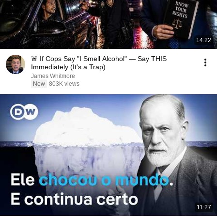
14:22
🚨 If Cops Say "I Smell Alcohol" — Say THIS
Immediately (It's a Trap)
James Whitmore
New
803K views
11:27