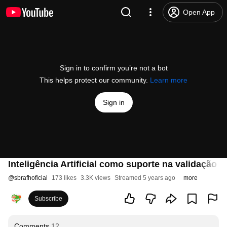
Open App
Sign in to confirm you’re not a bot
This helps protect our community.
Learn more
Sign in
Inteligência Artificial como suporte na validação 
@
sbrafhoficial
173 likes
3.3K views
Streamed 5 years ago
more
Subscribe
Comments
12