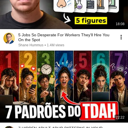
18:08
5 Jobs So Desperate For Workers They'll Hire You
On the Spot
Shane Hummus
•
1.4M views
22:22