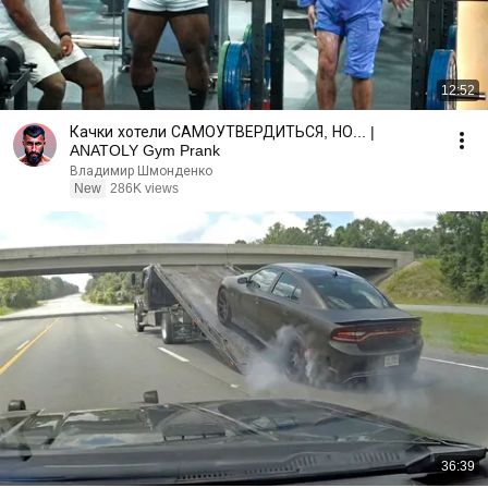
12:52
Качки хотели САМОУТВЕРДИТЬСЯ, НО... |
ANATOLY Gym Prank
Владимир Шмонденко
New
286K views
36:39