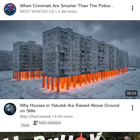
When Criminals Are Smarter Than The Police...
MOST WANTED US
•
4.3M views
38:03
Why Houses in Yakutsk Are Raised Above Ground
on Stilts
Мир Объяснений
•
8.4K views
Auto-dubbed
New