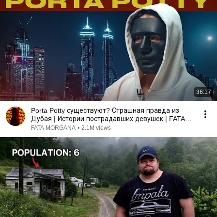
36:17
Porta Potty существуют? Страшная правда из
Дубая | Истории пострадавших девушек | FATA
MORGANA
FATA MORGANA
•
2.1M views