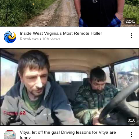
22:41
Inside West Virginia's Most Remote Holler
RocaNews
•
10M views
3:16
Vitya, let off the gas! Driving lessons for Vitya are
funny.