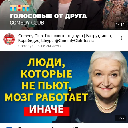
14:13
Comedy Club: Голосовые от друга | Батрутдинов,
Карибидис, Шкуро @ComedyClubRussia
Comedy Club
•
6.2M views
30:27