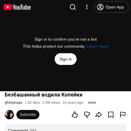
Open App
Sign in to confirm you’re not a bot
This helps protect our community.
Learn more
Sign in
Безбашанный водила Копейки
@
xmynyax
1.4K likes
2.4M views
18 years ago
more
Subscribe
Comments
394