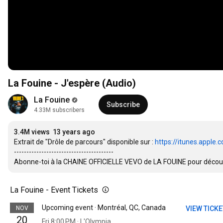
La Fouine - J'espère (Audio)
La Fouine
Subscribe
4.33M subscribers
3.4M views
13 years ago
Extrait de "Drôle de parcours" disponible sur : 
https://itunes.apple.
----------------------------------------

Abonne-toi à la CHAINE OFFICIELLE VEVO de LA FOUINE pour découvri
La Fouine - Event Tickets
Upcoming event · Montréal, QC, Canada
NOV
VIEW TICK
20
Fri 8:00 PM · L'Olympia