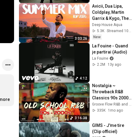
Avicii, Dua Lipa, 
Coldplay, Martin 
Garrix & Kygo, The 
Chainsmokers 
Deep House Aqua
Style - SUMMER 
5.3K
Streamed 10h ago
DEEP HOUSE Mix
New
3:03:26
La Fouine - Quand 
je partirai (Audio)
La Fouine
2.2M
13y ago
4:12
Nostalgia ~ 
Throwback R&B 
Classics 90s 2000s 
.more
- Akon, Usher, 
Groove Flow R&B and 2 more
Rihanna, Chris 
335K
1mo ago
Brown, Ne-
3:16:38
Yo,Mariah Carey
GIMS - J'me tire 
(Clip officiel)