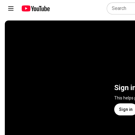
Sign i
This helps
Sign in