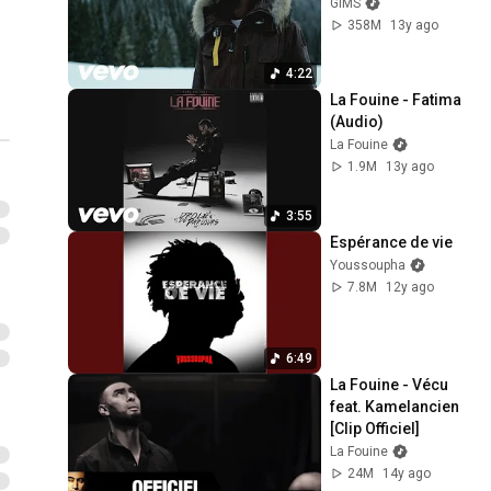
GIMS
358M
13y ago
4:22
La Fouine - Fatima 
(Audio)
La Fouine
1.9M
13y ago
3:55
Espérance de vie
Youssoupha
7.8M
12y ago
6:49
La Fouine - Vécu 
feat. Kamelancien 
[Clip Officiel]
La Fouine
24M
14y ago