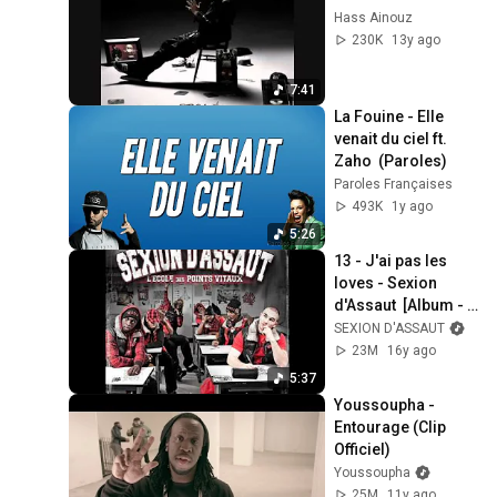
Hass Ainouz
230K
13y ago
7:41
La Fouine - Elle 
venait du ciel ft. 
Zaho  (Paroles)
Paroles Françaises
493K
1y ago
5:26
13 - J'ai pas les 
loves - Sexion 
d'Assaut  [Album - 
L'Ecole des points 
SEXION D'ASSAUT
vitaux]
23M
16y ago
5:37
Youssoupha - 
Entourage (Clip 
Officiel)
Youssoupha
25M
11y ago