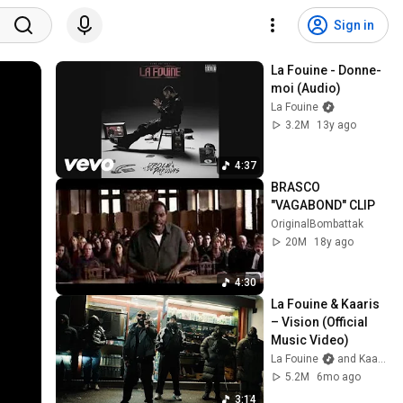
Sign in
La Fouine - Donne-
moi (Audio)
La Fouine
3.2M
13y ago
4:37
BRASCO 
"VAGABOND" CLIP
OriginalBombattak
20M
18y ago
4:30
La Fouine & Kaaris 
– Vision (Official 
Music Video)
La Fouine
and Kaaris
5.2M
6mo ago
3:14