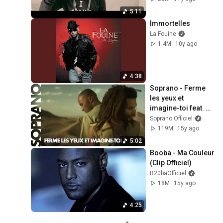
5:11
Immortelles
La Fouine
1.4M
10y ago
4:38
Soprano - Ferme 
les yeux et 
imagine-toi feat. 
Blacko (Clip 
Soprano Officiel
officiel)
119M
15y ago
5:02
Booba - Ma Couleur 
(Clip Officiel)
B20baOfficiel
18M
15y ago
4:25