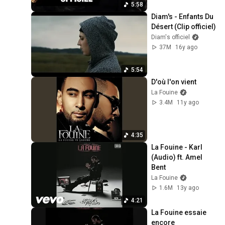
5:58
Diam's - Enfants Du 
Désert (Clip officiel)
Diam's officiel
37M
16y ago
5:54
D'où l'on vient
La Fouine
3.4M
11y ago
4:35
La Fouine - Karl 
(Audio) ft. Amel 
Bent
La Fouine
1.6M
13y ago
4:21
La Fouine essaie 
encore