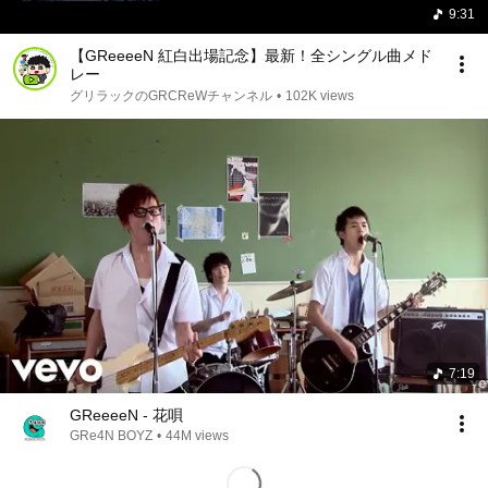
9:31
【GReeeeN 紅白出場記念】最新！全シングル曲メド
レー
グリラックのGRCReWチャンネル
•
102K views
7:19
GReeeeN - 花唄
GRe4N BOYZ
•
44M views