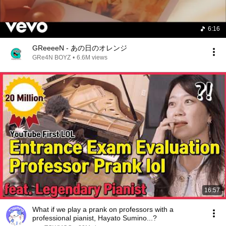
6:16
GReeeeN - あの日のオレンジ
GRe4N BOYZ
•
6.6M views
16:57
What if we play a prank on professors with a
professional pianist, Hayato Sumino...?