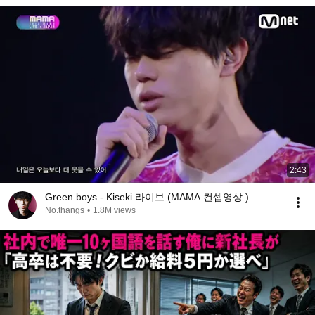
2:43
Green boys - Kiseki 라이브 (MAMA 컨셉영상 )
No.thangs
•
1.8M views