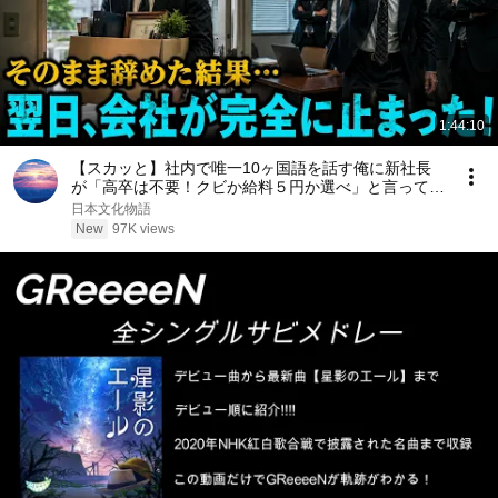
1:44:10
【スカッと】社内で唯一10ヶ国語を話す俺に新社長
が「高卒は不要！クビか給料５円か選べ」と言ってき
た。そのまま辞めた結果
日本文化物語
New
97K views