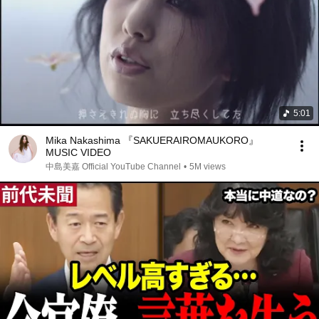
5:01
Mika Nakashima 『SAKUERAIROMAUKORO』
MUSIC VIDEO
中島美嘉 Official YouTube Channel
•
5M views