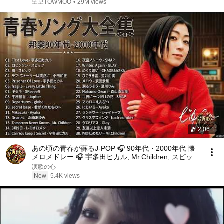
또모TOWMOO
•
29M views
2:06:11
あの頃の青春が蘇るJ-POP 🎧 90年代・2000年代 懐
メロメドレー 🎧 宇多田ヒカル, Mr.Children, スピッ
ツ, aiko, GReeeeN
演歌の心
New
5.4K views