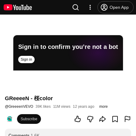
Open App
Sign in to confirm you’re not a bot
Sign in
GReeeeN - 桜color
@
GreeeenVEVO
39K likes
11M views
12 years ago
more
Subscribe
Comments
1.6K