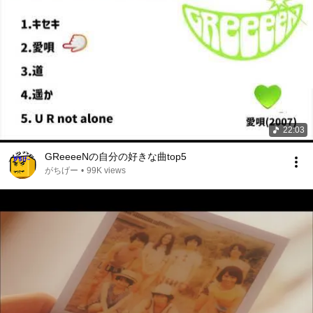
22:03
GReeeeNの自分の好きな曲top5
がちげー
•
99K views