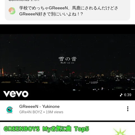
学校でめっちゃGReeeeN、馬鹿にされるんだけどさ
GReeeeN好きで別にいいよね！?
6:39
GReeeeN - Yukinone
GRe4N BOYZ
•
19M views