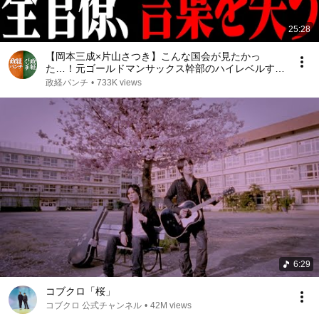
25:28
【岡本三成×片山さつき】こんな国会が見たかっ
た…！元ゴールドマンサックス幹部のハイレベルすぎ
る国会質疑 #岡本三成 #片山さつき #国会
政経パンチ
•
733K views
6:29
コブクロ「桜」
コブクロ 公式チャンネル
•
42M views