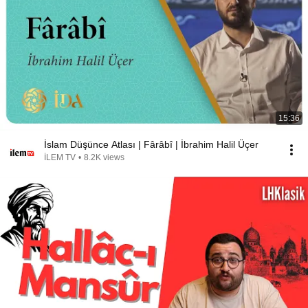
15:36
İslam Düşünce Atlası | Fârâbî | İbrahim Halil Üçer
İLEM TV
•
8.2K views