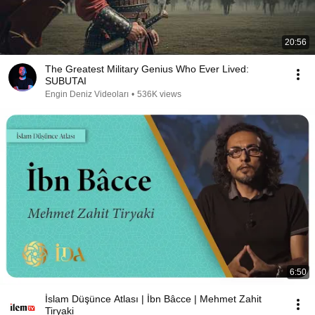
20:56
The Greatest Military Genius Who Ever Lived:
SUBUTAI
Engin Deniz Videoları
•
536K views
6:50
İslam Düşünce Atlası | İbn Bâcce | Mehmet Zahit
Tiryaki