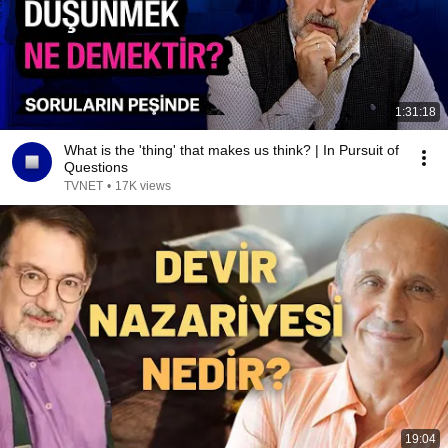
1:31:18
What is the 'thing' that makes us think? | In Pursuit of
Questions
TVNET
•
17K views
19:04