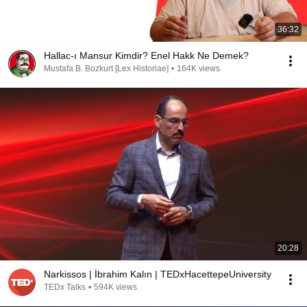
36:32
Hallac-ı Mansur Kimdir? Enel Hakk Ne Demek?
Mustafa B. Bozkurt [Lex Historiae]
•
164K views
20:28
Narkissos | İbrahim Kalın | TEDxHacettepeUniversity
TEDx Talks
•
594K views