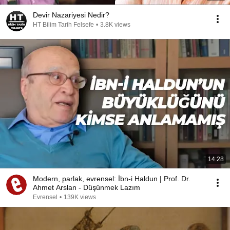
Devir Nazariyesi Nedir?
HT Bilim Tarih Felsefe
•
3.8K views
14:28
Modern, parlak, evrensel: İbn-i Haldun | Prof. Dr.
Ahmet Arslan - Düşünmek Lazım
Evrensel
•
139K views