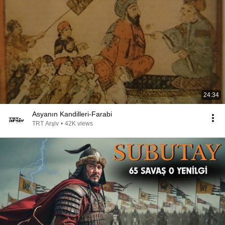
24:34
Asyanın Kandilleri-Farabi
TRT Arşiv
•
42K views