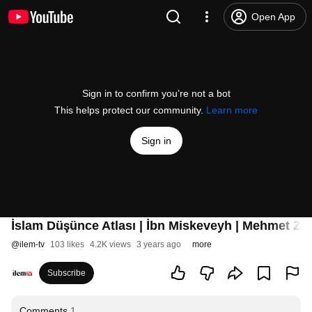
Open App
Sign in to confirm you’re not a bot
This helps protect our community.
Learn more
Sign in
İslam Düşünce Atlası | İbn Miskeveyh | Mehmet Zah
@
ilem-tv
103 likes
4.2K views
3 years ago
more
Subscribe
Comments
1