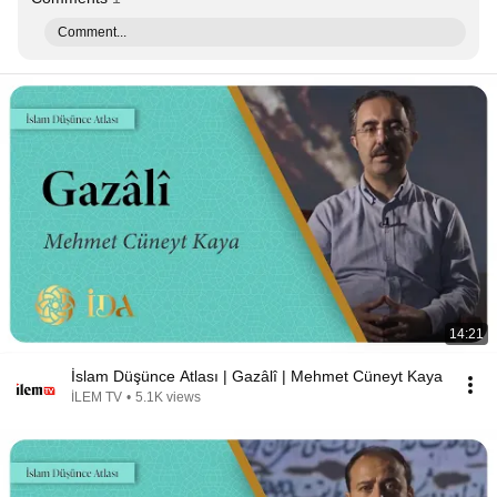
Comment...
14:21
İslam Düşünce Atlası | Gazâlî | Mehmet Cüneyt Kaya
İLEM TV
•
5.1K views