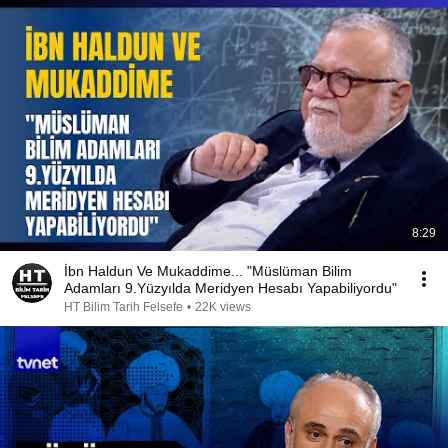
8:29
İbn Haldun Ve Mukaddime... "Müslüman Bilim
Adamları 9.Yüzyılda Meridyen Hesabı Yapabiliyordu"
HT Bilim Tarih Felsefe
•
22K views