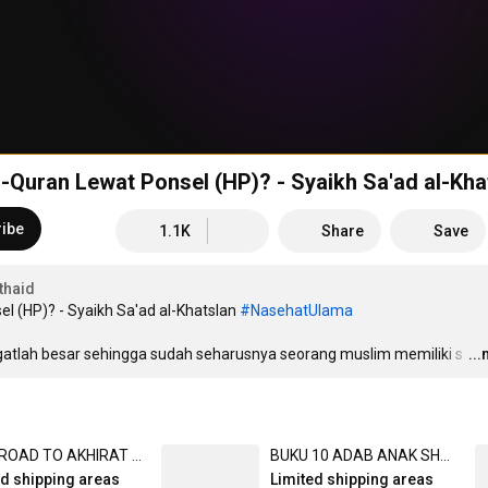
Quran Lewat Ponsel (HP)? - Syaikh Sa'ad al-Kha
ibe
1.1K
Share
Save
thaid
(HP)? - Syaikh Sa'ad al-Khatslan 
#NasehatUlama
lah besar sehingga sudah seharusnya seorang muslim memiliki s
…
..
BUKU ROAD TO AKHIRAT - BAGIAN 1 SERI 1-6 (MASKANA KIDS)
BUKU 10 ADAB ANAK SHALIH - 10 SERI (PUSTAKA IMAM ASY-SYAFII)
ed shipping areas
Limited shipping areas