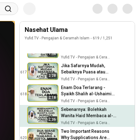
Mungkin Ini Penyebab Doa
Syuwai'ar #NasehatUlama
Anda Tidak Dikabulkan -
614
Syaikh Muhammad al-
Yufid.TV - Pengajian & Ceramah Islam
Ma'yuf #NasehatUlama
Bolehkah Wanita Salat
Tarawih di Rumah di Awal
Nasehat Ulama
615
dan Akhir Malam? - Syaikh
Yufid.TV - Pengajian & Ceramah Islam
Yufid.TV - Pengajian & Ceramah Islam
619
/
1,251
Sa'ad al-Khatslan
Cek Gula Darah Apakah
Puasanya Batal? - Syaikh
616
1:34
Sa'ad al-Khatslan
Yufid.TV - Pengajian & Ceramah Islam
#NasehatUlama
Jika Safarnya Mudah,
Sebaiknya Puasa atau
617
2:28
Tidak? - Syaikh Sa'ad al-
Yufid.TV - Pengajian & Ceramah Islam
Khatslan #NasehatUlama
Enam Doa Terlarang -
Syaikh Shalih al-Ushaimi
618
2:18
#NasehatUlama
Yufid.TV - Pengajian & Ceramah Islam
Sebenarnya: Bolehkah
Wanita Haid Membaca al-
2:36
Quran Lewat Ponsel (HP)? -
Yufid.TV - Pengajian & Ceramah Islam
Syaikh Sa'ad al-Khatslan
Two Important Reasons
Why Supplications Are
620